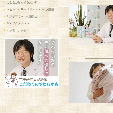
『ハグ育』してますか？ふれあい写真コン
こどもが知ってるあの匂い
テストの入賞作品が決定いたしました！
ベビーマッサージでスキンシップ講座
2012/5/7
ふれあい写真コンテストの受付は終了いた
現役子育てママの座談会
しました。沢山のご応募ありがとうござい
ました。
輝くイクメンパパ
2012/5/2
ハグ育リンク集
選び方がワカる、快適な服（夏編）をUP
しました。
2012/4/2
『ハグ育』してますか？ふれあい写真コン
テスト開催中！
2012/2/12
旬のアイテム「接結天竺」をUPしまし
た。
2011/11/27
ハグ育プレゼントキャンペーンは終了いた
しました。沢山のご応募ありがとうござい
ました。
2011/12/20
ハグ育ラボアンケート「検証！うちのパパ
の育児度チェーック！2011年」結果発
表！
2011/12/8
ハグ育ラボアンケート「検証！うちのパパ