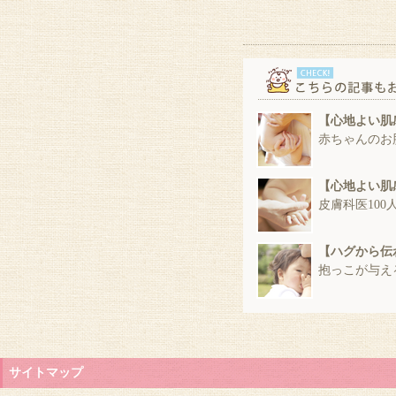
の育児度チェーック！2011年」へ多数の
ご投票ありがとうございました。
2011/11/14
ハグ育プレゼントキャンペーン開催中！
2011/11/14
皮膚科医100人と新米ママ400名に聞く
「乳児の肌の乾燥 実態調査」結果発表。
【心地よい肌
2011/11/14
赤ちゃんのお
ハグ育ラボがＯＰＥＮいたしました
【心地よい肌
皮膚科医100
【ハグから伝
抱っこが与え
サイトマップ