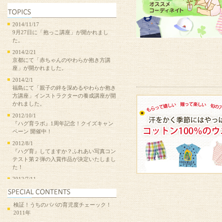
2014/11/17
9月27日に「抱っこ講座」が開かれまし
た。
2014/2/21
京都にて「赤ちゃんのやわらか抱き方講
座」が開かれました。
2014/2/1
福島にて「親子の絆を深めるやわらか抱き
方講座」インストラクターの養成講座が開
かれました。
2012/10/1
『ハグ育ラボ』1周年記念！クイズキャン
ペーン 開催中！
2012/8/1
『ハグ育』してますか？ふれあい写真コン
テスト第２弾の入賞作品が決定いたしまし
た！
2012/7/11
ふれあい写真コンテスト第２弾の受付は終
了いたしました。沢山のご応募ありがとう
ございました。
検証！うちのパパの育児度チェーック！
2011年
2012/6/1