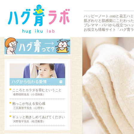
ハッピーノート.comと花王ハミ
肌ざわりと肌感覚にこだわった
プレママ・パパから役立つハッ
お役立ち情報サイト「ハグ育ラ
こころとカラダを育むということ
巷野悟郎先生（小児科医）
抱っこが与える安心感
三宮真智子先生（心理学）
ギュッと抱きしめてあげてください
河野智子先生（幼児教育）