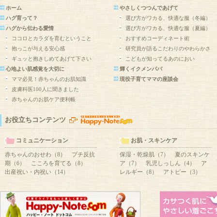
ホーム
やさしくつつんであげて
ハグ育って？
選び方がワカる、快適な服（冬編）
ハグから伝わる愛情
選び方がワカる、快適な服（夏編）
ココロとカラダを育むということ
おすすめコーディネート術
抱っこが与える安心感
研究員が語るこだわりのやわらかさ
ギュッと抱きしめてあげて下さい
こどもが知ってるあのにおい
心地よい肌感覚を大切に
輝くイクメンパパ
ママ必見！赤ちゃんのお肌知識
現役子育てママの座談会
皮膚科医100人に聞きました
赤ちゃんのお肌ケア便利帳
お役立ちコンテンツ
コミュニケーション
お肌・スキンケア
赤ちゃんのおせわ（8）
プチ反抗
保湿・乾燥肌（7）
夏のスキンケ
期（6）
こころを育てる（8）
ア（7）
乳児しっしん（4）
ア
出産祝い・内祝い（14）
レルギー（8）
アトピー（3）