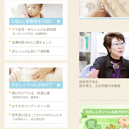
ママ必見！赤ちゃんのお肌知識
佐々木りか子先生（皮膚科医）
皮膚科医100人に聞きました
赤ちゃんのお肌ケア便利帳
田村照子先生
医学博士。文化学園大学教授
選び方がワカる、快適な服
田村照子先生（服装学）
おすすめコーディネート術
研究員が語るこだわりのやわらかさ
大谷博卓さん（花王研究員）