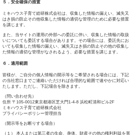
５．安全確保の措置
ミキハウス子育て総研株式会社は、収集した情報の漏えい、滅失又
はき損の防止その他収集した情報の適切な管理のために必要な措置
を講じます。
また、当サイトの運用の外部への委託に伴い、収集した情報の取扱
いについても委託する場合があります。その場合には、委託先にお
いても収集した情報の漏えい、滅失又はき損の防止その他の収集し
た情報の適切な管理がなされるよう、必要な措置を講じます。
６．適用範囲
皆様が、ご自分の個人情報の開示等をご希望される場合には、下記
の当社窓口までご連絡いただければ合理的な範囲で速やかに対応い
たします。ただし、下記場合を除きます。
（問い合わせ先）
住所 〒105-0012東京都港区芝大門1-4-8 浜松町清和ビル2F
ミキハウス子育て総研株式会社
プライバシーポリシー管理担当
（開示等をお断りする場合）
（１） 本人または第三者の生命、身体、財産その他の権利利益を害