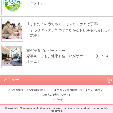
ジェクト』
生まれたての赤ちゃんこそスキンケアは丁寧に
※
「セラミドケア」
ですこやかなお肌を保ちましょう
【花王】
家が子育てのパートナー
家事も、心も、健康も住まいがサポート！【HESTA
ホーム】
メニュー
メルマガ登録
|
メルマガ配信停止
|
メールマガジン利用規約
|
プライバシーポリシー
ご意見ご要望
|
PCサイト
TOPページ
Copyright © Mikihouse child & family research and marketing institute inc. All rights
reserved.