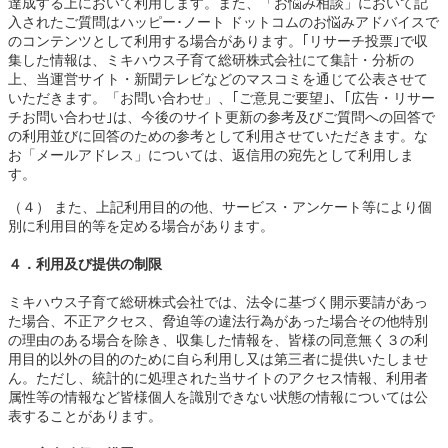
達成する上において利用します。また、「お悩み相談」において記
入されたご質問はハッピー･ノート ドットコムのお悩みアドバイスで
のコンテンツとして利用する場合があります。｢リサーチ投票｣で収
集した情報は、ミキハウス子育て総研株式会社にて集計・分析の
上、当運営サイト・新聞テレビなどのマスコミを通じて公表させて
いただきます。「お問い合わせ」、｢ご意見ご要望｣、｢広告・リサー
チお問い合わせ｣は、今後のサイト更新の参考及びご質問への回答で
の利用並びに回答のための参考として利用させていただきます。な
お「メールアドレス」については、返信用の宛先として利用しま
す。
（４） また、上記利用目的の他、サービス・アンケート等により個
別に利用目的等を定める場合があります。
４．利用及び提供の制限
ミキハウス子育て総研株式会社では、法令に基づく開示要請があっ
た場合、不正アクセス、脅迫等の違法行為があった場合その他特別
の理由のある場合を除き、収集した情報を、皆様の同意無く３の利
用目的以外の目的のために自ら利用し又は第三者に提供いたしませ
ん。ただし、統計的に処理された当サイトのアクセス情報、利用者
属性等の情報など皆様個人を識別できない状態の情報については公
表することがあります。