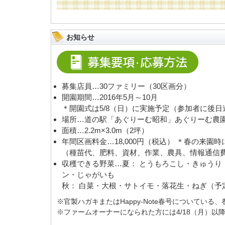
お知らせ
募集店員…30ファミリー（30区画分）
開園期間…2016年5月～10月
＊開園式は5/8（日）に実施予定（参加者に後日
場所…道の駅「あぐりーむ昭和」あぐりーむ農
面積…2.2m×3.0m（2坪）
年間区画料金…18,000円（税込） ＊春の来園
（種苗代、肥料、資材、作業、農具、情報通信
収穫できる野菜…夏： とうもろこし・きゅうり
ン・じゃがいも
秋： 白菜・大根・サトイモ・落花生・ねぎ（予
※官製ハガキまたはHappy-Note春号についてい
※ファームオーナーになられた方には4/18（月）以