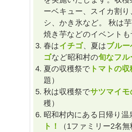
ーベキュー、スイカ割り
シ、かき氷など。 秋は
焼き芋などのイベントも
春は
イチゴ
、夏は
ブルー
ゴ
など昭和村の
旬なフル
夏の収穫祭で
トマトの収
題）
秋は収穫祭で
サツマイモ
穫）
昭和村内にある日帰り温
ト！
（1ファミリー2名無