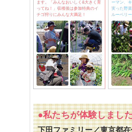
ます。「みんなおいしく&大きく育
ーマン、キ
ってね！」収穫後は参加特典のイ
実った野菜
チゴ狩りにみんな大満足！
ルーベリー
●私たちが体験しまし
下田ファミリー／東京都在