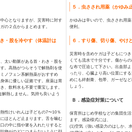
５．虫さされ用薬（かゆみ
が中心となりますが、災害時に対す
かゆみは辛いので、虫さされ用薬
ケガの２点からまとめます。
便利。
き・股を冷やす（体温計は
６．すり傷、切り傷、やけ
災害時を含めケガは子どもにつき
くても流水で十分です。傷からの
も、太い動脈がある首・わき・股を
な布で圧迫して下さい。出血部よ
ます。高熱がつらそうで解熱剤を使
ったり、心臓より高い位置にする
アミノフェン系解熱薬がおすすめ
めにも絆創膏、包帯、ガーゼなど
は身体に優しい証拠です。座薬は胃
しょう。
でき、飲料水も不要で重宝します。
では解熱しません。気持ち良いよう
Ｂ．感染症対策について
熱性けいれんは子どもの7〜10％
保育所はじめ学校などの集団生活
内にほとんど止まります。舌を噛む
ます。感染様式には、
、口の中に指や箸を入れたりすると
(1)空気（強い感染力のはしか、
た吐物がのどにつまらないように顔