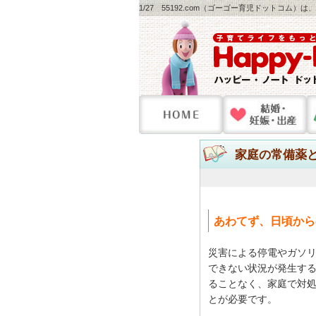
1/27 55192.com（ゴーゴー育児ドットコム）
家庭の常備薬
あわてず、日頃から
災害による停電やガソ
できない状況が発生す
ることなく、家庭で対
とが必要です。