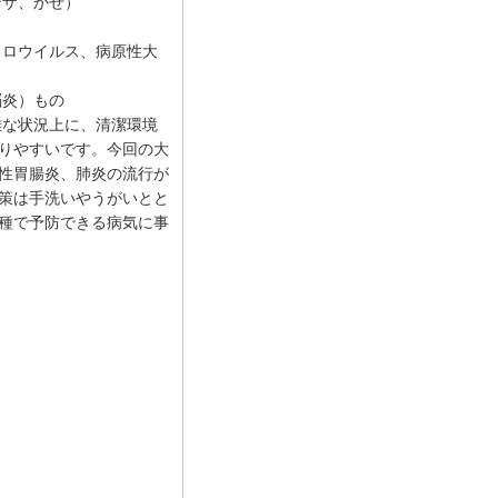
ンザ、かぜ）
ノロウイルス、病原性大
脳炎）もの
雑な状況上に、清潔環境
りやすいです。今回の大
性胃腸炎、肺炎の流行が
策は手洗いやうがいとと
種で予防できる病気に事