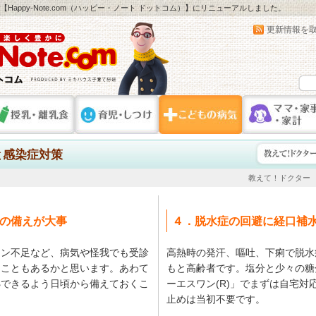
は、【Happy-Note.com（ハッピー・ノート ドットコム）】にリニューアルしました。
更新情報を
と感染症対策
教えて！ドクター
の備えが大事
４．脱水症の回避に経口補
リン不足など、病気や怪我でも受診
高熱時の発汗、嘔吐、下痢で脱水
ることもあるかと思います。あわて
もと高齢者です。塩分と少々の糖
処できるよう日頃から備えておくこ
ーエスワン(R)」でまずは自宅対
止めは当初不要です。