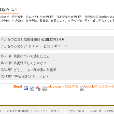
部益治
先生
児科教授、医学博士。日本小児科学会専門医、日本腎臓学会専門医。兵庫県小児保健協会副
児科全般、小児保健、傷害予防、腎臓病、夜尿症など。次世代を託す子ども達に夢大きく心
子どもの飲食と放射性物質
公開日2011.4.6
子どもの心のケア（PTSD）
公開日2011.3.31
第502回 震災について感じたこと
第326回 防災対策してますか？
第348回 どうしてる？我が家の常備薬
第437回 “予防接種”どうしてる？
Check
Share
Tweet
録
メルマガ登録解除
プライバシーポリシー
ご意見ご要望
広告/リサーチお問