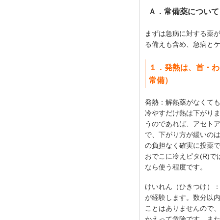
Ａ．常備薬について
まずは急病に対する薬
る備えも含め、急病と
１．発熱は、首・わ
常備）
発熱：解熱薬がなくて
冷やすだけ熱は下がり
うのであれば、アセト
で、下がり方が緩いの
の負担なく確実に投薬
おでこに冷えピタ(R)
なら使う程度です。
けいれん（ひきつけ）：
が経験します。数分以
ことはありませんので
かえって危険です。ま