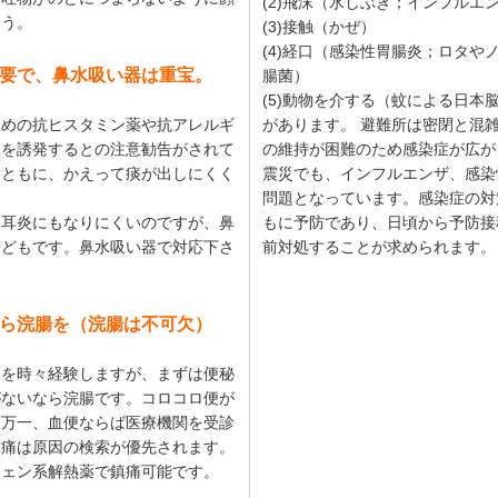
(2)飛沫（水しぶき；インフルエ
ょう。
(3)接触（かぜ）
(4)経口（感染性胃腸炎；ロタや
要で、鼻水吸い器は重宝。
腸菌）
(5)動物を介する（蚊による日本
止めの抗ヒスタミン薬や抗アレルギ
があります。 避難所は密閉と混
けを誘発するとの注意勧告がされて
の維持が困難のため感染症が広が
とともに、かえって痰が出しにくく
震災でも、インフルエンザ、感染
問題となっています。感染症の対
中耳炎にもなりにくいのですが、鼻
もに予防であり、日頃から予防接
子どもです。鼻水吸い器で対応下さ
前対処することが求められます。
なら浣腸を（浣腸は不可欠）
痛を時々経験しますが、まずは便秘
がないなら浣腸です。コロコロ便が
。万一、血便ならば医療機関を受診
撲痛は原因の検索が優先されます。
フェン系解熱薬で鎮痛可能です。