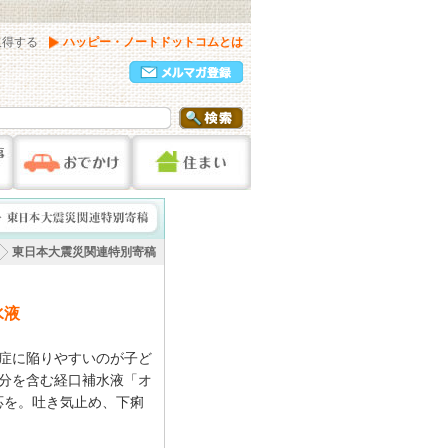
取得する
ハッピー・ノートドットコムとは
東日本大震災関連特別寄稿
水液
症に陥りやすいのが子ど
分を含む経口補水液「オ
応を。吐き気止め、下痢