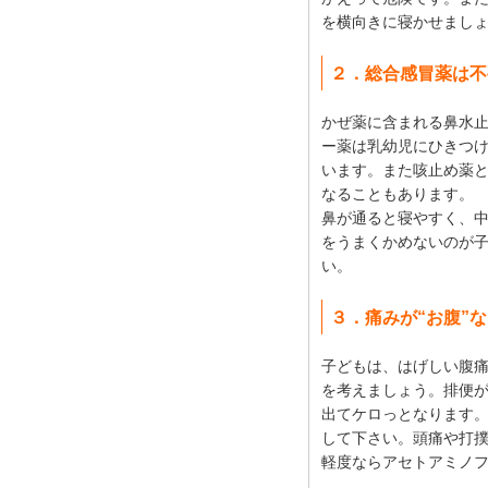
を横向きに寝かせまし
２．総合感冒薬は不
かぜ薬に含まれる鼻水
ー薬は乳幼児にひきつ
います。また咳止め薬
なることもあります。
鼻が通ると寝やすく、
をうまくかめないのが
い。
３．痛みが“お腹”
子どもは、はげしい腹
を考えましょう。排便
出てケロっとなります
して下さい。頭痛や打
軽度ならアセトアミノ