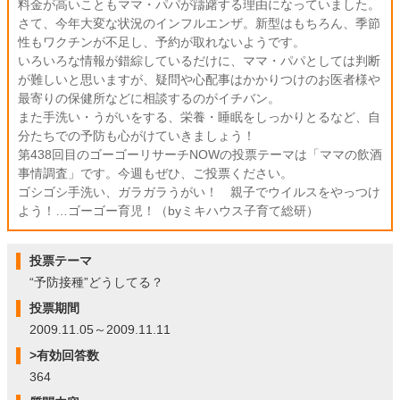
料金が高いこともママ・パパが躊躇する理由になっていました。
さて、今年大変な状況のインフルエンザ。新型はもちろん、季節
性もワクチンが不足し、予約が取れないようです。
いろいろな情報が錯綜しているだけに、ママ・パパとしては判断
が難しいと思いますが、疑問や心配事はかかりつけのお医者様や
最寄りの保健所などに相談するのがイチバン。
また手洗い・うがいをする、栄養・睡眠をしっかりとるなど、自
分たちでの予防も心がけていきましょう！
第438回目のゴーゴーリサーチNOWの投票テーマは「ママの飲酒
事情調査」です。今週もぜひ、ご投票ください。
ゴシゴシ手洗い、ガラガラうがい！ 親子でウイルスをやっつけ
よう！…ゴーゴー育児！（byミキハウス子育て総研）
投票テーマ
“予防接種”どうしてる？
投票期間
2009.11.05～2009.11.11
>有効回答数
364