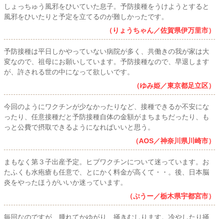
しょっちゅう風邪をひいていた息子。予防接種をうけようとすると
風邪をひいたりと予定を立てるのが難しかったです。
（りょうちゃん／佐賀県伊万里市）
予防接種は平日しかやっていない病院が多く、共働きの我が家は大
変なので、祖母にお願いしています。予防接種なので、早退します
が、許される世の中になって欲しいです。
（ゆみ姫／東京都足立区）
今回のようにワクチンが少なかったりなど、接種できるか不安にな
ったり、任意接種だと予防接種自体の金額がまちまちだったり、も
っと公費で摂取できるようになればいいと思う。
（AOS／神奈川県川崎市）
まもなく第３子出産予定。ヒブワクチンについて迷っています。お
たふくも水疱瘡も任意で、とにかく料金が高くて・・。後、日本脳
炎をやったほうがいいか迷っています。
（ぷうー／栃木県宇都宮市）
毎回なのですが、腫れてかゆがり、掻きむしります。冷やしたり掻