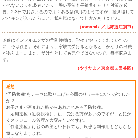
かれないよう包帯巻いたり、暑い季節も長袖着せたりと対策が必
要。2-3日でおさまるのでよくある副作用のようですが、掻き壊して
バイキンが入ったら…と、私も気になって仕方がありません。
（tomomix ／北海道江別市）
以前はインフルエンザの予防接種は、学校でやってくれていたの
に、今は任意。それにより、家族で受けるとなると、かなりの出費
があります。また、受けたとしても完全ではないので、毎年悩みま
す。
（やすたま／東京都世田谷区）
感想
“予防接種”をテーマに取り上げた今回のリサーチはいかがでした
か？
お子さまが産まれた時からあれこれある予防接種。
「定期接種（勧奨接種）」は、受ける方が多いのですが、とにか
くスケジュール管理が大変みたいですね。
「任意接種」は親の希望といわれても、疾患も副作用もどちらも
気になりますよね。