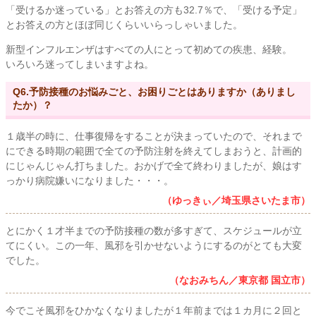
「受けるか迷っている」とお答えの方も32.7％で、「受ける予定」
とお答えの方とほぼ同じくらいいらっしゃいました。
新型インフルエンザはすべての人にとって初めての疾患、経験。
いろいろ迷ってしまいますよね。
Q6.予防接種のお悩みごと、お困りごとはありますか（ありまし
たか）？
１歳半の時に、仕事復帰をすることが決まっていたので、それまで
にできる時期の範囲で全ての予防注射を終えてしまおうと、計画的
にじゃんじゃん打ちました。おかげで全て終わりましたが、娘はす
っかり病院嫌いになりました・・・。
（ゆっきぃ／埼玉県さいたま市）
とにかく１才半までの予防接種の数が多すぎて、スケジュールが立
てにくい。この一年、風邪を引かせないようにするのがとても大変
でした。
（なおみちん／東京都 国立市）
今でこそ風邪をひかなくなりましたが１年前までは１カ月に２回と