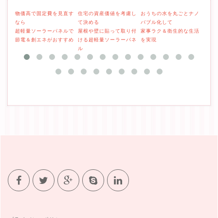
物価高で固定費を見直す
住宅の資産価値を考慮し
おうちの水を丸ごとナノ
そろ
なら
て決める
バブル化して
減を
超軽量ソーラーパネルで
屋根や壁に貼って取り付
家事ラク＆衛生的な生活
取り
節電＆創エネがおすすめ
ける超軽量ソーラーパネ
を実現
ーラ
ル