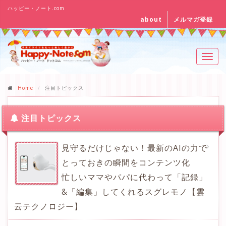
ハッピー・ノート.com
about
メルマガ登録
Toggl
navig
Home
注目トピックス
注目トピックス
見守るだけじゃない！最新のAIの力で
とっておきの瞬間をコンテンツ化
忙しいママやパパに代わって「記録」
&「編集」してくれるスグレモノ【雲
云テクノロジー】