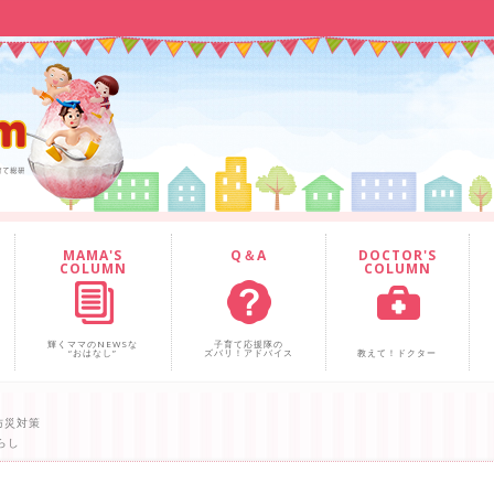
MAMA'S
Q＆A
DOCTOR'S
COLUMN
COLUMN
輝くママのNEWSな
子育て応援隊の
“おはなし”
ズバリ！アドバイス
教えて！ドクター
防災対策
らし