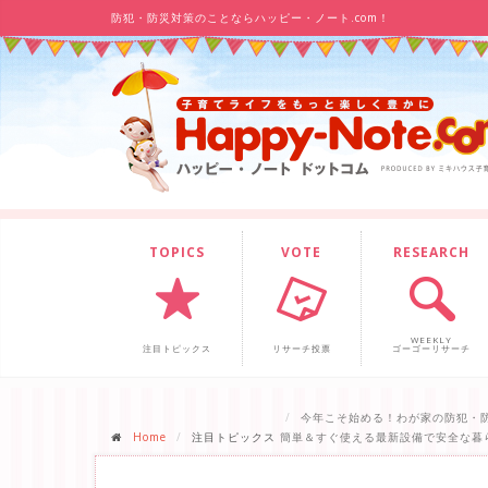
防犯・防災対策のことならハッピー・ノート.com！
TOPICS
VOTE
RESEARCH
WEEKLY
注目トピックス
リサーチ投票
ゴーゴーリサーチ
今年こそ始める！わが家の防犯・
Home
注目トピックス
簡単＆すぐ使える最新設備で安全な暮