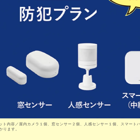
 セット内容／屋内カメラ１個、窓センサー２個、人感センサー１個、スマートハ
かかります。