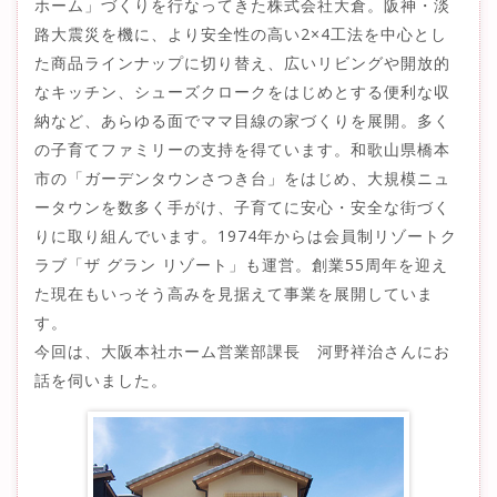
ホーム」づくりを行なってきた株式会社大倉。阪神・淡
路大震災を機に、より安全性の高い2×4工法を中心とし
た商品ラインナップに切り替え、広いリビングや開放的
なキッチン、シューズクロークをはじめとする便利な収
納など、あらゆる面でママ目線の家づくりを展開。多く
の子育てファミリーの支持を得ています。和歌山県橋本
市の「ガーデンタウンさつき台」をはじめ、大規模ニュ
ータウンを数多く手がけ、子育てに安心・安全な街づく
りに取り組んでいます。1974年からは会員制リゾートク
ラブ「ザ グラン リゾート」も運営。創業55周年を迎え
た現在もいっそう高みを見据えて事業を展開していま
す。
今回は、大阪本社ホーム営業部課長 河野祥治さんにお
話を伺いました。