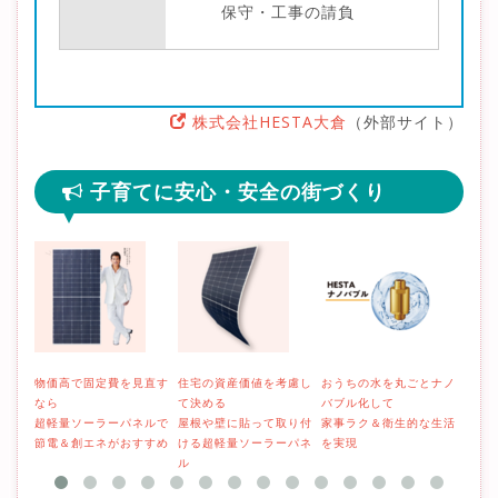
保守・工事の請負
株式会社HESTA大倉
（外部サイト）
子育てに安心・安全の街づくり
物価高で固定費を見直す
住宅の資産価値を考慮し
おうちの水を丸ごとナノ
そろ
なら
て決める
バブル化して
減を
超軽量ソーラーパネルで
屋根や壁に貼って取り付
家事ラク＆衛生的な生活
取り
節電＆創エネがおすすめ
ける超軽量ソーラーパネ
を実現
ーラ
ル