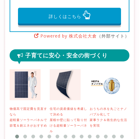
詳しくはこちら
Powered by 株式会社大倉
（外部サイト）
子育てに安心・安全の街づくり
物価高で固定費を見直す
住宅の資産価値を考慮し
おうちの水を丸ごとナノ
そろ
なら
て決める
バブル化して
減を
超軽量ソーラーパネルで
屋根や壁に貼って取り付
家事ラク＆衛生的な生活
取り
節電＆創エネがおすすめ
ける超軽量ソーラーパネ
を実現
ーラ
ル