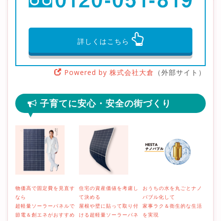
詳しくはこちら
Powered by 株式会社大倉
（外部サイト）
子育てに安心・安全の街づくり
物価高で固定費を見直す
住宅の資産価値を考慮し
おうちの水を丸ごとナノ
そろ
なら
て決める
バブル化して
減を
超軽量ソーラーパネルで
屋根や壁に貼って取り付
家事ラク＆衛生的な生活
取り
節電＆創エネがおすすめ
ける超軽量ソーラーパネ
を実現
ーラ