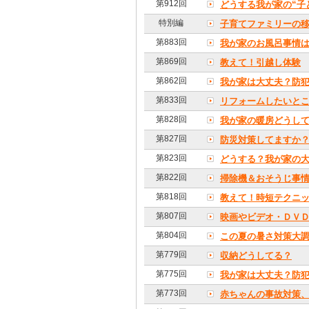
第912回
どうする我が家の“子
特別編
子育てファミリーの
第883回
我が家のお風呂事情
第869回
教えて！引越し体験
第862回
我が家は大丈夫？防
第833回
リフォームしたいと
第828回
我が家の暖房どうし
第827回
防災対策してますか
第823回
どうする？我が家の
第822回
掃除機＆おそうじ事
第818回
教えて！時短テクニ
第807回
映画やビデオ・ＤＶ
第804回
この夏の暑さ対策大
第779回
収納どうしてる？
第775回
我が家は大丈夫？防
第773回
赤ちゃんの事故対策