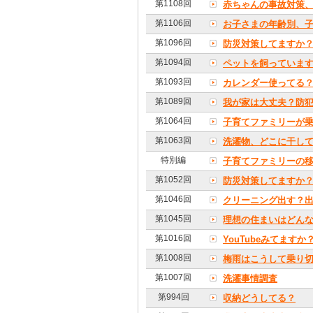
第1108回
赤ちゃんの事故対策
第1106回
お子さまの年齢別、
第1096回
防災対策してますか
第1094回
ペットを飼っていま
第1093回
カレンダー使ってる
第1089回
我が家は大丈夫？防
第1064回
子育てファミリーが
第1063回
洗濯物、どこに干し
特別編
子育てファミリーの
第1052回
防災対策してますか
第1046回
クリーニング出す？
第1045回
理想の住まいはどん
第1016回
YouTubeみてますか
第1008回
梅雨はこうして乗り切
第1007回
洗濯事情調査
第994回
収納どうしてる？