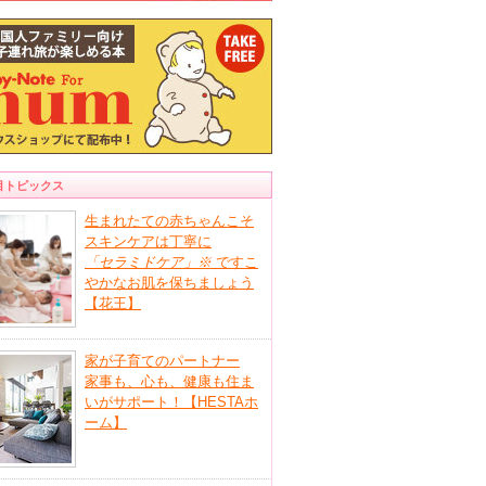
目トピックス
生まれたての赤ちゃんこそ
スキンケアは丁寧に
「セラミドケア」
※
ですこ
やかなお肌を保ちましょう
【花王】
家が子育てのパートナー
家事も、心も、健康も住ま
いがサポート！【HESTAホ
ーム】