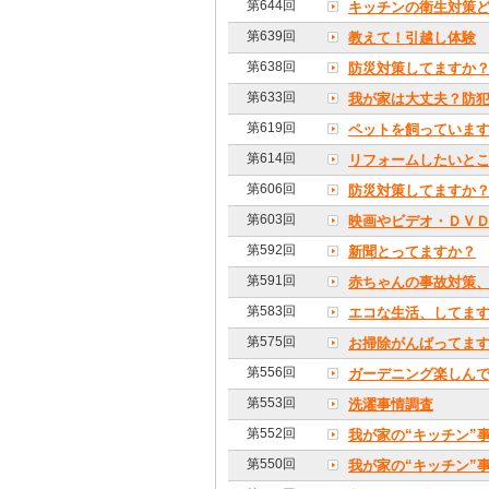
第644回
キッチンの衛生対策
第639回
教えて！引越し体験
第638回
防災対策してますか
第633回
我が家は大丈夫？防
第619回
ペットを飼っていま
第614回
リフォームしたいと
第606回
防災対策してますか
第603回
映画やビデオ・ＤＶ
第592回
新聞とってますか？
第591回
赤ちゃんの事故対策
第583回
エコな生活、してま
第575回
お掃除がんばってます
第556回
ガーデニング楽しん
第553回
洗濯事情調査
第552回
我が家の“キッチン”
第550回
我が家の“キッチン”