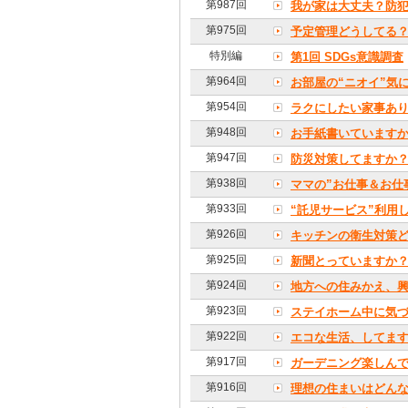
第987回
我が家は大丈夫？防
第975回
予定管理どうしてる
特別編
第1回 SDGs意識調査
第964回
お部屋の“ニオイ”気
第954回
ラクにしたい家事あ
第948回
お手紙書いています
第947回
防災対策してますか
第938回
ママの”お仕事＆お仕
第933回
“託児サービス”利用
第926回
キッチンの衛生対策
第925回
新聞とっていますか
第924回
地方への住みかえ、
第923回
ステイホーム中に気づ
第922回
エコな生活、してま
第917回
ガーデニング楽しん
第916回
理想の住まいはどん