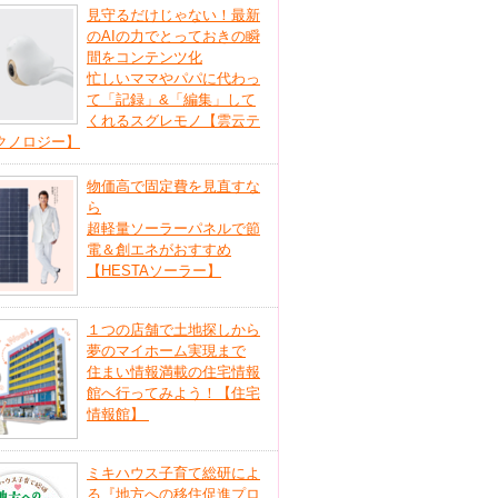
見守るだけじゃない！最新
のAIの力でとっておきの瞬
間をコンテンツ化
忙しいママやパパに代わっ
て「記録」&「編集」して
くれるスグレモノ【雲云テ
クノロジー】
物価高で固定費を見直すな
ら
超軽量ソーラーパネルで節
電＆創エネがおすすめ
【HESTAソーラー】
１つの店舗で土地探しから
夢のマイホーム実現まで
住まい情報満載の住宅情報
館へ行ってみよう！【住宅
情報館】
ミキハウス子育て総研によ
る『地方への移住促進プロ