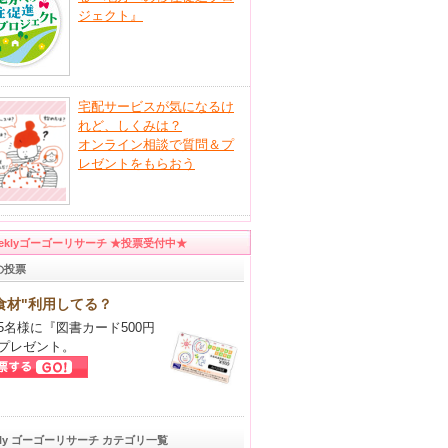
ジェクト』
宅配サービスが気になるけ
れど、しくみは？
オンライン相談で質問＆プ
レゼントをもらおう
eeklyゴーゴーリサーチ ★投票受付中★
の投票
食材"利用してる？
5名様に『図書カード500円
プレゼント。
kly ゴーゴーリサーチ カテゴリ一覧