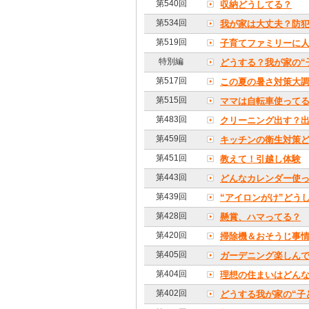
第540回
収納どうしてる？
第534回
我が家は大丈夫？防
第519回
子育てファミリーに
特別編
どうする？我が家の“
第517回
この夏の暑さ対策大
第515回
ママは自転車使って
第483回
クリーニング出す？
第459回
キッチンの衛生対策
第451回
教えて！引越し体験
第443回
どんなカレンダー使
第439回
“アイロンがけ”どう
第428回
懸賞、ハマってる？
第420回
掃除機＆おそうじ事
第405回
ガーデニング楽しん
第404回
理想の住まいはどん
第402回
どうする我が家の“子