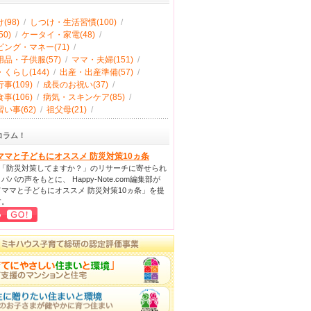
(98)
/
しつけ・生活習慣(100)
/
0)
/
ケータイ・家電(48)
/
ング・マネー(71)
/
品・子供服(57)
/
ママ・夫婦(151)
/
くらし(144)
/
出産・出産準備(57)
/
事(109)
/
成長のお祝い(37)
/
事(106)
/
病気・スキンケア(85)
/
い事(62)
/
祖父母(21)
/
コラム！
ママと子どもにオススメ 防災対策10ヵ条
回「防災対策してますか？」のリサーチに寄せられ
パパの声をもとに、 Happy-Note.com編集部が
ママと子どもにオススメ 防災対策10ヵ条」を提
す。