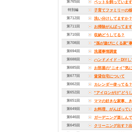
第765回
ペットを飼っていま
特別編
子育てファミリーの移
第712回
洗い分けしてますか
第711回
お掃除がんばってま
第710回
収納どうしてる？
第708回
“孫が遊びにくる家”
第694回
洗濯事情調査
第688回
ハンドメイド・DIY
第685回
お部屋の“ニオイ”気
第677回
賃貸住宅について
第662回
カレンダー使ってる
第652回
“アイロンがけ”どう
第651回
ママの好きな家事、
第649回
お料理、がんばって
第646回
ガーデニング楽しん
第645回
クリーニング出す？