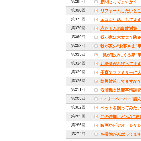
第399回
新聞とってますか？
第390回
リフォームしたいと
第373回
エコな生活、してま
第370回
赤ちゃんの事故対策
第369回
我が家は大丈夫？防
第353回
我が家の“お客さま”
第335回
“孫が遊びにくる家”
第334回
お掃除がんばってます
第329回
子育てファミリーに
第326回
防災対策してますか
第311回
洗濯機＆洗濯事情調
第305回
“フリーペーパー”読
第302回
ペットを飼ってみた
第289回
この時期、どんな“寝
第286回
映画やビデオ・ＤＶ
第274回
お掃除がんばってま