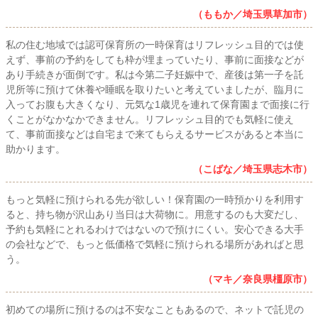
（ももか／埼玉県草加市）
私の住む地域では認可保育所の一時保育はリフレッシュ目的では使
えず、事前の予約をしても枠が埋まっていたり、事前に面接などが
あり手続きが面倒です。私は今第二子妊娠中で、産後は第一子を託
児所等に預けて休養や睡眠を取りたいと考えていましたが、臨月に
入ってお腹も大きくなり、元気な1歳児を連れて保育園まで面接に行
くことがなかなかできません。リフレッシュ目的でも気軽に使え
て、事前面接などは自宅まで来てもらえるサービスがあると本当に
助かります。
（こばな／埼玉県志木市）
もっと気軽に預けられる先が欲しい！保育園の一時預かりを利用す
ると、持ち物が沢山あり当日は大荷物に。用意するのも大変だし、
予約も気軽にとれるわけではないので預けにくい。安心できる大手
の会社などで、もっと低価格で気軽に預けられる場所があればと思
う。
（マキ／奈良県橿原市）
初めての場所に預けるのは不安なこともあるので、ネットで託児の