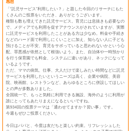
感想
「“託児サービス”利用したい？」と題した今回のリサーチにもた
くさんのご投票をいただき、ありがとうございます。
種類も数も増えてきた託児サービス。育児には息抜きも必要なの
で、メディアでも利用を促すアナウンスがされていますが、実際
に託児サービスを利用したことがある方は少なめ。料金や手続き
などのハード面で利用しにくいことに加え、知らない人に子ども
預けることが不安、育児をサボっていると思われないかという心
配、罪悪感が依然として根強いよう。また、自治体や一時預かり
を行う保育園でも料金、システムに違いがあり、ネックになって
いるようです。
ただ、ママの病気、仕事、大人だけで楽しみたい時間などに託児
サービスを利用したいというニーズは高く、企業や病院、美容
院、映画館、レストランなど、あらゆるところに併設してほしい
との声が多数ありました。
全国統一で、もっと気軽に利用できる施設、海外のように利用が
誰にとってもあたりまえになるといいですね。
第934回の投票テーマは「通わせてますか？習い事」です。
今週もぜひご投票ください。
今日はパパと、今度は友だちと楽しい約束。リフレッシュした