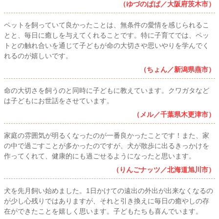
（ゆづのぱぱ／大阪府茨木市）
ペットを飼っていて良かったことは、無条件の愛情を感じられるこ
とと、毎日に癒しを与えてくれることです。特に子育てでは、ペッ
トとの触れ合いを通じて子どもが命の大切さや思いやりを学んでく
れるのが嬉しいです。
（ちょん／新潟県燕市）
命の大切さを飼うのと同時に子どもに教えています。クワガタなど
は子どもにお世話をさせています。
（メル／千葉県木更津市）
家庭の雰囲気が明るくなったのが一番良かったことです！また、家
の中で過ごすことが多かったのですが、犬が散歩に出るきっかけを
作ってくれて、健康的にも過ごせるようになったと思います。
（りんごナッツ／北海道旭川市）
犬を先月飼い始めました。1日かけての遠出の外出が出来なくなるの
が少し心残りではありますが、それと引き換えに毎日の癒やしの存
在ができたことを嬉しく思います。子どもたちも喜んでいます。