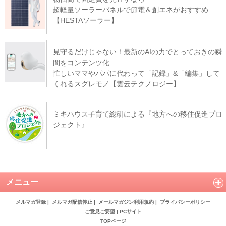
超軽量ソーラーパネルで節電＆創エネがおすすめ
【HESTAソーラー】
見守るだけじゃない！最新のAIの力でとっておきの瞬
間をコンテンツ化
忙しいママやパパに代わって「記録」&「編集」して
くれるスグレモノ【雲云テクノロジー】
ミキハウス子育て総研による『地方への移住促進プロ
ジェクト』
メニュー
メルマガ登録
|
メルマガ配信停止
|
メールマガジン利用規約
|
プライバシーポリシー
ご意見ご要望
|
PCサイト
TOPページ