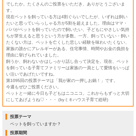
でしたか。たくさんのご投票をいただき、ありがとうございま
す。
現在ペットを飼っている方は4割ぐらいでしたが、いずれは飼い
たいと思っていらっしゃる方が5割を超えました。理由はママ・
パパがペットを飼っていたので飼いたい、子どもにやさしい気持
ちが芽生えると思うという方が多数。一方、飼っていない・飼い
たくない方は、ペットを亡くした悲しい経験を味わいたくない、
家族の誰かにアレルギーがある、住宅事情、時間やお金の負担を
理由に挙げられていました。
飼うか、飼わないかはしっかり話し合って決定を。現在、ペット
を飼っている子育てファミリーは家族の一員として愛情をいっぱ
い注いであげたいですね。
第1095回の投票テーマは「我が家の一押しお鍋！」です。
今週もぜひご投票ください。
ペットと一緒に今日も子どもはニコニコ。これからもずっと大切
にしてあげようね♡・・・ (byミキハウス子育て総研)
投票テーマ
ペットを飼っていますか？
投票期間