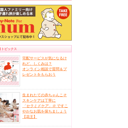
目トピックス
宅配サービスが気になるけ
れど、しくみは？
オンライン相談で質問＆プ
レゼントをもらおう
生まれたての赤ちゃんこそ
スキンケアは丁寧に
「セラミドケア」
※
ですこ
やかなお肌を保ちましょう
【花王】