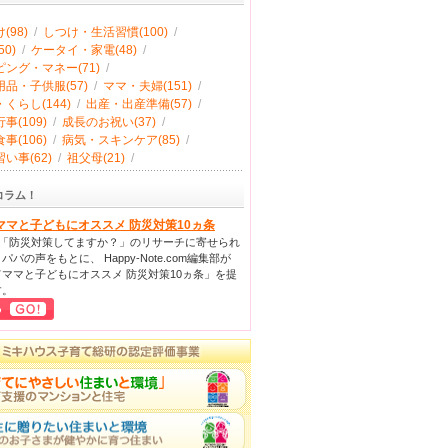
(98)
/
しつけ・生活習慣(100)
/
0)
/
ケータイ・家電(48)
/
ング・マネー(71)
/
品・子供服(57)
/
ママ・夫婦(151)
/
くらし(144)
/
出産・出産準備(57)
/
事(109)
/
成長のお祝い(37)
/
事(106)
/
病気・スキンケア(85)
/
い事(62)
/
祖父母(21)
/
コラム！
ママと子どもにオススメ 防災対策10ヵ条
回「防災対策してますか？」のリサーチに寄せられ
パパの声をもとに、 Happy-Note.com編集部が
ママと子どもにオススメ 防災対策10ヵ条」を提
す。