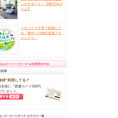
いがサポート！【HESTAホ
ーム】
ミキハウス子育て総研によ
る『地方への移住促進プロ
ジェクト』
eeklyゴーゴーリサーチ ★投票受付中★
の投票
食材"利用してる？
5名様に『図書カード500円
プレゼント。
kly ゴーゴーリサーチ カテゴリ一覧