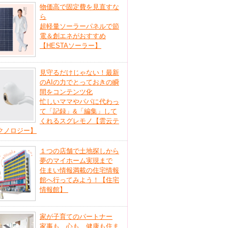
物価高で固定費を見直すな
ら
超軽量ソーラーパネルで節
電＆創エネがおすすめ
【HESTAソーラー】
見守るだけじゃない！最新
のAIの力でとっておきの瞬
間をコンテンツ化
忙しいママやパパに代わっ
て「記録」&「編集」して
くれるスグレモノ【雲云テ
クノロジー】
１つの店舗で土地探しから
夢のマイホーム実現まで
住まい情報満載の住宅情報
館へ行ってみよう！【住宅
情報館】
家が子育てのパートナー
家事も、心も、健康も住ま