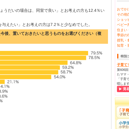
おでかけ
ょうだいの場合は、同室で良い」とお考えの方も12.4％い
その他(5
ショッピ
を与えたい」とお考えの方は7.2％と少なめでした。
ベビー用
住まい・
また今後、置いておきたいと思うものをお選びください（複
季節の行
授乳・食
知育・習
特別
子育て
第606
たママ・
「子育て
唱しま