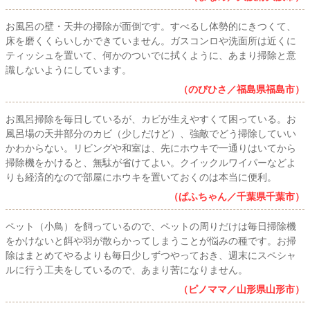
お風呂の壁・天井の掃除が面倒です。すべるし体勢的にきつくて、
床を磨くくらいしかできていません。ガスコンロや洗面所は近くに
ティッシュを置いて、何かのついでに拭くように、あまり掃除と意
識しないようにしています。
（のびひさ／福島県福島市）
お風呂掃除を毎日しているが、カビが生えやすくて困っている。お
風呂場の天井部分のカビ（少しだけど）、強敵でどう掃除していい
かわからない。リビングや和室は、先にホウキで一通りはいてから
掃除機をかけると、無駄が省けてよい。クイックルワイパーなどよ
りも経済的なので部屋にホウキを置いておくのは本当に便利。
（ぱふちゃん／千葉県千葉市）
ペット（小鳥）を飼っているので、ペットの周りだけは毎日掃除機
をかけないと餌や羽が散らかってしまうことが悩みの種です。お掃
除はまとめてやるよりも毎日少しずつやっておき、週末にスペシャ
ルに行う工夫をしているので、あまり苦になりません。
（ピノママ／山形県山形市）