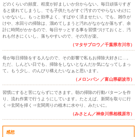
どのくらいの頻度、程度が好ましいか分からない。毎日頑張りすぎ
ると疲れてしまうし、でも子供たちがすぐ汚すのでやらないわけに
いかないし。もっと効率よく、すばやく済ませたい。でも、雑巾が
けや、水回りの掃除は、溜めてしまうと汚れがなかなか落ちず、余
計に時間がかかるので、毎日サッとする事を習慣づけておくと、汚
れも付きにくいし、落ちやすいので、その方が楽。
（マタサブロウ／千葉県市川市）
母が毎日掃除をする人なので、その影響で私もお掃除大好きに…。
ただ、しんどい日でも、掃除をしないとなんだか気になってしまっ
て。もう少し、のんびり構えたいなぁと思います。
（メロンパン ／富山県砺波市）
習慣にすると苦にならずにできます。朝の掃除の行動パターンを作
り、流れ作業で行うようにしています。たとえば、新聞を取りに行
く⇒玄関を掃く⇒玄関周りの植木に水やり、みたいに。
（みさとん／神奈川県相模原市）
感想