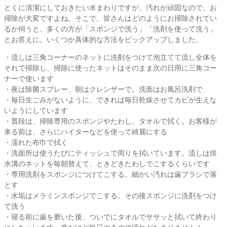
とくに清潔にしておきたい水まわりですが、汚れが頑固なので、お
掃除が大変ですよね。そこで、皆さんはどのようにお掃除されてい
るか伺うと、多くの方が「スポンジで洗う」「洗剤を使って洗う」
とお答えに。いくつか具体的な方法をピックアップしました。
・流しは三角コーナーのネットに洗剤をつけて泡立てて流し全体を
それで掃除し、掃除に使ったネットはそのまま次の日用に三角コー
ナーで使います
・夜は除菌スプレー、朝はクレンザーで。洗面はお風呂洗剤で
・毎日生ごみがないように、できれば毎日乾燥させてカビが生えな
いようにしています
・普段は、掃除専用のスポンジやたわし、タオルで拭く。お客様が
来る前は、さらにハイターなどを使って綺麗にする
・濡れた布巾で拭く
・洗面所は使うたびにティッシュで周りを拭いています。流しは排
水溝のネットを毎朝替えて、ときどきたわしでこするくらいです
・専用洗剤をスポンジにつけてこする。細かい汚れは歯ブラシで落
とす
・水垢はメラミンスポンジでこする。その後スポンジに洗剤をつけ
て洗う
・寝る前に歯を磨いた後、ついでにタオルでササッと拭いて終わり