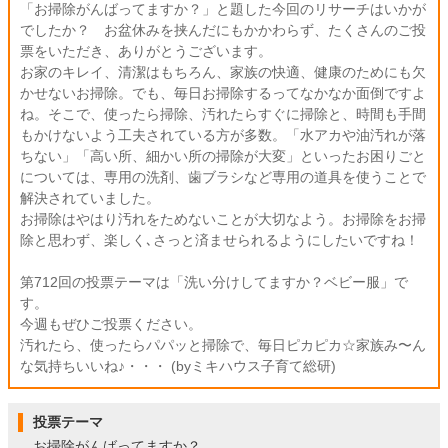
「お掃除がんばってますか？」と題した今回のリサーチはいかが
でしたか？ お盆休みを挟んだにもかかわらず、たくさんのご投
票をいただき、ありがとうございます。
お家のキレイ、清潔はもちろん、家族の快適、健康のためにも欠
かせないお掃除。でも、毎日お掃除するってなかなか面倒ですよ
ね。そこで、使ったら掃除、汚れたらすぐに掃除と、時間も手間
もかけないよう工夫されている方が多数。「水アカや油汚れが落
ちない」「高い所、細かい所の掃除が大変」といったお困りごと
については、専用の洗剤、歯ブラシなど専用の道具を使うことで
解決されていました。
お掃除はやはり汚れをためないことが大切なよう。お掃除をお掃
除と思わず、楽しく､さっと済ませられるようにしたいですね！
第712回の投票テーマは「洗い分けしてますか？ベビー服」で
す。
今週もぜひご投票ください。
汚れたら、使ったらパパッと掃除で、毎日ピカピカ☆家族み〜ん
な気持ちいいね♪・・・ (byミキハウス子育て総研)
投票テーマ
お掃除がんばってますか？