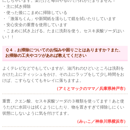
にしちゃいます。楽だけど毎日やるので汚れがたまりません！
・主に拭き掃除
・使った後にこまめに掃除している
・「激落ちくん」や新聞紙を濡らして鏡を拭いたりしています
・安心安全の重曹を使用しています
・こまめに拭き上げる。たまに洗剤を使う。セスキ炭酸ソーダはい
い！！
Ｑ４．お掃除についてのお悩みや困りごとはありますか？また、
お掃除の工夫やコツがあれば教えてください
よくテレビなどでもしていますが、油汚れのひどいところは洗剤を
かけた上にティッシュをかけ、その上にラップをして少し時間をお
けば、こすらなくてもキレイに落ちますよ。
（アミとマックのママ／兵庫県神戸市）
重曹、クエン酸、セスキ炭酸ソーダの３種類を使ってます！あと使
うたびに水回りは拭くようにしたり、物を置きすぎて掃除しにくい
状態にしないように気を付けてます。
（みぃこ／神奈川県横浜市）