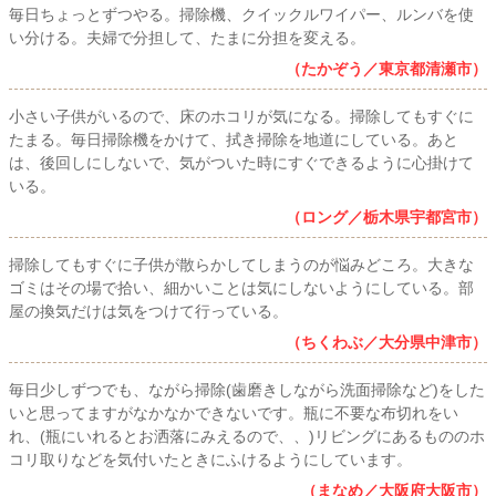
毎日ちょっとずつやる。掃除機、クイックルワイパー、ルンバを使
い分ける。夫婦で分担して、たまに分担を変える。
（たかぞう／東京都清瀬市）
小さい子供がいるので、床のホコリが気になる。掃除してもすぐに
たまる。毎日掃除機をかけて、拭き掃除を地道にしている。あと
は、後回しにしないで、気がついた時にすぐできるように心掛けて
いる。
（ロング／栃木県宇都宮市）
掃除してもすぐに子供が散らかしてしまうのが悩みどころ。大きな
ゴミはその場で拾い、細かいことは気にしないようにしている。部
屋の換気だけは気をつけて行っている。
（ちくわぶ／大分県中津市）
毎日少しずつでも、ながら掃除(歯磨きしながら洗面掃除など)をした
いと思ってますがなかなかできないです。瓶に不要な布切れをい
れ、(瓶にいれるとお洒落にみえるので、、)リビングにあるもののホ
コリ取りなどを気付いたときにふけるようにしています。
（まなめ／大阪府大阪市）