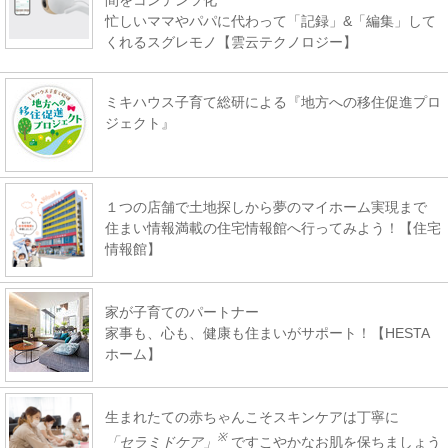
間をコンテンツ化
忙しいママやパパに代わって「記録」&「編集」して
くれるスグレモノ【雲云テクノロジー】
ミキハウス子育て総研による『地方への移住促進プロ
ジェクト』
１つの店舗で土地探しから夢のマイホーム実現まで
住まい情報満載の住宅情報館へ行ってみよう！【住宅
情報館】
家が子育てのパートナー
家事も、心も、健康も住まいがサポート！【HESTA
ホーム】
生まれたての赤ちゃんこそスキンケアは丁寧に
※
「セラミドケア」
ですこやかなお肌を保ちましょう