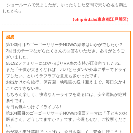
「ショールームで見ましたが、ゆったりした空間で乗り心地も満足
したから」
（chip＆dale/東京都江戸川区）
感想
第183回目のゴーゴーリサーチNOWの結果はいかがでしたか？
2回目のテーマながらたくさんの回答をいただき、ありがとうご
ざいました。
55192ファミリーにはやっぱりRV車の支持が圧倒的でしたね。
また「子供が大きくなれば、パパとセダンや外車に乗ってドライ
ブしたい」というラブラブな意見も多かったです。
お出かけから旅行、保育園・幼稚園の送り迎えまで、毎日欠かす
ことのできない車。
もちろん楽しく、快適なカーライフを送るには、安全運転が絶対
条件です。
今日も気をつけてドライブを!
第184回目のゴーゴーリサーチNOWの投票テーマは「子どものお
医者さん、どうしてますか？」です。今週もぜひ、ご投票くださ
い。
わが家の車は笑顔でいっぱい。今日も楽しく、安全に行こうよ…