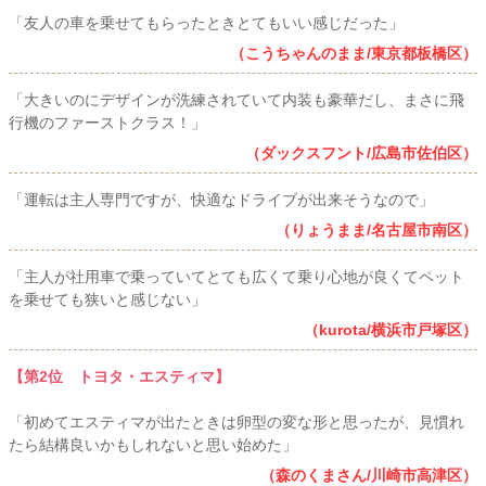
「友人の車を乗せてもらったときとてもいい感じだった」
（こうちゃんのまま/東京都板橋区）
「大きいのにデザインが洗練されていて内装も豪華だし、まさに飛
行機のファーストクラス！」
（ダックスフント/広島市佐伯区）
「運転は主人専門ですが、快適なドライブが出来そうなので」
（りょうまま/名古屋市南区）
「主人が社用車で乗っていてとても広くて乗り心地が良くてペット
を乗せても狭いと感じない」
（kurota/横浜市戸塚区）
【第2位 トヨタ・エスティマ】
「初めてエスティマが出たときは卵型の変な形と思ったが、見慣れ
たら結構良いかもしれないと思い始めた」
（森のくまさん/川崎市高津区）