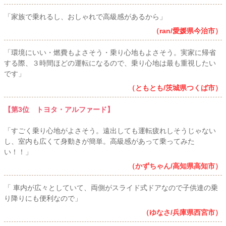
「家族で乗れるし、おしゃれで高級感があるから」
（ran/愛媛県今治市）
「環境にいい・燃費もよさそう・乗り心地もよさそう。実家に帰省
する際、３時間ほどの運転になるので、乗り心地は最も重視したい
です」
（ともとも/茨城県つくば市）
【第3位 トヨタ・アルファード】
「すごく乗り心地がよさそう。遠出しても運転疲れしそうじゃない
し、室内も広くて身動きが簡単。高級感があって乗ってみた
い！！」
（かずちゃん/高知県高知市）
「 車内が広々としていて、両側がスライド式ドアなので子供達の乗
り降りにも便利なので」
（ゆなさ/兵庫県西宮市）