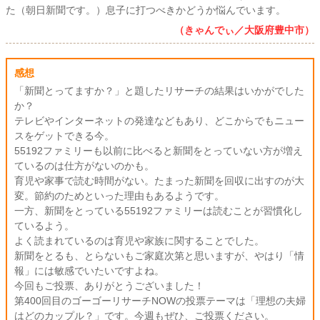
た（朝日新聞です。）息子に打つべきかどうか悩んでいます。
（きゃんでぃ／大阪府豊中市）
感想
「新聞とってますか？」と題したリサーチの結果はいかがでした
か？
テレビやインターネットの発達などもあり、どこからでもニュー
スをゲットできる今。
55192ファミリーも以前に比べると新聞をとっていない方が増え
ているのは仕方がないのかも。
育児や家事で読む時間がない。たまった新聞を回収に出すのが大
変。節約のためといった理由もあるようです。
一方、新聞をとっている55192ファミリーは読むことが習慣化し
ているよう。
よく読まれているのは育児や家族に関することでした。
新聞をとるも、とらないもご家庭次第と思いますが、やはり「情
報」には敏感でいたいですよね。
今回もご投票、ありがとうございました！
第400回目のゴーゴーリサーチNOWの投票テーマは「理想の夫婦
はどのカップル？」です。今週もぜひ、ご投票ください。