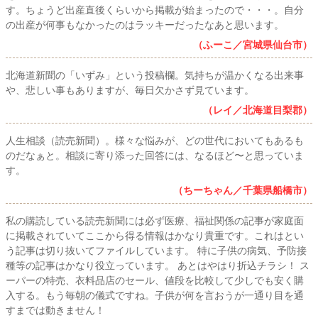
す。ちょうど出産直後くらいから掲載が始まったので・・・。自分
の出産が何事もなかったのはラッキーだったなあと思います。
（ふーこ／宮城県仙台市）
北海道新聞の「いずみ」という投稿欄。気持ちが温かくなる出来事
や、悲しい事もありますが、毎日欠かさず見ています。
（レイ／北海道目梨郡）
人生相談（読売新聞）。様々な悩みが、どの世代においてもあるも
のだなぁと。相談に寄り添った回答には、なるほど〜と思っていま
す。
（ちーちゃん／千葉県船橋市）
私の購読している読売新聞には必ず医療、福祉関係の記事が家庭面
に掲載されていてここから得る情報はかなり貴重です。これはとい
う記事は切り抜いてファイルしています。 特に子供の病気、予防接
種等の記事はかなり役立っています。 あとはやはり折込チラシ！ ス
ーパーの特売、衣料品店のセール、値段を比較して少しでも安く購
入する。もう毎朝の儀式ですね。子供が何を言おうが一通り目を通
すまでは動きません！