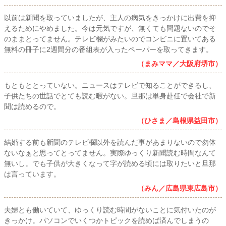
以前は新聞を取っていましたが、主人の病気をきっかけに出費を抑
えるためにやめました。今は元気ですが、無くても問題ないのでそ
のままとってません。テレビ欄がみたいのでコンビニに置いてある
無料の冊子に2週間分の番組表が入ったペーパーを取ってきます。
（まみママ／大阪府堺市）
もともととっていない。ニュースはテレビで知ることができるし、
子供たちの世話でとても読む暇がない。旦那は単身赴任で会社で新
聞は読めるので。
（ひさま／島根県益田市）
結婚する前も新聞のテレビ欄以外を読んだ事があまりないので勿体
ないなぁと思ってとってません。実際ゆっくり新聞読む時間なんて
無いし。でも子供が大きくなって字が読める頃には取りたいと旦那
は言っています。
（みん／広島県東広島市）
夫婦とも働いていて、ゆっくり読む時間がないことに気付いたのが
きっかけ。パソコンでいくつかトピックを読めば済んでしまうの