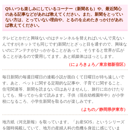
Q5.いつも楽しみにしているコーナー（新聞名も）や、最近関心
のある記事などがあれば教えてください。また、新聞をとってい
ない方は、とっていない理由や、とるのを止めたきっかけがあれ
ば教えてください。
テレビとかだと興味ないのはチャンネルを替えればいいんで見ない
んですが(ネットでも同じです)新聞だとざっと目を通すので、興味な
いのにアンテナがひっかかることがあって、そうすると世界が広が
ることがあるので愛用してます。あと紙媒体はほっとします。
（にょろきょろ／東京都新宿区）
毎日新聞の毎週日曜日の連載小説が面白くて日曜日が待ち遠しいで
す。あと、ペットに関する定期的な記事や、子育てに関すること、
住宅関連等、新聞を読まない日はありませんし、旅行に出かけたり
しても、帰ってから全て読みます。子供（現在幼稚園年中）が小学
校になるころ、小学生新聞を取るのが楽しみです。
（よちの／静岡県伊東市）
地方紙（河北新報）を取っています。「お産SOS」というシリーズ
を随時掲載していて、地方の産婦人科の危機を身近に感じていま