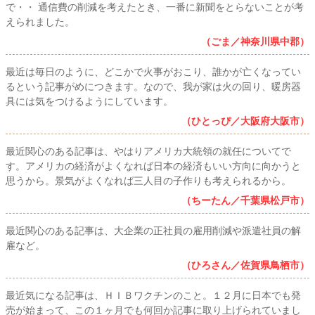
で・・ 通信費の削減を考えたとき、一番に新聞をとらないことが考
えられました。
（ごま／神奈川県中郡）
最近は毎日のように、どこかで火事がおこり、誰かが亡くなってい
るという記事がめにつきます。なので、我が家は火の回り、暖房器
具には気をつけるようにしています。
（ひとっぴ／大阪府大阪市）
最近関心のある記事は、やはりアメリカ大統領の就任についてで
す。アメリカの経済がよくなれば日本の経済もいい方向に向かうと
思うから。景気がよくなれば三人目の子作りも考えられるから。
（ちーたん／千葉県松戸市）
最近関心のある記事は、大企業の正社員の雇用削減や派遣社員の解
雇など。
（ひろさん／佐賀県鳥栖市）
最近気になる記事は、ＨＩＢワクチンのこと。１２月に日本でも発
売が始まって、この１ヶ月でも何回か記事に取り上げられていまし