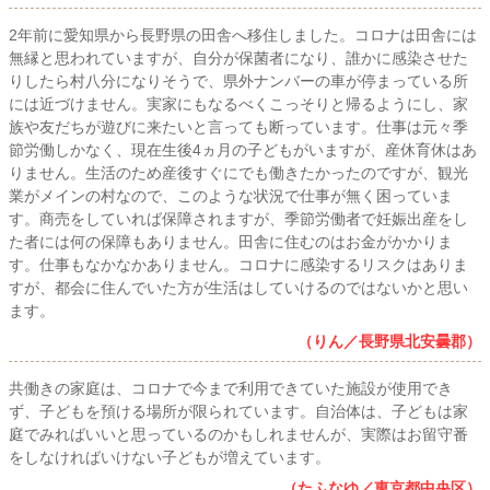
2年前に愛知県から長野県の田舎へ移住しました。コロナは田舎には
無縁と思われていますが、自分が保菌者になり、誰かに感染させた
りしたら村八分になりそうで、県外ナンバーの車が停まっている所
には近づけません。実家にもなるべくこっそりと帰るようにし、家
族や友だちが遊びに来たいと言っても断っています。仕事は元々季
節労働しかなく、現在生後4ヵ月の子どもがいますが、産休育休はあ
りません。生活のため産後すぐにでも働きたかったのですが、観光
業がメインの村なので、このような状況で仕事が無く困っていま
す。商売をしていれば保障されますが、季節労働者で妊娠出産をし
た者には何の保障もありません。田舎に住むのはお金がかかりま
す。仕事もなかなかありません。コロナに感染するリスクはありま
すが、都会に住んでいた方が生活はしていけるのではないかと思い
ます。
（りん／長野県北安曇郡）
共働きの家庭は、コロナで今まで利用できていた施設が使用でき
ず、子どもを預ける場所が限られています。自治体は、子どもは家
庭でみればいいと思っているのかもしれませんが、実際はお留守番
をしなければいけない子どもが増えています。
（たふなゆ／東京都中央区）