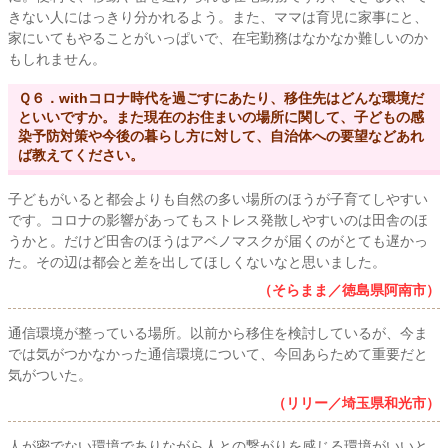
きない人にはっきり分かれるよう。また、ママは育児に家事にと、
家にいてもやることがいっぱいで、在宅勤務はなかなか難しいのか
もしれません。
Ｑ６．withコロナ時代を過ごすにあたり、移住先はどんな環境だ
といいですか。また現在のお住まいの場所に関して、子どもの感
染予防対策や今後の暮らし方に対して、自治体への要望などあれ
ば教えてください。
子どもがいると都会よりも自然の多い場所のほうが子育てしやすい
です。コロナの影響があってもストレス発散しやすいのは田舎のほ
うかと。だけど田舎のほうはアベノマスクが届くのがとても遅かっ
た。その辺は都会と差を出してほしくないなと思いました。
（そらまま／徳島県阿南市）
通信環境が整っている場所。以前から移住を検討しているが、今ま
では気がつかなかった通信環境について、今回あらためて重要だと
気がついた。
（リリー／埼玉県和光市）
人が密でない環境でありながら人との繋がりを感じる環境がいいと