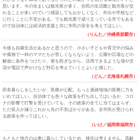
思います。今の住まいは観光客が多く、住民の生活圏と観光客が交
わることが多いのでいつ感染してもおかしくなく、外出や学校など
に行くことに不安がある。でも観光業で成り立っている市でもある
ので自治体には経済的支援と共に市民の安全を考えてほしい。
（りんた／沖縄県那覇市）
今後も自粛生活があるかと思うので、小さい子どもや育児中の悩み
や孤独で一杯のママたちが苦しくならないよう、公園や広場などの
解放に条件をつけたり、密を防ぎながら、活用できるような場や交
流や電話で声かけなど対応を考えていくとよいと感じた。
（どん／北海道札幌市）
田舎暮らしをしたいが、医療が心配。もっと過疎地域の医療に力を
いれてほしい。自治体でも色々な政策を打ち出してはいるが、コロ
ナの影響で打撃を受けていても、その政策の全てに当てはまらず、
ただ収入が減りこれから先の不安ばかりがある。全市民が受けられ
る政策を作ってほしい。
（いけ／福岡県福岡市）
もともと地方の山奥に暮らしているため、移住は考えません。高齢