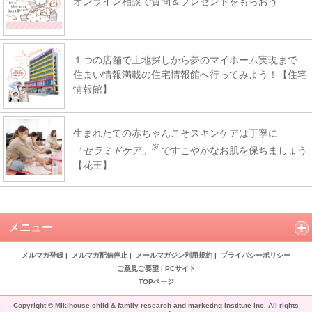
オンライン相談で質問＆プレゼントをもらおう
１つの店舗で土地探しから夢のマイホーム実現まで
住まい情報満載の住宅情報館へ行ってみよう！【住宅
情報館】
生まれたての赤ちゃんこそスキンケアは丁寧に
※
「セラミドケア」
ですこやかなお肌を保ちましょう
【花王】
メニュー
メルマガ登録
|
メルマガ配信停止
|
メールマガジン利用規約
|
プライバシーポリシー
ご意見ご要望
|
PCサイト
TOPページ
Copyright © Mikihouse child & family research and marketing institute inc. All rights