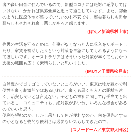
者の多い田舎に住んでいるので、新型コロナには絶対に感染しては
いけない、かかれば集落全滅と思って過ごしています。また、都会
のように医療体制が整っていないのも不安です。都会暮らしも田舎
暮らしもそれぞれ良し悪しがあると感じます。
（ぽん／新潟県村上市）
住民の生活を守るために、仕事がなくなった人に収入をサポートし
たり、家賃を補助したりという対策を早急にしてくれるようになっ
てほしいです。オーストラリアはそういった対策が早くてなおかつ
支援の範囲も広くて素晴らしいと思いました。
（IMUY／千葉県松戸市）
自然豊かでゴミゴミしていないところがいい。東京は物が豊かで利
便性も良く刺激的ではあるけれど、良くも悪くも人との距離も遠
く、治安も良いとは言えない。子どもの福祉に関しては手当ても出
ているし、コミュニティも、絶対数が多い分、いろんな機会がある
のでいいと思う。
便利を望むのか、しかし果たして何が便利なのか。何を優先とする
のかとなると物的な便利さは必要ない気もしてきたので。
（スノードーム／東京都大田区）