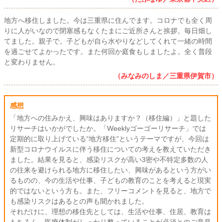
地方へ移住しました。今は三重県に住んでます。コロナでも全く周
りに人がいなので閉塞感もなくたまにご近所さんと挨拶。毎日畑し
てました。親子で。子どもが自ら水やりなどしてくれて一緒の時間
を過ごせてよかったです。また何回か庭食もしましたよ。全く普段
と変わりません。
（みなみのしま／三重県伊賀市）
感想
「地方への住みかえ、興味はありますか？（移住編）」と題した
リサーチはいかがでしたか。「Weeklyゴーゴーリサーチ」では
定期的に取り上げている“地方移住”というテーマですが、今回は
新型コロナウイルスに伴う移住についての考えを教えていただき
ました。結果を見ると、感染リスクが高い3密や不特定多数の人
の往来を避けられる地方に移住したい、興味があるという方がい
るものの、今の生活や仕事、子どもの教育のことを考えると現実
的ではないという方も。また、フリーコメントを見ると、地方で
も感染リスクはあるとの声も聞かれました。
それだけに、理想の移住先としては、生活や仕事、住居、教育は
もちろん、医療体制がしっかり整っていることが必須とのご意見