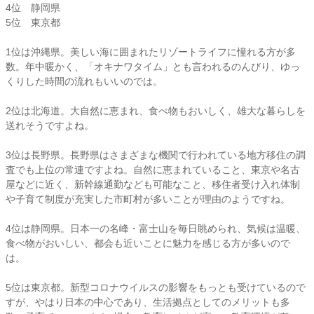
4位 静岡県
5位 東京都
1位は沖縄県。美しい海に囲まれたリゾートライフに憧れる方が多
数。年中暖かく、「オキナワタイム」とも言われるのんびり、ゆっ
くりした時間の流れもいいのでは。
2位は北海道。大自然に恵まれ、食べ物もおいしく、雄大な暮らしを
送れそうですよね。
3位は長野県。長野県はさまざまな機関で行われている地方移住の調
査でも上位の常連ですよね。自然に恵まれていること、東京や名古
屋などに近く、新幹線通勤なども可能なこと、移住者受け入れ体制
や子育て制度が充実した市町村が多いことが理由のようですね。
4位は静岡県。日本一の名峰・富士山を毎日眺められ、気候は温暖、
食べ物がおいしい、都会も近いことに魅力を感じる方が多いので
は。
5位は東京都。新型コロナウイルスの影響をもっとも受けているので
すが、やはり日本の中心であり、生活拠点としてのメリットも多