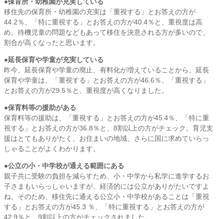
●保育所・幼稚園が充実している
移住先の保育所・幼稚園の充実は「重視する」とお答えの方が
44.2％、「特に重視する」とお答えの方が40.4％と、重視度は高
め。待機児童の問題などもあって移住を決意される方が多いので、
割合が高くなったと思います。
●延長保育や学童が充実している
昨今、延長保育や学童の廃止、有料化が増えていることから、延長
保育や学童は、「重視する」とお答えの方が46.6％、「重視する」
とお答えの方が29.5％と、重視度が高くなりました。
●保育料等の援助がある
保育料等の援助は、「重視する」とお答えの方が45.4％、「特に重
視する」とお答えの方が36.8％と、8割以上の方がチェック。育児支
援はとてもありがたく、お住まいの地域、さらに国に求めていらっ
しゃることがよくわかります。
●公立の小・中学校が通える範囲にある
親子共に受験の負担を減らすため、小・中学から私学に進学するお
子さまもいらっしゃいますが、経済的には公立がありがたいですよ
ね。そのため、移住先に通える公立小・中学校があることは「重視
する」とお答えの方が45.3 ％、「特に重視する」とお答えの方が
42.9％と、9割以上の方がチェックされました。