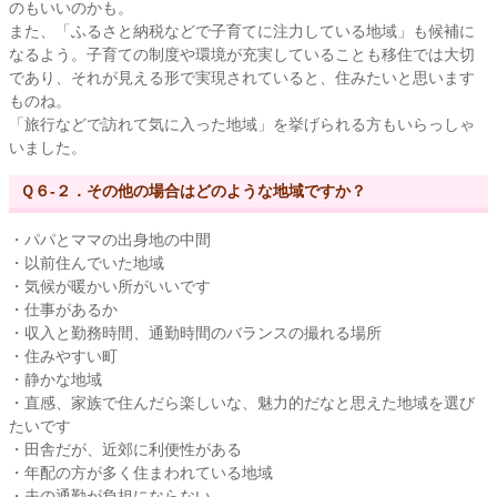
のもいいのかも。
また、「ふるさと納税などで子育てに注力している地域」も候補に
なるよう。子育ての制度や環境が充実していることも移住では大切
であり、それが見える形で実現されていると、住みたいと思います
ものね。
「旅行などで訪れて気に入った地域」を挙げられる方もいらっしゃ
いました。
Ｑ６-２．その他の場合はどのような地域ですか？
・パパとママの出身地の中間
・以前住んでいた地域
・気候が暖かい所がいいです
・仕事があるか
・収入と勤務時間、通勤時間のバランスの撮れる場所
・住みやすい町
・静かな地域
・直感、家族で住んだら楽しいな、魅力的だなと思えた地域を選び
たいです
・田舎だが、近郊に利便性がある
・年配の方が多く住まわれている地域
・夫の通勤が負担にならない