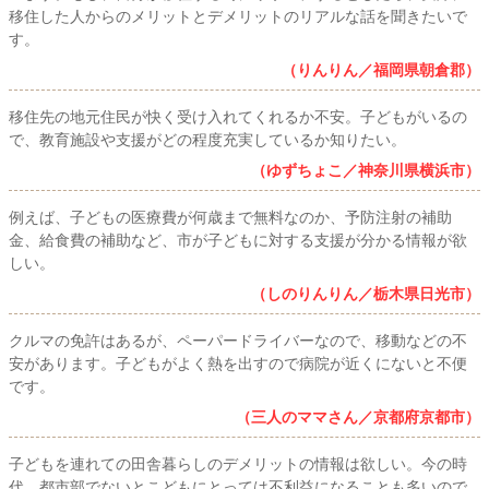
移住した人からのメリットとデメリットのリアルな話を聞きたいで
す。
（りんりん／福岡県朝倉郡）
移住先の地元住民が快く受け入れてくれるか不安。子どもがいるの
で、教育施設や支援がどの程度充実しているか知りたい。
（ゆずちょこ／神奈川県横浜市）
例えば、子どもの医療費が何歳まで無料なのか、予防注射の補助
金、給食費の補助など、市が子どもに対する支援が分かる情報が欲
しい。
（しのりんりん／栃木県日光市）
クルマの免許はあるが、ペーパードライバーなので、移動などの不
安があります。子どもがよく熱を出すので病院が近くにないと不便
です。
（三人のママさん／京都府京都市）
子どもを連れての田舎暮らしのデメリットの情報は欲しい。今の時
代、都市部でないとこどもにとっては不利益になることも多いので