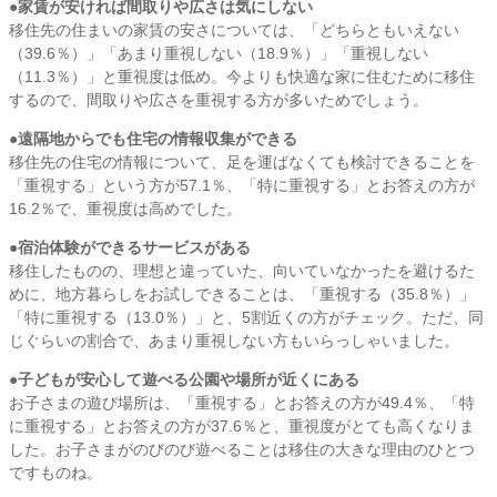
●家賃が安ければ間取りや広さは気にしない
移住先の住まいの家賃の安さについては、「どちらともいえない
（39.6％）」「あまり重視しない（18.9％）」「重視しない
（11.3％）」と重視度は低め。今よりも快適な家に住むために移住
するので、間取りや広さを重視する方が多いためでしょう。
●遠隔地からでも住宅の情報収集ができる
移住先の住宅の情報について、足を運ばなくても検討できることを
「重視する」という方が57.1％、「特に重視する」とお答えの方が
16.2％で、重視度は高めでした。
●宿泊体験ができるサービスがある
移住したものの、理想と違っていた、向いていなかったを避けるた
めに、地方暮らしをお試しできることは、「重視する（35.8％）」
「特に重視する（13.0％）」と、5割近くの方がチェック。ただ、同
じぐらいの割合で、あまり重視しない方もいらっしゃいました。
●子どもが安心して遊べる公園や場所が近くにある
お子さまの遊び場所は、「重視する」とお答えの方が49.4％、「特
に重視する」とお答えの方が37.6％と、重視度がとても高くなりま
した。お子さまがのびのび遊べることは移住の大きな理由のひとつ
ですものね。