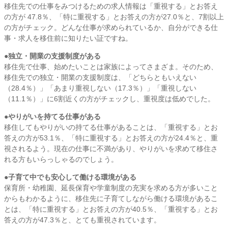
移住先での仕事をみつけるための求人情報は「重視する」とお答え
click to expand contents
の方が 47.8％、「特に重視する」とお答えの方が27.0％と、7割以上
の方がチェック。どんな仕事が求められているか、自分ができる仕
事・求人を移住前に知りたい証ですね。
●独立・開業の支援制度がある
移住先で仕事、始めたいことは家族によってさまざま。そのため、
移住先での独立・開業の支援制度は、「どちらともいえない
（28.4％）」「あまり重視しない（17.3％）」「重視しない
（11.1％）」に6割近くの方がチェックし、重視度は低めでした。
●やりがいを持てる仕事がある
移住してもやりがいの持てる仕事があることは、「重視する」とお
答えの方が53.1％、「特に重視する」とお答えの方が24.4％と、重
視されるよう。現在の仕事に不満があり、やりがいを求めて移住さ
れる方もいらっしゃるのでしょう。
●子育て中でも安心して働ける環境がある
保育所・幼稚園、延長保育や学童制度の充実を求める方が多いこと
からもわかるように、移住先に子育てしながら働ける環境があるこ
とは、「特に重視する」とお答えの方が40.5％、「重視する」とお
答えの方が47.3％と、とても重視されています。