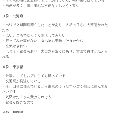
・子どもの頃に家族旅行でよく訪れていたから印象に残っている
・自然が多く、街に出れば不便なくちょうど良い
３位 北海道
・出張で２週間程滞在したことがあり、人柄の良さに大変惹かれた
ため
・広いところでゆっくり生活してみたい
・行ってみた事がない、食べ物も美味しそうだから
・空気がきれい
・ほどよく都会もあり、大自然も近くにあり、雪国で身体が鍛えら
れる
４位 東京都
・仕事にしてもお店にしても揃っている
・交通網が発達している
・今、田舎に住んでいるから東京のようなすっごく都会に住んでみ
たいです
・刺激がたくさん受けられそう
・都会が好きなので
４位 福岡県