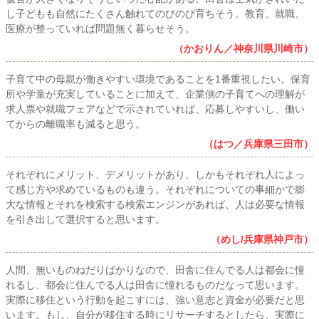
し子どもも自然にたくさん触れてのびのび育ちそう。教育、就職、
医療が整っていれば問題無く暮らせそう。
（かおりん／神奈川県川崎市）
子育て中の母親が働きやすい環境であることを1番重視したい。保育
所や学童が充実していることに加えて、企業側の子育てへの理解が
求人票や就職フェアなどで示されていれば、応募しやすいし、働い
てからの離職率も減ると思う。
（はつ／兵庫県三田市）
それぞれにメリット、デメリットがあり、しかもそれぞれ人によっ
て感じ方や求めているものも違う。それぞれについての事細かで膨
大な情報とそれを検索する検索エンジンがあれば、人は必要な情報
を引き出して選択すると思います。
（めし/兵庫県神戸市）
人間、無いものねだりばかりなので、田舎に住んでる人は都会に憧
れるし、都会に住んでる人は田舎に憧れるものだなって思います。
実際に移住という行動を起こすには、強い意志と資金が必要だと思
います。もし、自分が移住する時にリサーチするとしたら、実際に