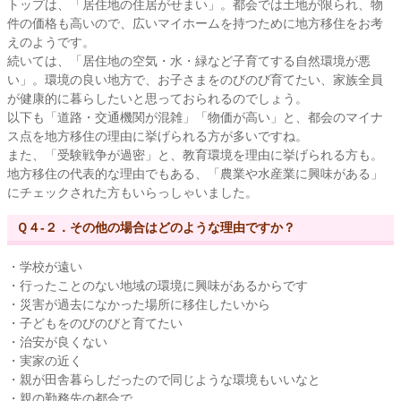
トップは、「居住地の住居がせまい」。都会では土地が限られ、物
件の価格も高いので、広いマイホームを持つために地方移住をお考
えのようです。
続いては、「居住地の空気・水・緑など子育てする自然環境が悪
い」。環境の良い地方で、お子さまをのびのび育てたい、家族全員
が健康的に暮らしたいと思っておられるのでしょう。
以下も「道路・交通機関が混雑」「物価が高い」と、都会のマイナ
ス点を地方移住の理由に挙げられる方が多いですね。
また、「受験戦争が過密」と、教育環境を理由に挙げられる方も。
地方移住の代表的な理由でもある、「農業や水産業に興味がある」
にチェックされた方もいらっしゃいました。
Ｑ４-２．その他の場合はどのような理由ですか？
・学校が遠い
・行ったことのない地域の環境に興味があるからです
・災害が過去になかった場所に移住したいから
・子どもをのびのびと育てたい
・治安が良くない
・実家の近く
・親が田舎暮らしだったので同じような環境もいいなと
・親の勤務先の都合で