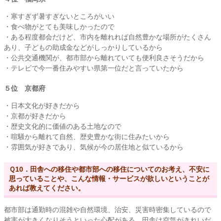
・寒すぎず暑すぎないところがいい
・食べ物がとても美味しかったので
・ある程度都会だけど、市内を離れれば自然豊かな場所がたくさん
あり、子どもの助成金などがしっかりしているから
・公共交通機関が、都市部から離れていても便利良さそうだから
・テレビで今一番住みやすい県第一位だと言っていたから
５位 京都府
・日本文化が好きだから
・京都が好きだから
・歴史文化的に価値のある土地なので
・喧騒から離れて自然、歴史豊かな街に住みたいから
・雰囲気が好きであり、気候が今の居住地と似ているから
Ｑ10．田舎への移住や都市部への移住についてのお考え、不安に
思っていることや、こんな情報・サービスが欲しいということが
あれば教えてください。
都市部は通勤時の混雑や自然環境、治安、災害時密集しているので
被害が大きくなりそうといった心配がある。田舎は空気がきれいだ