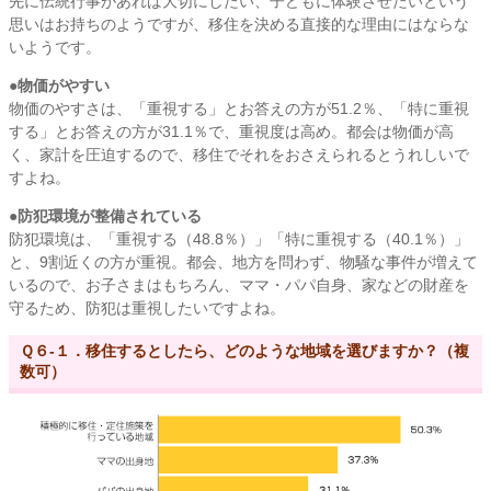
先に伝統行事があれば大切にしたい、子どもに体験させたいという
思いはお持ちのようですが、移住を決める直接的な理由にはならな
いようです。
●物価がやすい
物価のやすさは、「重視する」とお答えの方が51.2％、「特に重視
する」とお答えの方が31.1％で、重視度は高め。都会は物価が高
く、家計を圧迫するので、移住でそれをおさえられるとうれしいで
すよね。
●防犯環境が整備されている
防犯環境は、「重視する（48.8％）」「特に重視する（40.1％）」
と、9割近くの方が重視。都会、地方を問わず、物騒な事件が増えて
いるので、お子さまはもちろん、ママ・パパ自身、家などの財産を
守るため、防犯は重視したいですよね。
Ｑ６-１．移住するとしたら、どのような地域を選びますか？（複
数可）