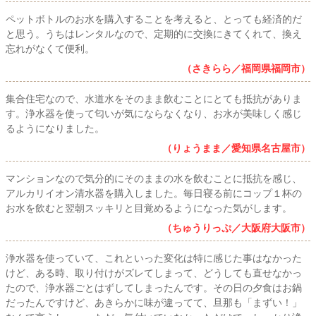
ペットボトルのお水を購入することを考えると、とっても経済的だ
と思う。うちはレンタルなので、定期的に交換にきてくれて、換え
忘れがなくて便利。
（さきらら／福岡県福岡市）
集合住宅なので、水道水をそのまま飲むことにとても抵抗がありま
す。浄水器を使って匂いが気にならなくなり、お水が美味しく感じ
るようになりました。
（りょうまま／愛知県名古屋市）
マンションなので気分的にそのままの水を飲むことに抵抗を感じ、
アルカリイオン清水器を購入しました。毎日寝る前にコップ１杯の
お水を飲むと翌朝スッキリと目覚めるようになった気がします。
（ちゅうりっぷ／大阪府大阪市）
浄水器を使っていて、これといった変化は特に感じた事はなかった
けど、ある時、取り付けがズレてしまって、どうしても直せなかっ
たので、浄水器ごとはずしてしまったんです。その日の夕食はお鍋
だったんですけど、あきらかに味が違ってて、旦那も「まずい！」