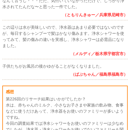
なんて言うし・・・ただ、気付いていなかっただけで、しっかり浄
水されてたんだな〜と思った一件でした。
（ともりんきゅー／兵庫県尼崎市）
この辺りは水が美味しいので、浄水器はあまり必要ではないのです
が、毎日するシャンプーで髪はかなり傷みます。浄水シャワーを使
ってみて、髪の傷みの違いを実感し、浄水シャワーは必需品になり
ました。
（メルディ／栃木県宇都宮市）
子供たちがお風呂の後かゆがることがなくなりました。
（ばぶちゃん／福島県福島市）
感想
第226回のリサーチ結果はいかがでしたか？
水は、赤ちゃんのミルク、小さなお子さまや家族の飲み物、食事
などに使うだけあって、浄水器をお使いのファミリーが多いよう
ですね。
今回の調査結果では浄水シャワーをお使いのファミリーは少なめ
でしたが、浄水器・浄水シャワーをお使いでないファミリーも関