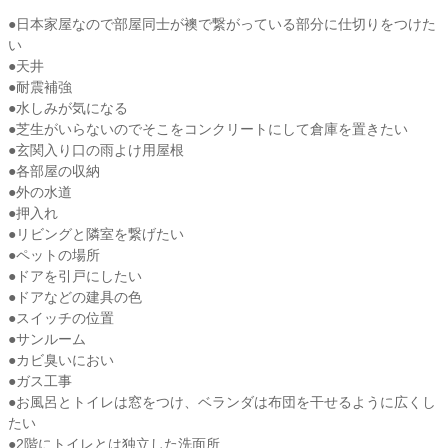
●日本家屋なので部屋同士が襖で繋がっている部分に仕切りをつけた
い
●天井
●耐震補強
●水しみが気になる
●芝生がいらないのでそこをコンクリートにして倉庫を置きたい
●玄関入り口の雨よけ用屋根
●各部屋の収納
●外の水道
●押入れ
●リビングと隣室を繋げたい
●ペットの場所
●ドアを引戸にしたい
●ドアなどの建具の色
●スイッチの位置
●サンルーム
●カビ臭いにおい
●ガス工事
●お風呂とトイレは窓をつけ、ベランダは布団を干せるように広くし
たい
●2階にトイレとは独立した洗面所