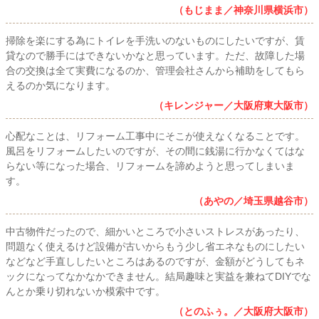
（もじまま／神奈川県横浜市）
掃除を楽にする為にトイレを手洗いのないものにしたいですが、賃
貸なので勝手にはできないかなと思っています。ただ、故障した場
合の交換は全て実費になるのか、管理会社さんから補助をしてもら
えるのか気になります。
（キレンジャー／大阪府東大阪市）
心配なことは、リフォーム工事中にそこが使えなくなることです。
風呂をリフォームしたいのですが、その間に銭湯に行かなくてはな
らない等になった場合、リフォームを諦めようと思ってしまいま
す。
（あやの／埼玉県越谷市）
中古物件だったので、細かいところで小さいストレスがあったり、
問題なく使えるけど設備が古いからもう少し省エネなものにしたい
などなど手直ししたいところはあるのですが、金額がどうしてもネ
ックになってなかなかできません。結局趣味と実益を兼ねてDIYでな
んとか乗り切れないか模索中です。
（とのふぅ。／大阪府大阪市）