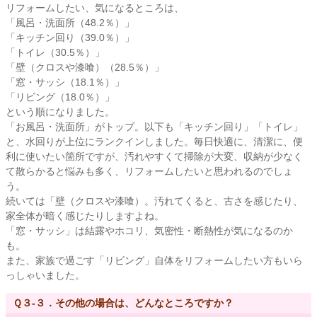
リフォームしたい、気になるところは、
「風呂・洗面所（48.2％）」
「キッチン回り（39.0％）」
「トイレ（30.5％）」
「壁（クロスや漆喰）（28.5％）」
「窓・サッシ（18.1％）」
「リビング（18.0％）」
という順になりました。
「お風呂・洗面所」がトップ。以下も「キッチン回り」「トイレ」
と、水回りが上位にランクインしました。毎日快適に、清潔に、便
利に使いたい箇所ですが、汚れやすくて掃除が大変、収納が少なく
て散らかると悩みも多く、リフォームしたいと思われるのでしょ
う。
続いては「壁（クロスや漆喰）。汚れてくると、古さを感じたり、
家全体が暗く感じたりしますよね。
「窓・サッシ」は結露やホコリ、気密性・断熱性が気になるのか
も。
また、家族で過ごす「リビング」自体をリフォームしたい方もいら
っしゃいました。
Ｑ３-３．その他の場合は、どんなところですか？