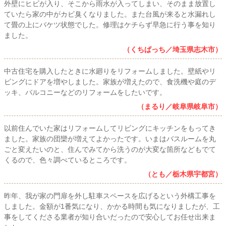
外壁にヒビが入り、そこから雨水が入ってしまい、そのまま放置し
ていたら家の中がカビ臭くなりました。また台風が来ると水漏れし
て畳の上にバケツ状態でした。修理はケチらず早急に行う事を知り
ました。
（くちぱっち／埼玉県志木市）
中古住宅を購入したときに水廻りをリフォームしました。壁紙やリ
ビングにドアを増やしました。家族が増えたので、食洗機や庭のデ
ッキ、バルコニーなどのリフォームをしたいです。
（まるり／岐阜県岐阜市）
以前住んでいた家はリフォームしてリビングにキッチンをもってき
ました。家族の団欒が増えてよかったです。いまはバスルームを丸
ごと変えたいのと、住んでみてから洗うのが大変な箇所などもでて
くるので、色々調べているところです。
（とも／栃木県宇都宮）
昨年、我が家の門扉を外し駐車スペースを広げるという外構工事を
しました。金額が1番気になり、かかる時間も気になりましたが、工
事をしてくださる業者が知り合いだったので安心してお任せ出来ま