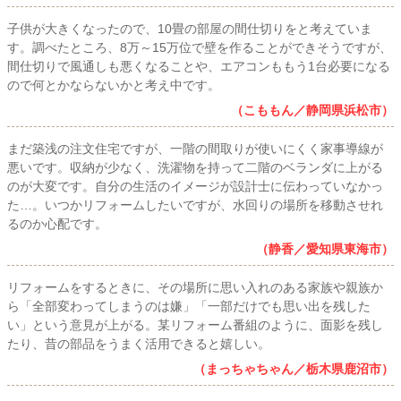
子供が大きくなったので、10畳の部屋の間仕切りをと考えていま
す。調べたところ、8万～15万位で壁を作ることができそうですが、
間仕切りで風通しも悪くなることや、エアコンももう1台必要になる
ので何とかならないかと考え中です。
（こももん／静岡県浜松市）
まだ築浅の注文住宅ですが、一階の間取りが使いにくく家事導線が
悪いです。収納が少なく、洗濯物を持って二階のベランダに上がる
のが大変です。自分の生活のイメージが設計士に伝わっていなかっ
た…。いつかリフォームしたいですが、水回りの場所を移動させれ
るのか心配です。
（静香／愛知県東海市）
リフォームをするときに、その場所に思い入れのある家族や親族か
ら「全部変わってしまうのは嫌」「一部だけでも思い出を残した
い」という意見が上がる。某リフォーム番組のように、面影を残し
たり、昔の部品をうまく活用できると嬉しい。
（まっちゃちゃん／栃木県鹿沼市）