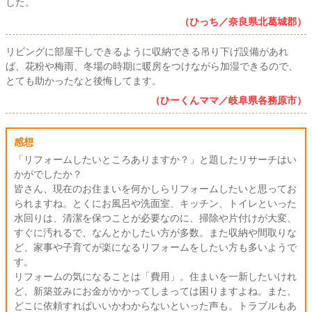
した。
（ひっち／奈良県北葛城郡）
リビングに部屋干しできるように収納できる吊り下げ設備があれ
ば、花粉や梅雨、冬場の時期に暖房をつけながら加湿できるので、
とても助かったなと後悔してます。
（ひーくんママ／岐阜県各務原市）
感想
「リフォームしたいところありますか？」と題したリサーチはい
かがでしたか？
皆さん、現在のお住まいを何かしらリフォームしたいと思ってお
られますね。とくにお風呂や洗面室、キッチン、トイレといった
水回りは、清潔を保つことが必要なのに、掃除や片付けが大変、
すぐに汚れるで、なんとかしたい方が多数。また収納や間取りな
ど、家事や子育てが楽になるリフォームをしたい方も多いようで
す。
リフォームの気になることは「費用」。住まいを一新したいけれ
ど、新築並みにお金がかかってしまっては困りますよね。また、
どこに依頼すればいいかわからないといった声も。トラブルもあ