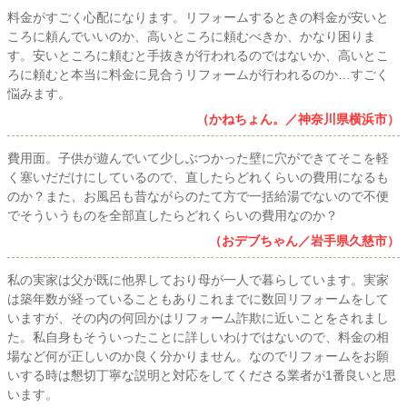
料金がすごく心配になります。リフォームするときの料金が安いと
ころに頼んでいいのか、高いところに頼むべきか、かなり困りま
す。安いところに頼むと手抜きが行われるのではないか、高いとこ
ろに頼むと本当に料金に見合うリフォームが行われるのか…すごく
悩みます。
（かねちょん。／神奈川県横浜市）
費用面。子供が遊んでいて少しぶつかった壁に穴ができてそこを軽
く塞いだだけにしているので、直したらどれくらいの費用になるも
のか？また、お風呂も昔ながらのたて方で一括給湯でないので不便
でそういうものを全部直したらどれくらいの費用なのか？
（おデブちゃん／岩手県久慈市）
私の実家は父が既に他界しており母が一人で暮らしています。実家
は築年数が経っていることもありこれまでに数回リフォームをして
いますが、その内の何回かはリフォーム詐欺に近いことをされまし
た。私自身もそういったことに詳しいわけではないので、料金の相
場など何が正しいのか良く分かりません。なのでリフォームをお願
いする時は懇切丁寧な説明と対応をしてくださる業者が1番良いと思
います。