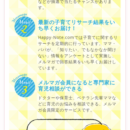
などが抽選で当たるチャンスがありま
す。
最新の子育てリサーチ結果を
い
ち早くお届け！
Happy-Note.comでは子育てに関するリ
サーチを定期的に行っています。ママ・
パパが、「知りたい、でもなかなか聞け
ない」情報をアンケートとして実施し、
メルマガで回答結果をいち早くお届けし
ています。
メルマガ会員になると
専門家に
育児相談ができる
ドクターや保育士、ベテラン先輩ママな
どに育児のお悩みを相談できる、メルマ
ガ会員限定のサービスです。