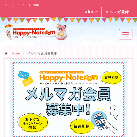
ハッピー・ノート.com
about
メルマガ登録
Toggl
navig
Home
メルマガ会員募集中！