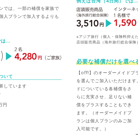
例えば台湾（4日間）では
ンでは、一部の補償を家族で
個人プランで加入するよりも
※アジア旅行（個人・保険料抑え
では…
店頭販売商品（海外旅行総合保険
必要な補償だけを選べ
【off!】のオーダーメイド
ついて
を選んでご加入いただけます
算しています
ドについている各補償をさ
。
らに充実させ、足りない補
万円
償をプラスすることもでき
ます。（オーダーメイドプ
ランは個人プランのみご加
入可能です。）