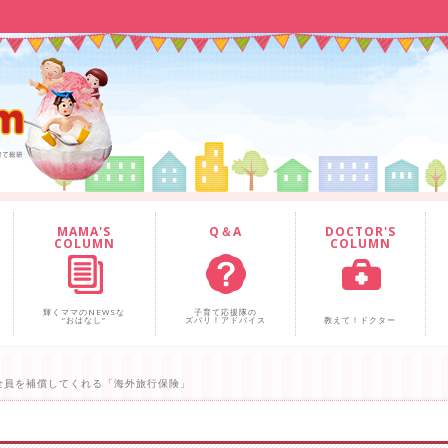
MAMA'S
Q＆A
DOCTOR'S
COLUMN
COLUMN
輝くママのNEWSな
子育て応援隊の
“おはなし”
ズバリ！アドバイス
教えて！ドクター
全員を補償してくれる「海外旅行保険」