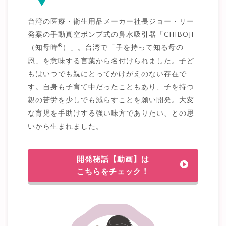
台湾の医療・衛生用品メーカー社長ジョー・リー
発案の手動真空ポンプ式の鼻水吸引器「CHIBOJI
®
（知母時
）」。台湾で「子を持って知る母の
恩」を意味する言葉から名付けられました。子ど
もはいつでも親にとってかけがえのない存在で
す。自身も子育て中だったこともあり、子を持つ
親の苦労を少しでも減らすことを願い開発。大変
な育児を手助けする強い味方でありたい、との思
いから生まれました。
開発秘話【動画】は
こちらをチェック！