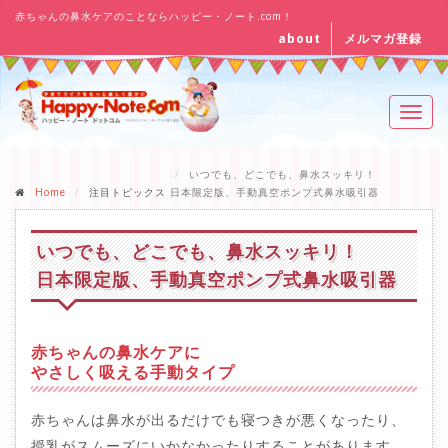
赤ちゃんの鼻水ケアのことならハッピー・ノート.com！
about
メルマガ登録
Toggl
navig
いつでも、どこでも、鼻水スッキリ！
Home
注目トピックス
日本限定版、手動真空ポンプ式鼻水吸引器
いつでも、どこでも、鼻水スッキリ！
日本限定版、手動真空ポンプ式鼻水吸引器
赤ちゃんの鼻水ケアに
やさしく吸える手動タイプ
赤ちゃんは鼻水が出るだけでも寝つきが悪くなったり、
授乳がスムーズにいかなかったりすることがあります。