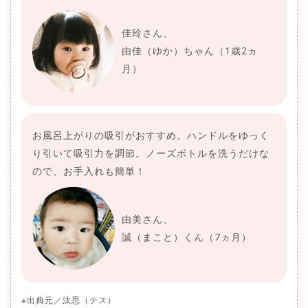
佳玲さん、
由佳（ゆか）ちゃん（1歳2ヵ
月）
お風呂上がりの吸引がおすすめ。ハンドルをゆっく
り引いて吸引力を調節。ノーズボトルを洗うだけな
ので、お手入れも簡単！
由美さん、
誠（まこと）くん（7ヵ月）
※出典元／汰思（テス）