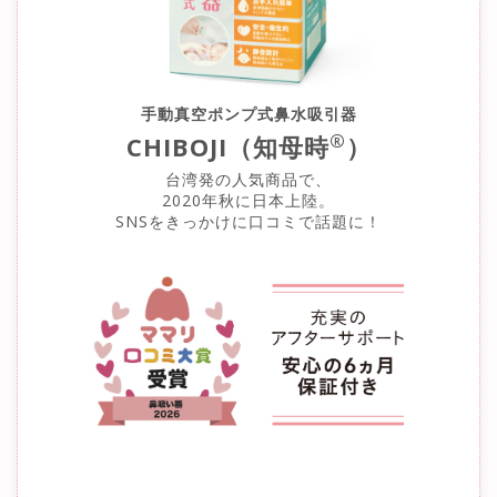
手動真空ポンプ式鼻水吸引器
®
CHIBOJI（知母時
）
台湾発の人気商品で、
2020年秋に日本上陸。
SNSをきっかけに口コミで話題に！