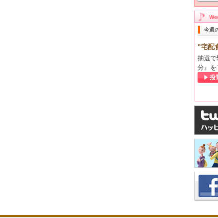
W
今週
"宅配
抽選で
分』を