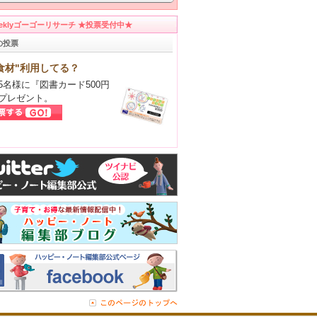
eeklyゴーゴーリサーチ ★投票受付中★
の投票
食材"利用してる？
5名様に『図書カード500円
プレゼント。