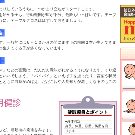
たりしているうちに、つかまり立ちがスタートします。
を始める子も。行動範囲が広がる分、危険もいっぱいです。テーブ
うに。テーブルクロスははずしておきましょう。
す。一般的には６～１０か月の間にまず下の前歯２本が生えてきま
つ生えてくる子が多くなっています。
マ」などの言葉は、だんだん意味がわかるようになります。くり返
といいでしょう。「バイバイ」といえば手を振ったり、言葉や状況
とともに自我がめばえ、だだこねや人見知りが激しくなるのもこの
●身体測定
身長、体重、頭囲、胸囲を測
など、運動面の発達をみます。
ります。