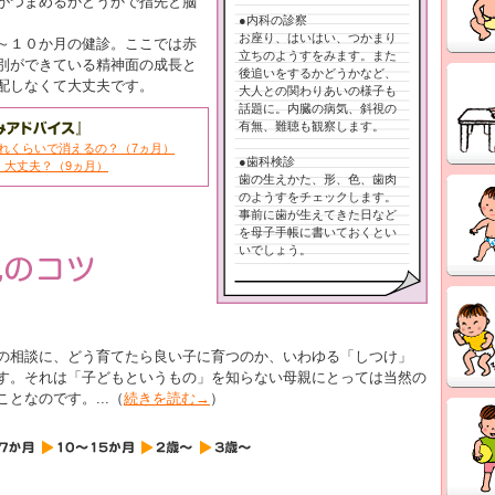
がつまめるかどうかで指先と脳
●内科の診察
お座り、はいはい、つかまり
～１０か月の健診。ここでは赤
立ちのようすをみます。また
別ができている精神面の成長と
後追いをするかどうかなど、
配しなくて大丈夫です。
大人との関わりあいの様子も
話題に。内臓の病気、斜視の
有無、難聴も観察します。
れくらいで消えるの？（7ヵ月）
●歯科検診
。大丈夫？（9ヵ月）
歯の生えかた、形、色、歯肉
のようすをチェックします。
事前に歯が生えてきた日など
を母子手帳に書いておくとい
いでしょう。
の相談に、どう育てたら良い子に育つのか、いわゆる「しつけ」
す。それは「子どもというもの」を知らない母親にとっては当然の
となのです。...（
続きを読む→
）