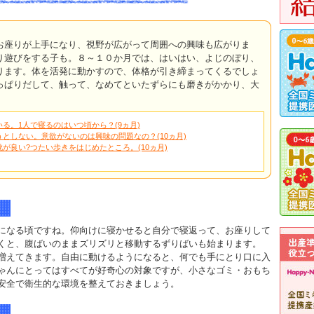
お座りが上手になり、視野が広がって周囲への興味も広がりま
り遊びをする子も。８～１０か月では、はいはい、よじのぼり、
ります。体を活発に動かすので、体格が引き締まってくるでしょ
っぱりだして、触って、なめてといたずらにも磨きがかかり、大
る。1人で寝るのはいつ頃から？(9ヵ月)
としない。意欲がないのは興味の問題なの？(10ヵ月)
が良い?つたい歩きをはじめたところ。(10ヵ月)
になる頃ですね。仰向けに寝かせると自分で寝返って、お座りして
くと、腹ばいのままズリズリと移動するずりばいも始まります。
増えてきます。自由に動けるようになると、何でも手にとり口に入
ゃんにとってはすべてが好奇心の対象ですが、小さなゴミ・おもち
安全で衛生的な環境を整えておきましょう。