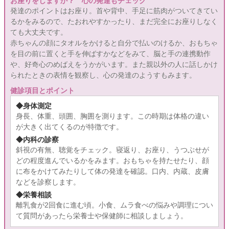
お座りをしますか？ 心の発達もチェック
発達のポイントはお座り。首や背中、手足に筋肉がついてきてい
るかをみるので、たおれやすかったり、まだ完全にお座りしなく
ても大丈夫です。
赤ちゃんの顔にタオルをかけると自分で払いのけるか、おもちゃ
を目の前に置くと手を伸ばすかなどをみて、脳と手の連携動作
や、好奇心のめばえをうかがいます。また親以外の人に話しかけ
られたときの表情を観察し、心の発達のようすもみます。
健診項目とポイント
◆身体測定
身長、体重、頭囲、胸囲を測ります。この時期は体格の違い
が大きく出てくるのが特徴です。
◆内科の診察
斜視の有無、聴覚をチェック。寝返り、お座り、うつぶせが
どの程度進んでいるかをみます。おもちゃを持たせたり、顔
に布をかけてみたりして体の発達を確認。口内、内蔵、皮膚
などを診察します。
◆栄養相談
離乳食が2回食に進む頃。小食、ムラ食べの悩みや調理につい
て質問があったら栄養士や保健師に相談しましょう。