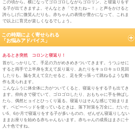
この頃から。横になってゴロゴロしながらゴロリン、と寝返りをす
る子が出てきますよ。そんなとき「できたね～！」と声をかけると
誇らしげに微笑んだりも。赤ちゃんの表情が豊かになって、これま
で以上に育児が楽しくなるでしょう。
この時期によく寄せられる
「お悩みアドバイス」
あるとき突然 コロンと寝返り！
首がしっかりして、手足の力がめきめきついてきます。うつぶせに
すると両手で上半身を支えて反り返り、あたりをキョロキョロ見回
したりも。脇を支えて立たせると、足を突っ張って跳ねるような動
作も見られます。
こんなふうに体全体に力がついてくると、寝返りをする子も出てき
ます。仰向きで寝ていて、ゴロゴロしたり、おもちゃに手を伸ばし
たら、偶然ヒョイとひっくり返る。寝返りはそんな感じで始まりま
す。ベビーベッドを使っているときは、落下対策を万全に。だいた
い5、6か月で寝返りをする子が多いものの、ぜんぜん寝返りしない
ままお座りを始める赤ちゃんもいます。赤ちゃんの成長はまさに十
人十色ですね。