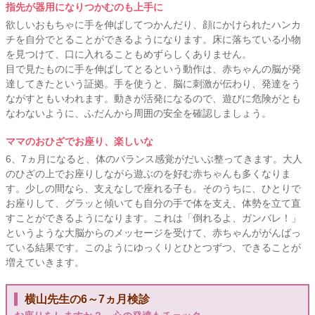
指先が器用になりつかむのも上手に
欲しいおもちゃに手を伸ばしてつかんだり、顔にかけられたハンカ
チを自分でとることができるようになります。床に落ちている小物
を見つけて、口に入れることもめずらしくありません。
目で見たものに手を伸ばしてとるという動作は、赤ちゃんの脳が発
達してきたという証拠。手を使うと、脳に刺激が伝わり、発達をう
ながすともいわれます。動きが活発になるので、遊びに危険がとも
なわないように、ふだんから周囲の安全を確認しましょう。
ママのおひざでお座り、楽しいな
6、7ヵ月になると、体のバランス感覚がだいぶ整ってきます。大人
のひざの上でお座りしながら遊ぶのを好む赤ちゃんも多くなりま
す。少しの間なら、支えなしで座れる子も。そのうちに、ひとりで
お座りして、グラッと傾いても自分の手で体を支え、体勢を立て直
すことができるようになります。これは「倒れるよ、ガンバレ！」
というような大脳からのメッセージを受けて、赤ちゃんががんばっ
ている結果です。このようにゆっくりとひとつずつ、できることが
増えていきます。
横山先生の6～7ヵ月検診