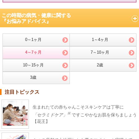
この時期の病気・健康に関する
『お悩みアドバイス』
0～1ヶ月
1～4ヶ月
4～7ヶ月
7～10ヶ月
10～15ヶ月
2歳
3歳
注目トピックス
生まれたての赤ちゃんこそスキンケアは丁寧に
※
「セラミドケア」
ですこやかなお肌を保ちましょう
【花王】