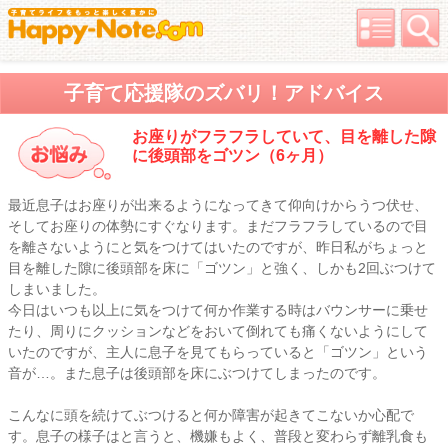
子育て応援隊のズバリ！アドバイス
お座りがフラフラしていて、目を離した隙
に後頭部をゴツン（6ヶ月）
最近息子はお座りが出来るようになってきて仰向けからうつ伏せ、
そしてお座りの体勢にすぐなります。まだフラフラしているので目
を離さないようにと気をつけてはいたのですが、昨日私がちょっと
目を離した隙に後頭部を床に「ゴツン」と強く、しかも2回ぶつけて
しまいました。
今日はいつも以上に気をつけて何か作業する時はバウンサーに乗せ
たり、周りにクッションなどをおいて倒れても痛くないようにして
いたのですが、主人に息子を見てもらっていると「ゴツン」という
音が…。また息子は後頭部を床にぶつけてしまったのです。
こんなに頭を続けてぶつけると何か障害が起きてこないか心配で
す。息子の様子はと言うと、機嫌もよく、普段と変わらず離乳食も