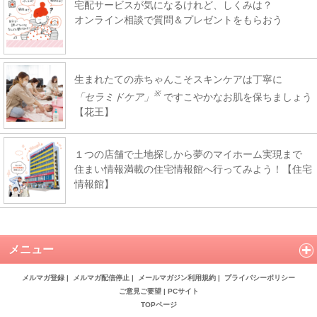
宅配サービスが気になるけれど、しくみは？
オンライン相談で質問＆プレゼントをもらおう
生まれたての赤ちゃんこそスキンケアは丁寧に
※
「セラミドケア」
ですこやかなお肌を保ちましょう
【花王】
１つの店舗で土地探しから夢のマイホーム実現まで
住まい情報満載の住宅情報館へ行ってみよう！【住宅
情報館】
メニュー
メルマガ登録
|
メルマガ配信停止
|
メールマガジン利用規約
|
プライバシーポリシー
ご意見ご要望
|
PCサイト
TOPページ