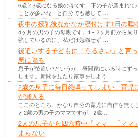
6歳と3歳になる娘の母です。下の子が産まれて
ことが多いな、と自分でも感じて …
夜中の授乳後なかなか寝付けず1日の睡眠
4ヶ月の男の子の母親です。1～2ヶ月前から周
強しているのに、私だけ勉強せず …
後追いする子どもに「うるさい」と言
悪に陥る
息子が後追い?というか、昼間家にいる時にず
します。新聞を見たり家事をしよう …
2歳の息子に毎日怒鳴ってしまい、育児
が滅入る
ここのところ、かなり自分の育児に自信を無く
と2歳の男の子のママですが、2歳 …
2人の息子から四六時中「ママ」「ママ
まらない