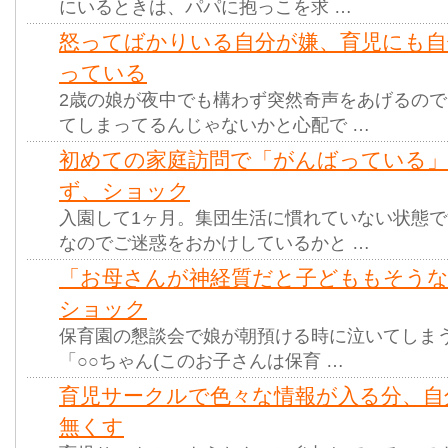
にいるときは、パパに抱っこを求 …
怒ってばかりいる自分が嫌、育児にも
っている
2歳の娘が夜中でも構わず突然奇声をあげるの
てしまってるんじゃないかと心配で …
初めての家庭訪問で「がんばっている
ず、ショック
入園して1ヶ月。集団生活に慣れていない状態
なのでご迷惑をおかけしているかと …
「お母さんが神経質だと子どももそう
ショック
保育園の懇談会で娘が朝預ける時に泣いてしま
「○○ちゃん(このお子さんは保育 …
育児サークルで色々な情報が入る分、自
無くす