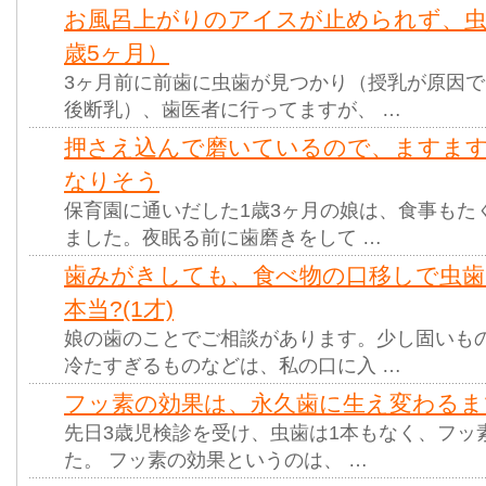
お風呂上がりのアイスが止められず、虫
歳5ヶ月）
3ヶ月前に前歯に虫歯が見つかり（授乳が原因
後断乳）、歯医者に行ってますが、 …
押さえ込んで磨いているので、ますま
なりそう
保育園に通いだした1歳3ヶ月の娘は、食事もた
ました。夜眠る前に歯磨きをして …
歯みがきしても、食べ物の口移しで虫
本当?(1才)
娘の歯のことでご相談があります。少し固いも
冷たすぎるものなどは、私の口に入 …
フッ素の効果は、永久歯に生え変わるまで
先日3歳児検診を受け、虫歯は1本もなく、フッ
た。 フッ素の効果というのは、 …