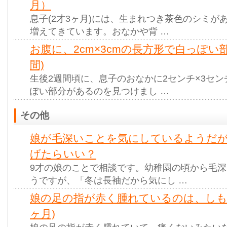
月）
息子(2才3ヶ月)には、生まれつき茶色のシミが
増えてきています。おなかや背 …
お腹に、2cm×3cmの長方形で白っぽい
間)
生後2週間頃に、息子のおなかに2センチ×3セ
ぽい部分があるのを見つけまし …
その他
娘が毛深いことを気にしているようだ
げたらいい？
9才の娘のことで相談です。幼稚園の頃から毛
うですが、「冬は長袖だから気にし …
娘の足の指が赤く腫れているのは、しもや
ヶ月)