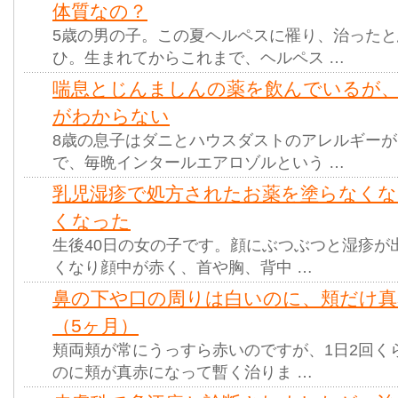
体質なの？
5歳の男の子。この夏ヘルペスに罹り、治った
ひ。生まれてからこれまで、ヘルペス …
喘息とじんましんの薬を飲んでいるが
がわからない
8歳の息子はダニとハウスダストのアレルギー
で、毎晩インタールエアロゾルという …
乳児湿疹で処方されたお薬を塗らなく
くなった
生後40日の女の子です。顔にぶつぶつと湿疹が
くなり顔中が赤く、首や胸、背中 …
鼻の下や口の周りは白いのに、頬だけ真
（5ヶ月）
頬両頬が常にうっすら赤いのですが、1日2回く
のに頬が真赤になって暫く治りま …