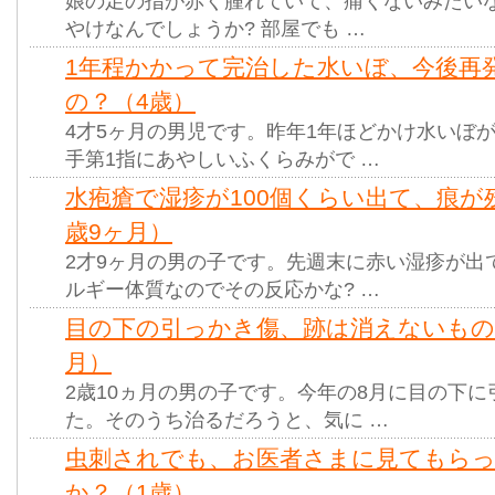
娘の足の指が赤く腫れていて、痛くないみたい
やけなんでしょうか? 部屋でも …
1年程かかって完治した水いぼ、今後再
の？（4歳）
4才5ヶ月の男児です。昨年1年ほどかけ水いぼ
手第1指にあやしいふくらみがで …
水疱瘡で湿疹が100個くらい出て、痕が
歳9ヶ月）
2才9ヶ月の男の子です。先週末に赤い湿疹が出
ルギー体質なのでその反応かな? …
目の下の引っかき傷、跡は消えないもの
月）
2歳10ヵ月の男の子です。今年の8月に目の下
た。そのうち治るだろうと、気に …
虫刺されでも、お医者さまに見てもら
か？（1歳）