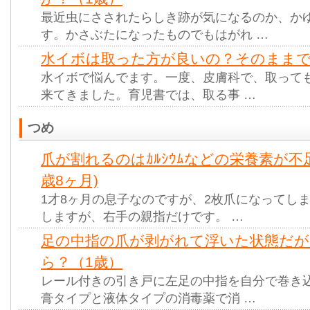
最近虫にさされたらしき跡が気になるのか、か
す。かさぶたになったものでもはがれ …
水イボは取った方が良いの？そのままで
水イボで悩んでます。一度、皮膚科で、取って
来てきました。育児書では、取る事 …
つめ
爪が割れるのはｶﾙｼｳﾑなどの栄養素が不
歳8ヶ月)
1才8ヶ月の息子なのですが、2枚爪になってし
しますが、右手の親指だけです。 …
足の中指の爪が剥がれて浮いた状態だ
ら？（1歳）
レール付きの引き戸に左足の中指を自分で巻き
膏タイプと液体タイプの消毒薬で消 …