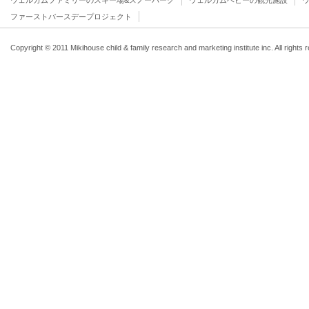
ウェルカムファミリーのスキー場&スノーパーク
ウェルカムベビーの観光施設
ファーストバースデープロジェクト
Copyright © 2011 Mikihouse child & family research and marketing institute inc. All rights 