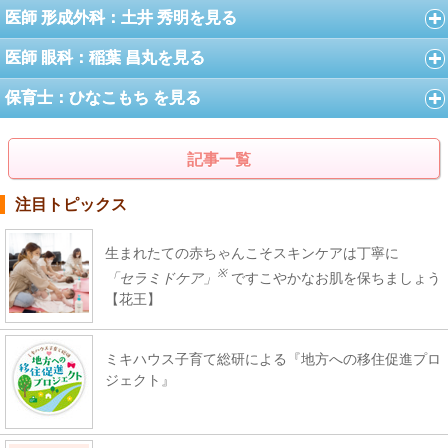
医師 形成外科：土井 秀明を見る
医師 眼科：稲葉 昌丸を見る
保育士：ひなこもち を見る
記事一覧
注目トピックス
生まれたての赤ちゃんこそスキンケアは丁寧に
※
「セラミドケア」
ですこやかなお肌を保ちましょう
【花王】
ミキハウス子育て総研による『地方への移住促進プロ
ジェクト』