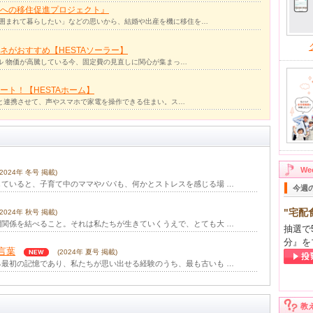
への移住促進プロジェクト』
囲まれて暮らしたい」などの思いから、結婚や出産を機に移住を…
ネがおすすめ【HESTAソーラー】
ル 物価が高騰している今、固定費の見直しに関心が集まっ…
ト！【HESTAホーム】
リと連携させて、声やスマホで家電を操作できる住まい。ス…
W
(2024年 冬号 掲載)
ていると、子育て中のママやパパも、何かとストレスを感じる場 …
今週
"宅配
(2024年 秋号 掲載)
関係を結べること。それは私たちが生きていくうえで、とても大 …
抽選で
分』を
言葉
(2024年 夏号 掲載)
最初の記憶であり、私たちが思い出せる経験のうち、最も古いも …
創造性
(2024年 春号 掲載)
遊ぶ「見立て遊び」。これは、幼児の代表的な遊びの１つですね …
教