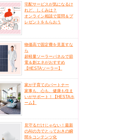
宅配サービスが気になるけ
れど、しくみは？
オンライン相談で質問＆プ
レゼントをもらおう
物価高で固定費を見直すな
ら
超軽量ソーラーパネルで節
電＆創エネがおすすめ
【HESTAソーラー】
家が子育てのパートナー
家事も、心も、健康も住ま
いがサポート！【HESTAホ
ーム】
見守るだけじゃない！最新
のAIの力でとっておきの瞬
間をコンテンツ化