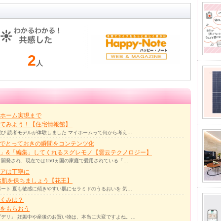
2
人
ホーム実現まで
ってみよう！【住宅情報館】
び 読者モデルが体験しました マイホームって何から考え…
力でとっておきの瞬間をコンテンツ化
」&「編集」してくれるスグレモノ【雲云テクノロジー】
て開発され、現在では150ヵ国の家庭で愛用されている「…
アは丁寧に
お肌を保ちましょう【花王】
ート 夏も敏感に傾きやすい肌にセラミドのうるおいを 気…
くみは？
をもらおう
デリ」 妊娠中や産後のお買い物は、本当に大変ですよね。…