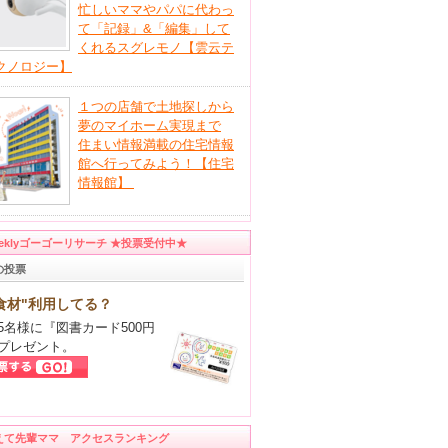
忙しいママやパパに代わっ
て「記録」&「編集」して
くれるスグレモノ【雲云テ
クノロジー】
１つの店舗で土地探しから
夢のマイホーム実現まで
住まい情報満載の住宅情報
館へ行ってみよう！【住宅
情報館】
eeklyゴーゴーリサーチ ★投票受付中★
の投票
食材"利用してる？
5名様に『図書カード500円
プレゼント。
えて先輩ママ アクセスランキング