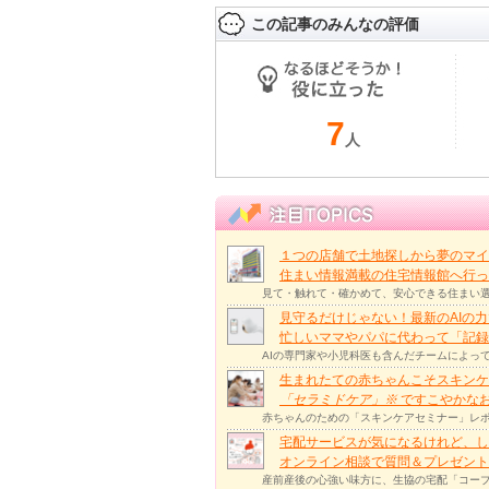
この記事のみんなの評価
7
人
１つの店舗で土地探しから夢のマイ
住まい情報満載の住宅情報館へ行
見て・触れて・確かめて、安心できる住まい選
見守るだけじゃない！最新のAIの
忙しいママやパパに代わって「記録
AIの専門家や小児科医も含んだチームによっ
生まれたての赤ちゃんこそスキンケ
「セラミドケア」
※
ですこやかな
赤ちゃんのための「スキンケアセミナー」レポ
宅配サービスが気になるけれど、し
オンライン相談で質問＆プレゼント
産前産後の心強い味方に、生協の宅配「コープ