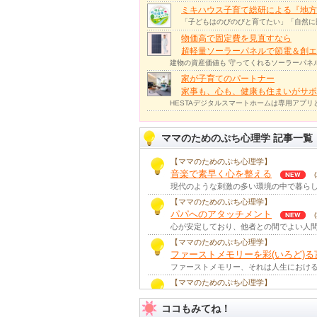
ミキハウス子育て総研による『地方
「子どもはのびのびと育てたい」「自然に
物価高で固定費を見直すなら
超軽量ソーラーパネルで節電＆創エ
建物の資産価値も 守ってくれるソーラーパネ
家が子育てのパートナー
家事も、心も、健康も住まいがサポー
HESTAデジタルスマートホームは専用アプ
ママのためのぷち心理学 記事一覧
【ママのためのぷち心理学】
音楽で素早く心を整える
現代のような刺激の多い環境の中で暮らし
【ママのためのぷち心理学】
パパへのアタッチメント
心が安定しており、他者との間でよい人間
【ママのためのぷち心理学】
ファーストメモリーを彩(いろど)る
ファーストメモリー、それは人生における
【ママのためのぷち心理学】
見立て遊びと創造性見立て遊びと
ココもみてね！
身の周りにあるものを別のものに見立てて