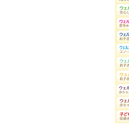
ッピーな毎日を過ごしてくれることは、ママとパパの心からの願 …
秋号 掲載)
なんだろう」 失敗を繰り返すたび、こんなふうに思うこ …
載)
らいまでに、ご機嫌な時にはクーイングと呼ばれる「あー」や「 …
中のリオちゃん、おもちゃ箱を床にひっくり返して …
(2020年 冬号 掲載)
るかどうか、ママとしては、とても気になるところです。ママの …
年 秋号 掲載)
、不安を感じるママたちは少なくないでしょう。不安が強すぎた …
るの？
(2020年 夏号 掲載)
ますが、大人が子どもにウソをつくことは珍しくありません。た …
2020年 春号 掲載)