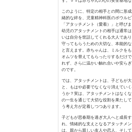
す。ママは赤ちゃんの心の安全基地な
このように、特定の相手との間に形成
緒的な絆を、児童精神科医のボウルビ
「アタッチメント（愛着）」と呼びま
幼児のアタッチメントの相手は通常は
いは自分を世話してくれる大人であり
守ってもらうための大切な、本能的な
と言えます。赤ちゃんは、ミルクをも
オムツを替えてもらったりするだけで
れず、さらに温かい触れ合いや安らぎ
のです。
では、アタッチメントは、子どもが大
と、もはや必要でなくなり消えていく
うか？実は、アタッチメントはなくな
の一生を通じて大切な役割を果たして
う考え方が定着しつつあります。
子どもが思春期を過ぎ大人へと成長す
れ、情緒的な支えとなるアタッチメン
は、親から親しい友人や恋人、そして