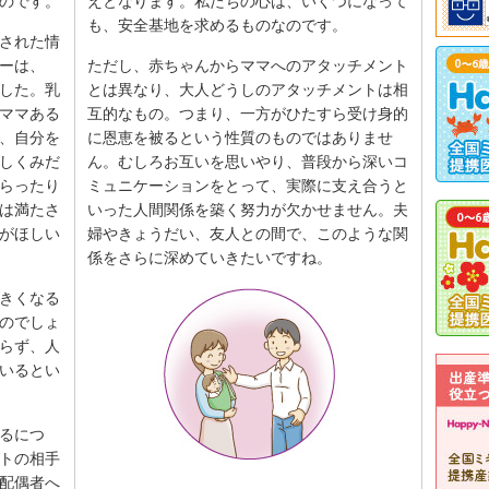
のです。
えとなります。私たちの心は、いくつになって
も、安全基地を求めるものなのです。
された情
ーは、
ただし、赤ちゃんからママへのアタッチメント
した。乳
とは異なり、大人どうしのアタッチメントは相
ママある
互的なもの。つまり、一方がひたすら受け身的
、自分を
に恩恵を被るという性質のものではありませ
しくみだ
ん。むしろお互いを思いやり、普段から深いコ
らったり
ミュニケーションをとって、実際に支え合うと
は満たさ
いった人間関係を築く努力が欠かせません。夫
がほしい
婦やきょうだい、友人との間で、このような関
係をさらに深めていきたいですね。
きくなる
のでしょ
らず、人
いるとい
るにつ
トの相手
配偶者へ