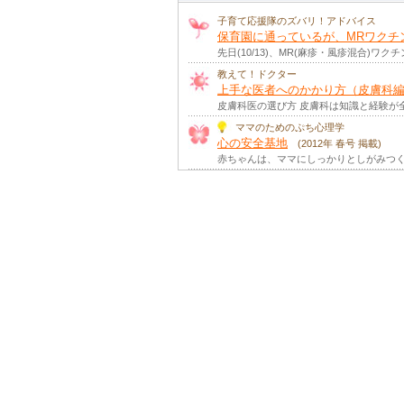
【ママのためのぷち心理学】
子育て応援隊のズバリ！アドバイス
ストレスを味方につけるとは
保育園に通っているが、MRワクチ
子育て中のママやパパは、育児、仕事、人
先日(10/13)、MR(麻疹・風疹混合)
【ママのためのぷち心理学】
笑顔が笑顔を呼ぶのはなぜ？
教えて！ドクター
上手な医者へのかかり方（皮膚科
ママやパパが微笑むと、子どもたちも微笑
皮膚科医の選び方 皮膚科は知識と経験が全
【ママのためのぷち心理学】
ほめ合う家族の漏れ聞きコミュニ
ママのためのぷち心理学
子どもたちは、ほめられることが大好き。
心の安全基地
(2012年 春号 掲載)
赤ちゃんは、ママにしっかりとしがみつく
【ママのためのぷち心理学】
家事で健康になる秘訣とは
家事は、日々の生活に欠かせないもの。そ
【ママのためのぷち心理学】
希望の力
(2022年 冬号 掲載)
生きていくうえで、「もうダメかも…」と
【ママのためのぷち心理学】
子どもどうしのコミュニケーショ
小さい子どもたちは、同じ年頃のお友だち
【ママのためのぷち心理学】
子どもの偏食どうすればいい？
(
離乳食を無事に卒業してホッとしたのもつ
【ママのためのぷち心理学】
大人が学ぶということ
(2022年 春号
最近よく見かけるのは、「人生100年」と