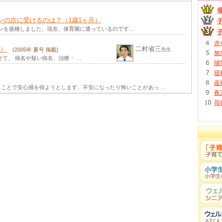
(2023年 冬号 掲載)
ンの次に受けるのは？（1歳1ヶ月）
間関係などで、けっこうストレスがたまっているはず。 「スト …
ワクチンを接種しました。現在、保育園に通っているのです…
(2023年 秋号 掲載)
赤
二村省三
編）
んでくれる…それは多くの人が経験していることではないでしょ …
(2005年 夏号 掲載)
先生
無
て。 病名や疑い病名、治療・ …
哺
ケーション
(2023年 夏号 掲載)
寝
もちろん私たち大人もそうです。ほめられると「もっとがんばろ …
産
ことで安心感を得ようとします。不安になったり怖いことがあっ …
夜
(2023年 春号 掲載)
苺
の大切さはわかっていても、繰り返しの作業に、時にはうんざり …
弱気になったり自信を失ったりすることは、けっこう多いもので …
ン
(2022年 秋号 掲載)
に興味津々。まだうまくおしゃべりできない１歳児でさえ、よく …
2022年 夏号 掲載)
かの間、幼児食が始まって少し経つと、ママたちの新たな悩みが …
 掲載)
いう言葉。少し前までは、「人生80年」だったのに、それが …