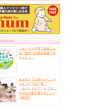
目トピックス
ミキハウス子育て総研によ
る『地方への移住促進プロ
ジェクト』
生まれたての赤ちゃんこそ
スキンケアは丁寧に
「セラミドケア」
※
ですこ
やかなお肌を保ちましょう
【花王】