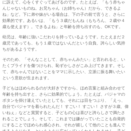
に訴えて、心をくすぐってあげるのです。たとえば、「もう赤ちゃ
んじゃないものね。お兄ちゃん（お姉ちゃん）だから、できるよ
ね」など。下に弟や妹がいる場合は、下の子の前で言うと、さらに
効果的です。あるいは、「もう３歳だもんね（もちろん、２歳や４
歳も使えます）。できるよね」と年齢を持ち出すのも、OKです。
幼児は、年齢に強いこだわりを持っているようです。たとえまだ２
歳児であっても、もう１歳ではないんだという自負、誇らしい気持
ちがあるようです。
そのため、「そんなことして、赤ちゃんみたい」と言われると、い
たくプライドを傷つけられ、恥ずかしさがこみ上げてきます。そし
て、赤ちゃんではないことをママに示したい、立派に振る舞いたい
という意欲が生まれます。
子どもはほめられるのが大好きですから、ほめ言葉と組み合わせて
年齢を持ち出すと、さらに効果的でしょう。たとえば、パジャマの
ボタンを掛け違えていたとしても、それには目をつぶり、「えっ、
自分でパジャマを着られたんだ！ すごい！ すごい！ さすが３歳、偉
いねぇ」などと賞賛すると、子どもの心は喜びと誇らしさで満たさ
れることでしょう。そして、これまでは嫌がっていたことも自発的
にすることでほめられ感心され、それが嬉しくて他のことも進んで
するようになる、というように広がっていくかもしれません。子ど