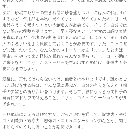
す。
次に、砂場でゼリーの空き容器に砂を盛りつけ、ごはんの代わりに
するなど、代用品を本物に見立てます。「見立て」のためには、代
用品をうまく考えつくという創造力が必要です。そして、自分では
ない誰かの役割を演じます。「早く寝なさい」とママの口調や表情
を真似るなど、他者の役割を演じるためには、日頃から、まわりの
人のふるまいをよく観察しておくことが必要です。また、ごっこ遊
びには、たいてい、なんらかのストーリーがあります。たとえば、
宇宙からやって来た怪獣が暴れてみんなを困らせ、ヒーローが助け
に来るなど。こうしたストーリーを生み出すためには、想像力も必
要になるでしょう。
最後に、忘れてはならないのは、他者とのやりとりです。誰かとご
っこ遊びをする時は、どんな風に遊ぶか、自分の考えを伝えたり相
手の要望との折り合いをつけます。そして、役になりきって相手の
発言にアドリブで答えること、つまり、コミュニケーション力が要
求されます。
一見単純に見える遊びですが、ごっこ遊びを通して、記憶力・演技
力・創造力・観察力・想像力・コミュニケーション力などが、知ら
ず知らずのうちに育つことが期待できます。