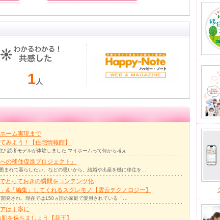
1
人
ホーム実現まで
ってみよう！【住宅情報館】
び 読者モデルが体験しました マイホームって何から考え…
への移住促進プロジェクト』
囲まれて暮らしたい」などの思いから、結婚や出産を機に移住を…
力でとっておきの瞬間をコンテンツ化
」&「編集」してくれるスグレモノ【雲云テクノロジー】
て開発され、現在では150ヵ国の家庭で愛用されている「…
アは丁寧に
お肌を保ちましょう【花王】