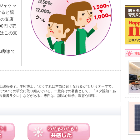
、ジャケッ
すると親
別の支店
00円で売
はこの支
3割まで
注
士課程修了。学術博士。“どうすれば本当に賢くなれるか”というテーマで、
についての研究に取り組んでいる。一般向けの著書として、『メタ認知：あ
公新書ラクレ）などがある。専門は、認知心理学、教育心理学。