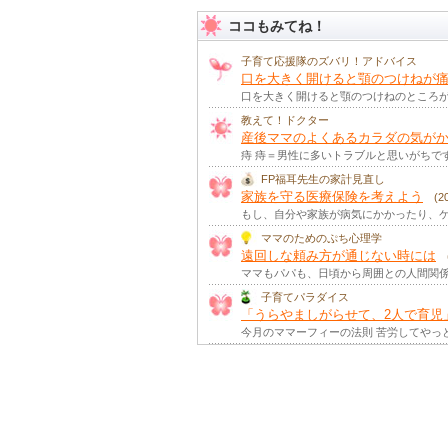
見立て遊びと創造性見立て遊びと
ココもみてね！
身の周りにあるものを別のものに見立てて
【ママのためのぷち心理学】
子育て応援隊のズバリ！アドバイス
ストレスを味方につけるとは
口を大きく開けると顎のつけねが痛
子育て中のママやパパは、育児、仕事、人
口を大きく開けると顎のつけねのところ
【ママのためのぷち心理学】
笑顔が笑顔を呼ぶのはなぜ？
教えて！ドクター
産後ママのよくあるカラダの気が
ママやパパが微笑むと、子どもたちも微笑
痔 痔＝男性に多いトラブルと思いがちで
【ママのためのぷち心理学】
ほめ合う家族の漏れ聞きコミュニ
FP福耳先生の家計見直し
子どもたちは、ほめられることが大好き。
家族を守る医療保険を考えよう
(
もし、自分や家族が病気にかかったり、ケ
【ママのためのぷち心理学】
家事で健康になる秘訣とは
ママのためのぷち心理学
家事は、日々の生活に欠かせないもの。そ
遠回しな頼み方が通じない時には
ママもパパも、日頃から周囲との人間関係
【ママのためのぷち心理学】
希望の力
(2022年 冬号 掲載)
子育てパラダイス
生きていくうえで、「もうダメかも…」と
「うらやましがらせて、2人で育児
【ママのためのぷち心理学】
今月のママーフィーの法則 苦労してやっ
子どもどうしのコミュニケーショ
小さい子どもたちは、同じ年頃のお友だち
【ママのためのぷち心理学】
子どもの偏食どうすればいい？
(
離乳食を無事に卒業してホッとしたのもつ
【ママのためのぷち心理学】