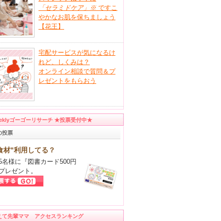
「セラミドケア」
※
ですこ
やかなお肌を保ちましょう
【花王】
宅配サービスが気になるけ
れど、しくみは？
オンライン相談で質問＆プ
レゼントをもらおう
eeklyゴーゴーリサーチ ★投票受付中★
の投票
食材"利用してる？
5名様に『図書カード500円
プレゼント。
えて先輩ママ アクセスランキング