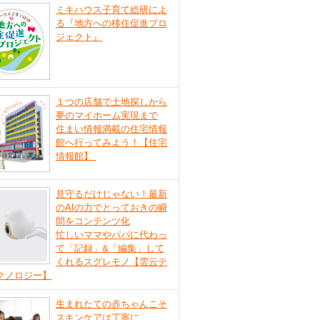
ミキハウス子育て総研によ
る『地方への移住促進プロ
ジェクト』
１つの店舗で土地探しから
夢のマイホーム実現まで
住まい情報満載の住宅情報
館へ行ってみよう！【住宅
情報館】
見守るだけじゃない！最新
のAIの力でとっておきの瞬
間をコンテンツ化
忙しいママやパパに代わっ
て「記録」&「編集」して
くれるスグレモノ【雲云テ
クノロジー】
生まれたての赤ちゃんこそ
スキンケアは丁寧に