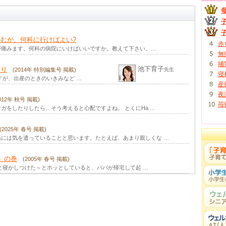
創造性
(2024年 春号 掲載)
遊ぶ「見立て遊び」。これは、幼児の代表的な遊びの１つですね …
(2023年 冬号 掲載)
むが、何科に行けばよい?
間関係などで、けっこうストレスがたまっているはず。 「スト …
赤
が痛みます。何科の病院にいけばいいですか。教えて下さい。…
無
(2023年 秋号 掲載)
哺
池下育子
かり
んでくれる…それは多くの人が経験していることではないでしょ …
(2014年 特別編集号 掲載)
先生
寝
すが、出産のときのいきみなど …
産
ケーション
(2023年 夏号 掲載)
夜
もちろん私たち大人もそうです。ほめられると「もっとがんばろ …
2012年 秋号 掲載)
苺
ガをしたりしたら…そう考えると心配ですよね。 とくにHa …
(2023年 春号 掲載)
の大切さはわかっていても、繰り返しの作業に、時にはうんざり …
(2025年 春号 掲載)
には気を遣っていることと思います。たとえば、あまり親しくな …
弱気になったり自信を失ったりすることは、けっこう多いもので …
」の巻
(2005年 春号 掲載)
と寝かしつけた～とホッとしていると、パパが帰宅して起 …
ン
(2022年 秋号 掲載)
に興味津々。まだうまくおしゃべりできない１歳児でさえ、よく …
2022年 夏号 掲載)
かの間、幼児食が始まって少し経つと、ママたちの新たな悩みが …