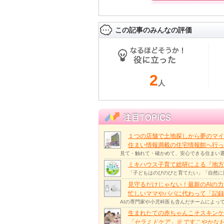
この記事のみんなの評価
2
人
１つの店舗で土地探しから夢のマイ
住まい情報満載の住宅情報館へ行
見て・触れて・確かめて、安心できる住まい選
ミキハウス子育て総研による『地方
「子どもはのびのびと育てたい」「自然に
見守るだけじゃない！最新のAIの
忙しいママやパパに代わって「記録
AIの専門家や小児科医も含んだチームによっ
生まれたての赤ちゃんこそスキンケ
「セラミドケア」
※
ですこやかな