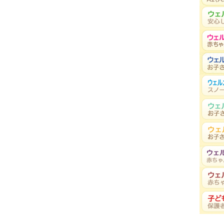
 掲載)
いう言葉。少し前までは、「人生80年」だったのに、それが …
ッピーな毎日を過ごしてくれることは、ママとパパの心からの願 …
秋号 掲載)
なんだろう」 失敗を繰り返すたび、こんなふうに思うこ …
載)
らいまでに、ご機嫌な時にはクーイングと呼ばれる「あー」や「 …
中のリオちゃん、おもちゃ箱を床にひっくり返して …
(2020年 冬号 掲載)
るかどうか、ママとしては、とても気になるところです。ママの …
年 秋号 掲載)
、不安を感じるママたちは少なくないでしょう。不安が強すぎた …
るの？
(2020年 夏号 掲載)
ますが、大人が子どもにウソをつくことは珍しくありません。た …