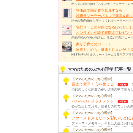
赤ちゃんのための「スキンケアセミナー」レポ
物価高で固定費を見直すなら
超軽量ソーラーパネルで節電＆創エ
建物の資産価値も 守ってくれるソーラーパネ
宅配サービスが気になるけれど、し
オンライン相談で質問＆プレゼント
産前産後の心強い味方に、生協の宅配「コープ
家が子育てのパートナー
家事も、心も、健康も住まいがサポー
HESTAデジタルスマートホームは専用アプ
ママのためのぷち心理学 記事一覧
【ママのためのぷち心理学】
音楽で素早く心を整える
現代のような刺激の多い環境の中で暮らし
【ママのためのぷち心理学】
パパへのアタッチメント
心が安定しており、他者との間でよい人間
【ママのためのぷち心理学】
ファーストメモリーを彩(いろど)る
ファーストメモリー、それは人生における
【ママのためのぷち心理学】