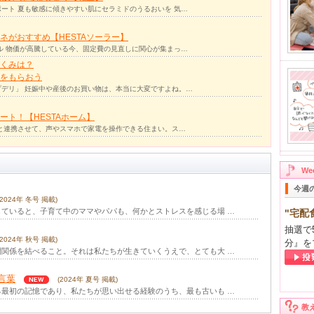
ート 夏も敏感に傾きやすい肌にセラミドのうるおいを 気…
ネがおすすめ【HESTAソーラー】
ル 物価が高騰している今、固定費の見直しに関心が集まっ…
くみは？
をもらおう
デリ」 妊娠中や産後のお買い物は、本当に大変ですよね。…
ト！【HESTAホーム】
リと連携させて、声やスマホで家電を操作できる住まい。ス…
W
今週
(2024年 冬号 掲載)
ていると、子育て中のママやパパも、何かとストレスを感じる場 …
"宅配
抽選で
(2024年 秋号 掲載)
分』を
関係を結べること。それは私たちが生きていくうえで、とても大 …
言葉
(2024年 夏号 掲載)
最初の記憶であり、私たちが思い出せる経験のうち、最も古いも …
教