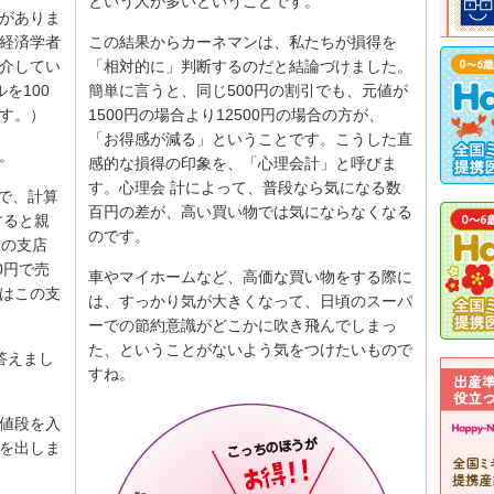
という人が多いということです。
がありま
経済学者
この結果からカーネマンは、私たちが損得を
介してい
「相対的に」判断するのだと結論づけました。
を100
簡単に言うと、同じ500円の割引でも、元値が
す。）
1500円の場合より12500円の場合の方が、
「お得感が減る」ということです。こうした直
。
感的な損得の印象を、「心理会計」と呼びま
す。心理会 計によって、普段なら気になる数
円で、計算
百円の差が、高い買い物では気にならなくなる
すると親
のです。
別の支店
0円で売
車やマイホームなど、高価な買い物をする際に
はこの支
は、すっかり気が大きくなって、日頃のスーパ
ーでの節約意識がどこかに吹き飛んでしまっ
た、ということがないよう気をつけたいもので
答えまし
すね。
値段を入
を出しま