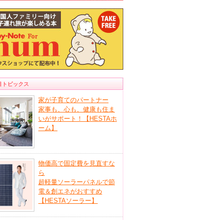
目トピックス
家が子育てのパートナー
家事も、心も、健康も住ま
いがサポート！【HESTAホ
ーム】
物価高で固定費を見直すな
ら
超軽量ソーラーパネルで節
電＆創エネがおすすめ
【HESTAソーラー】