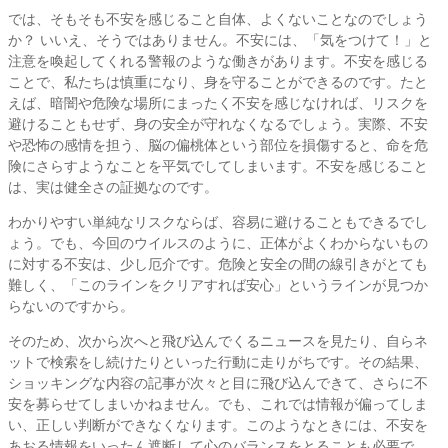
では、そもそも不安を感じること自体、よくないことなのでしょう
か？ いいえ、そうではありません。不安には、「気をつけて！」と
注意を喚起してくれる警報のような働きがあります。不安を感じる
ことで、私たちは慎重になり、身を守ることができるのです。たと
えば、暗闇や危険な場所にまったく不安を感じなければ、リスクを
避けることもせず、身の安全が守れなくなるでしょう。実際、不安
や恐怖の感情を担う、脳の偏桃体という部位を損傷すると、命を危
険にさらすようなことを平気でしてしまいます。不安を感じること
は、実は健全さの証拠なのです。
わかりやすい単純なリスクならば、容易に避けることもできるでし
ょう。でも、今回のウイルスのように、正体がよくわからないもの
に対する不安は、少し厄介です。危険と安全の間の線引きがとても
難しく、「このラインをクリアすれば安心」というラインが見つか
らないのですから。
そのため、次から次へと飛び込んでくるニュースを見たり、自らネ
ットで検索をし続けたりといった行動に走りがちです。その結果、
ショッキングな内容の記事が次々と目に飛び込んできて、さらに不
安を募らせてしまいかねません。でも、これでは情報が偏ってしま
い、正しい判断ができなくなります。このようなときには、不安を
あおる情報をいったん遮断して心のバランスをとることも必要で