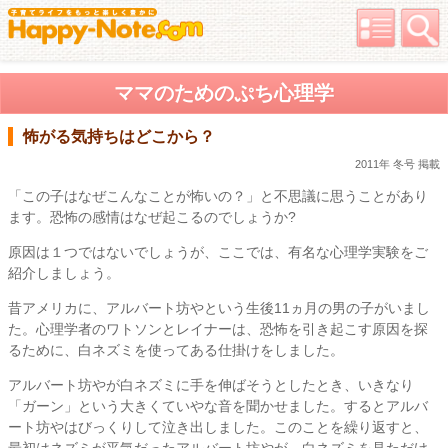
ママのためのぷち心理学
怖がる気持ちはどこから？
2011年 冬号 掲載
「この子はなぜこんなことが怖いの？」と不思議に思うことがあり
ます。恐怖の感情はなぜ起こるのでしょうか?
原因は１つではないでしょうが、ここでは、有名な心理学実験をご
紹介しましょう。
昔アメリカに、アルバート坊やという生後11ヵ月の男の子がいまし
た。心理学者のワトソンとレイナーは、恐怖を引き起こす原因を探
るために、白ネズミを使ってある仕掛けをしました。
アルバート坊やが白ネズミに手を伸ばそうとしたとき、いきなり
「ガーン」という大きくていやな音を聞かせました。するとアルバ
ート坊やはびっくりして泣き出しました。このことを繰り返すと、
最初はネズミが平気だったアルバート坊やが、白ネズミを見ただけ