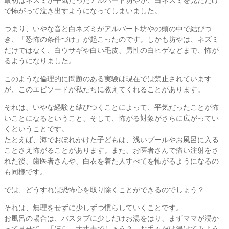
で怖がって泣き出すようになってしまいました。
つまり、いやな音と白ネズミがアルバート坊やの頭の中で結びつ
き、「恐怖の条件づけ」が起こったのです。しかも坊やは、ネズミ
だけではなく、白ウサギや白い毛皮、男性の白ヒゲなどまで、怖が
るようになりました。
このような倫理的に問題のある実験は現在では禁止されています
が、このエピソードが私たちに教えてくれることがあります。
それは、いやな経験と結びつくことによって、平気だったことが怖
いことになるということ、そして、怖がる対象がさらに広がってい
くということです。
たとえば、海でおぼれかけた子どもは、浅いプールやお風呂に入る
ことさえ怖がることがあります。また、お医者さんで痛い注射をさ
れた後、歯医者さんや、白衣を着た人すべてを怖がるようになるの
も同様です。
では、どうすれば恐怖心を取り除くことができるのでしょう？
それは、無理をせずに少しずつ慣らしていくことです。
お風呂の場合は、バスタブに少しだけお湯をはり、まずママが浸か
って見せて、「ほら、大丈夫でしょう？ お手々だけ浸けてみよう