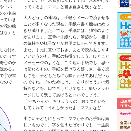
。そのう
「いいこで おるすばんしててね おみやげか
や「パ
ってくるよ ママ」と書き置きを残すなど。
のの名前
大人どうしの連絡は、手軽なメールで済ませる
っていき
ことが多くなった現在、手紙を書く機会はめっ
お花の絵
きり減りました。でも、手紙には、独特のよさ
はな」と
があります。直筆の手紙なら、筆跡から、相手
の気持ちや様子などが鮮明に伝わってきます。
しなけれ
また、手元に置いておき、あとで読み返しやす
いたりす
いというのも、手紙の特徴でしょう。ひとこと
奇心のか
メッセージのような、ごく短い手紙でも、思い
読める」
は伝わるもの。手紙を受け取る嬉しさ、書く楽
で字が書
しさを、子どもたちにも味わわせてあげたいも
なので
のですね。そのためには、「ありがとう」の気
持ちなどを、口で言うだけでなく、短いメッセ
ージにして残してあげるといいでしょう。
「○○ちゃんが おりょうりの おてつだいを
してくれて うれしかったよ ママ」など。
小さい子どもにとって、ママからのお手紙は嬉
しいものです。字を覚えたばかりでも、一生懸