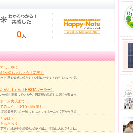
0
人
アは丁寧に
お肌を保ちましょう【花王】
ート 夏も敏感に傾きやすい肌にセラミドのうるおいを 気…
ネがおすすめ【HESTAソーラー】
ル 物価が高騰している今、固定費の見直しに関心が集まっ…
ホーム実現まで
ってみよう！【住宅情報館】
び 読者モデルが体験しました マイホームって何から考え…
くみは？
をもらおう
デリ」 妊娠中や産後のお買い物は、本当に大変ですよね。…