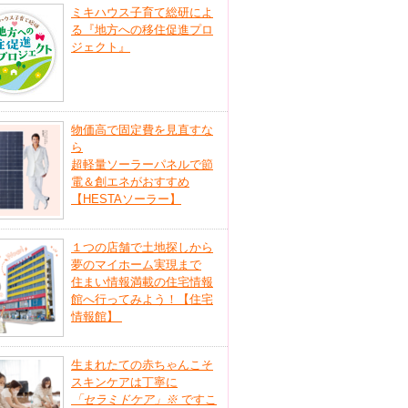
ミキハウス子育て総研によ
る『地方への移住促進プロ
ジェクト』
物価高で固定費を見直すな
ら
超軽量ソーラーパネルで節
電＆創エネがおすすめ
【HESTAソーラー】
１つの店舗で土地探しから
夢のマイホーム実現まで
住まい情報満載の住宅情報
館へ行ってみよう！【住宅
情報館】
生まれたての赤ちゃんこそ
スキンケアは丁寧に
「セラミドケア」
※
ですこ