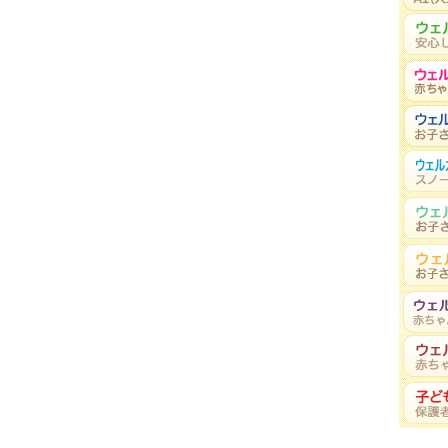
ッピーな毎日を過ごしてくれることは、ママとパパの心からの願 …
秋号 掲載)
なんだろう」 失敗を繰り返すたび、こんなふうに思うこ …
載)
らいまでに、ご機嫌な時にはクーイングと呼ばれる「あー」や「 …
中のリオちゃん、おもちゃ箱を床にひっくり返して …
(2020年 冬号 掲載)
るかどうか、ママとしては、とても気になるところです。ママの …
年 秋号 掲載)
、不安を感じるママたちは少なくないでしょう。不安が強すぎた …
るの？
(2020年 夏号 掲載)
ますが、大人が子どもにウソをつくことは珍しくありません。た …
2020年 春号 掲載)
いは、楽しみである一方、気を遣うことも多いのではないでしょ …