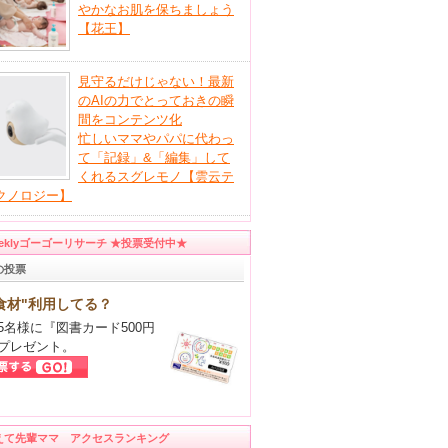
やかなお肌を保ちましょう
【花王】
見守るだけじゃない！最新
のAIの力でとっておきの瞬
間をコンテンツ化
忙しいママやパパに代わっ
て「記録」&「編集」して
くれるスグレモノ【雲云テ
クノロジー】
eeklyゴーゴーリサーチ ★投票受付中★
の投票
食材"利用してる？
5名様に『図書カード500円
プレゼント。
えて先輩ママ アクセスランキング