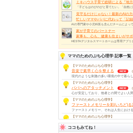
ミキハウス子育て総研による『地方
「子どもはのびのびと育てたい」「自然に
見守るだけじゃない！最新のAIの
忙しいママやパパに代わって「記録
AIの専門家や小児科医も含んだチームによっ
家が子育てのパートナー
家事も、心も、健康も住まいがサポー
HESTAデジタルスマートホームは専用アプ
ママのためのぷち心理学 記事一覧
【ママのためのぷち心理学】
音楽で素早く心を整える
現代のような刺激の多い環境の中で暮らし
【ママのためのぷち心理学】
パパへのアタッチメント
心が安定しており、他者との間でよい人間
【ママのためのぷち心理学】
ファーストメモリーを彩(いろど)る
ファーストメモリー、それは人生における
【ママのためのぷち心理学】
見立て遊びと創造性見立て遊びと
ココもみてね！
身の周りにあるものを別のものに見立てて