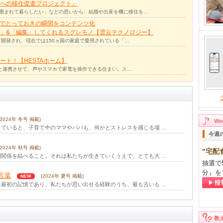
への移住促進プロジェクト』
囲まれて暮らしたい」などの思いから、結婚や出産を機に移住を…
力でとっておきの瞬間をコンテンツ化
」&「編集」してくれるスグレモノ【雲云テクノロジー】
て開発され、現在では150ヵ国の家庭で愛用されている「…
ト！【HESTAホーム】
リと連携させて、声やスマホで家電を操作できる住まい。ス…
(2024年 冬号 掲載)
W
ていると、子育て中のママやパパも、何かとストレスを感じる場 …
今週
(2024年 秋号 掲載)
"宅配
関係を結べること。それは私たちが生きていくうえで、とても大 …
抽選で
分』を
言葉
(2024年 夏号 掲載)
最初の記憶であり、私たちが思い出せる経験のうち、最も古いも …
創造性
(2024年 春号 掲載)
遊ぶ「見立て遊び」。これは、幼児の代表的な遊びの１つですね …
教