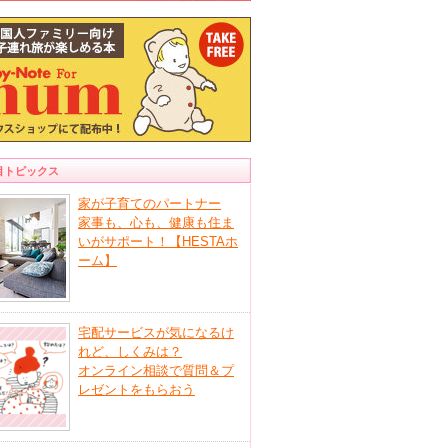
目トピックス
家が子育てのパートナー
家事も、心も、健康も住ま
いがサポート！【HESTAホ
ーム】
宅配サービスが気になるけ
れど、しくみは？
オンライン相談で質問＆プ
レゼントをもらおう