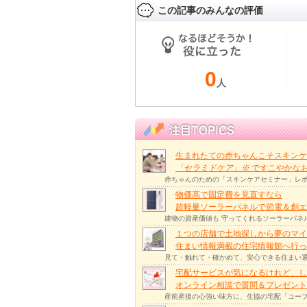
この記事のみんなの評価
0
人
生まれたての赤ちゃんこそスキンケ
「セラミドケア」
※
ですこやかな
赤ちゃんのための「スキンケアセミナー」レポ
物価高で固定費を見直すなら
超軽量ソーラーパネルで節電＆創エ
建物の資産価値も 守ってくれるソーラーパネ
１つの店舗で土地探しから夢のマイ
住まい情報満載の住宅情報館へ行
見て・触れて・確かめて、安心できる住まい選
宅配サービスが気になるけれど、し
オンライン相談で質問＆プレゼント
産前産後の心強い味方に、生協の宅配「コープ