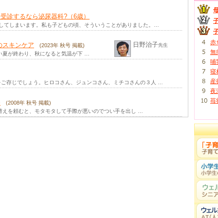
(2023年 冬号 掲載)
受診するなら泌尿器科?（6歳）
間関係などで、けっこうストレスがたまっているはず。 「スト …
らしてしまいます。私も子どもの頃、そういうことがありました。…
(2023年 秋号 掲載)
赤
日野治子
のスキンケア
んでくれる…それは多くの人が経験していることではないでしょ …
(2023年 秋号 掲載)
先生
無
い夏が終わり、秋になると気温が下 …
哺
ケーション
(2023年 夏号 掲載)
寝
もちろん私たち大人もそうです。ほめられると「もっとがんばろ …
産
ご存じでしょう。ヒロコさん、ジュンコさん、ミチコさんの３人 …
夜
(2023年 春号 掲載)
苺
の大切さはわかっていても、繰り返しの作業に、時にはうんざり …
巻
(2008年 秋号 掲載)
替えを頼むと、モタモタして手際が悪いのでつい手を出し …
弱気になったり自信を失ったりすることは、けっこう多いもので …
ン
(2022年 秋号 掲載)
に興味津々。まだうまくおしゃべりできない１歳児でさえ、よく …
2022年 夏号 掲載)
かの間、幼児食が始まって少し経つと、ママたちの新たな悩みが …
 掲載)
いう言葉。少し前までは、「人生80年」だったのに、それが …