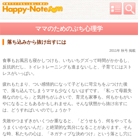
ママのためのぷち心理学
落ち込みから抜け出すには
2011年 秋号 掲載
食事もお風呂も寝かしつけも、いちいちグズって時間がかかるし、
反抗的だし、トイレトレーニングも進まないしと、子育てにはスト
レスがいっぱい。
疲れもたまり、つい感情的になって子どもに苛立ちをぶつけた後
で、落ち込んでしまうママも少なくないはずです。「私って母親失
格なのかしら」と気持ちがふさいで、育児も家事も、何もかもがい
やになることもあるかもしれません。そんな状態から抜け出すに
は、どうすればいいのでしょうか？
失敗やつまずきがいくつか重なると、「どうせもう、何をやっても
うまくいかないんだ」と絶望的な気分になることがあります。そん
な時、私たちの心は、「ネガティブな決めつけ」という落とし穴に