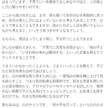
はまっています。子育てに一生懸命でまじめなママほど、この落と
し穴に陥りやすいのです。
ここから抜け出すには、まず、落ち着いて自分の心を客観的に見つ
め、自分が落とし穴にはまっていないかと考えてみることです。ひ
とりで考えることもできますが、誰かにやさしく話を聞いてもらい
ながら考えると、いっそう気づきやすくなるでしょう。
もちろん、煮詰まってしまう前に、手を打つこともできます。
少し心が疲れてきたら、「子育てに完璧を目指さない」「他の子と
比べない」「いずれ時が来れば解決する」といった言葉を唱えてリ
ラックスすることです。
うまくいかなかったことよりも、うまくいったことを数えて、子ど
もと自分自身をほめてあげましょう。
また、心の余裕を取り戻すためには、一度悩みの種を棚に上げて気
を紛らすこと、つまり気分転換も効果的です。好きな音楽を聴いた
りお花を眺めたり、アロマセラピーやマッサージを試したり、無理
のない範囲で子どもを預けてショッピングしたり、お友達とお茶す
るだけでも、大きな気分転換になるはずです。
落ち込みは、心のサインです。「何か手を打って」という心のささ