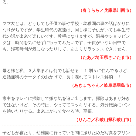
る。
（春うらら／兵庫県川西市）
ママ友とは、どうしても子供の事や学校・幼稚園の事の話ばかりに
なりがちですが、学生時代の友達は、同じ様に子供がいても学生時
代の話が出来て楽しいです。希望になりますが、温泉やショッピン
グは、時間を気にせずに行ってみたいです。子供がいない日中で
も、帰宅時間が気になったりして、あまりリラックスできません。
（たあ／埼玉県さいたま市）
母と妹と私、３人集まれば何でも話せる！！ 別々に住んでるけど、
通話無料のケータイのおかげで、長く喋れてストレス解消！！
（あきょちゃん／岐阜県羽島市）
家中をキレイに掃除して嫌な気を追い出します。掃除はあまり好き
ではないけど、その時は、やっててスッキリする。気分転換にパン
を焼いたりする。出来上がって食べる時、至福。
（りんご／和歌山県和歌山市）
子どもが寝たり、幼稚園に行っている間に撮りためた写真をプリン