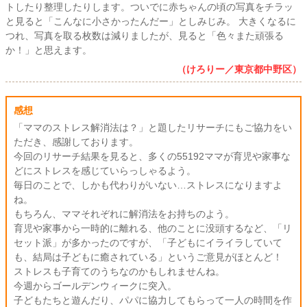
トしたり整理したりします。ついでに赤ちゃんの頃の写真をチラッ
と見ると「こんなに小さかったんだー」としみじみ。 大きくなるに
つれ、写真を取る枚数は減りましたが、見ると「色々また頑張る
か！」と思えます。
（けろりー／東京都中野区）
感想
「ママのストレス解消法は？」と題したリサーチにもご協力をい
ただき、感謝しております。
今回のリサーチ結果を見ると、多くの55192ママが育児や家事な
どにストレスを感じていらっしゃるよう。
毎日のことで、しかも代わりがいない…ストレスになりますよ
ね。
もちろん、ママそれぞれに解消法をお持ちのよう。
育児や家事から一時的に離れる、他のことに没頭するなど、「リ
セット派」が多かったのですが、「子どもにイライラしていて
も、結局は子どもに癒されている」というご意見がほとんど！
ストレスも子育てのうちなのかもしれませんね。
今週からゴールデンウィークに突入。
子どもたちと遊んだり、パパに協力してもらって一人の時間を作