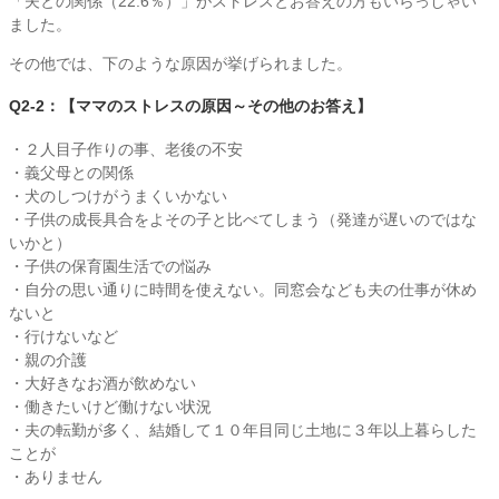
「夫との関係（22.6％）」がストレスとお答えの方もいらっしゃい
ました。
その他では、下のような原因が挙げられました。
Q2-2：【ママのストレスの原因～その他のお答え】
・２人目子作りの事、老後の不安
・義父母との関係
・犬のしつけがうまくいかない
・子供の成長具合をよその子と比べてしまう（発達が遅いのではな
いかと）
・子供の保育園生活での悩み
・自分の思い通りに時間を使えない。同窓会なども夫の仕事が休め
ないと
・行けないなど
・親の介護
・大好きなお酒が飲めない
・働きたいけど働けない状況
・夫の転勤が多く、結婚して１０年目同じ土地に３年以上暮らした
ことが
・ありません