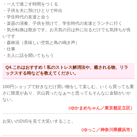
・一人で過ごす時間をつくる
・子供を夫に預けひとりで外出
・学生時代の友達と会う
・楽器の演奏、子供を預けて、学生時代の友達とランチに行く
・気分転換は散歩です。お天気の日は外に出るだけでも気持ちが良
いです
・森林浴（美味しい空気と鳥の鳴き声）
・仕事
・主人に話を聞いてもらう
Q4.これはおすすめ！私のストレス解消法や、癒される物、リラ
ックスする時などを教えてください。
100円ショップで好きなだけ買い物をして楽しむ。いくら買っても重
さに限度があり、沢山買ったなぁ〜と思ってもそんなに金額がいか
ない。
（ゆかまめちゃん／東京都足立区）
お笑いのDVDを見て大笑いすること。
（ゆっこ／神奈川県横浜市）