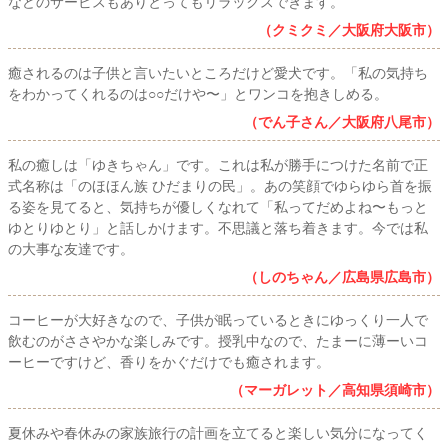
などのサービスもありとってもリラックスできます。
（クミクミ／大阪府大阪市）
癒されるのは子供と言いたいところだけど愛犬です。「私の気持ち
をわかってくれるのは○○だけや〜」とワンコを抱きしめる。
（でん子さん／大阪府八尾市）
私の癒しは「ゆきちゃん」です。これは私が勝手につけた名前で正
式名称は「のほほん族 ひだまりの民」。あの笑顔でゆらゆら首を振
る姿を見てると、気持ちが優しくなれて「私ってだめよね〜もっと
ゆとりゆとり」と話しかけます。不思議と落ち着きます。今では私
の大事な友達です。
（しのちゃん／広島県広島市）
コーヒーが大好きなので、子供が眠っているときにゆっくり一人で
飲むのがささやかな楽しみです。授乳中なので、たまーに薄ーいコ
ーヒーですけど、香りをかぐだけでも癒されます。
（マーガレット／高知県須崎市）
夏休みや春休みの家族旅行の計画を立てると楽しい気分になってく