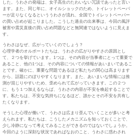
した。うわさの発端は、女子高生のたわいない冗談であったと言い
ます。また、同じ年に、オイルショックのため、トイレットペーパ
ーが足りなくなるといううわさが流れ、全国でトイレットペーパー
の買い占めが起こりました。こうした過去の出来事は、今回の風評
被害や震災直後の買い占め問題などと無関連ではないように見えま
す。
うわさはなぜ、広がっていくのでしょう？
心理学者のオルポートたちは、うわさの広がりやすさの原因とし
て、２つを挙げています。1つは、その内容が当事者にとって重要で
あること、他の1つは、その内容についての情報があいまいであるこ
とです。確かに、重要な問題であるほど私たちの関心は高まります
から、話題にのぼりやすくなります。また、あいまいな情報には推
測が混じりやすいため、歪められて広がっていきます。この２つ
に、もう１つ加えるならば、うわさの内容が不安を喚起することで
す。私たちは、不安な気持ちになるほど、誰かとその不安を共有し
たくなります。
そうした心理が働いて、うわさは広まり歪んでいくことが多いと考
えられます。私たちは、こうしたメカニズムを知っておくことで、
少し冷静になって考えてみることができるのではないでしょうか。
今回のように深刻な状況であればなおのこと、うわさに惑わされ