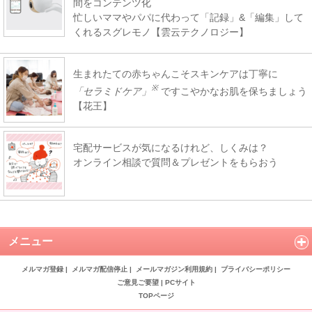
間をコンテンツ化
忙しいママやパパに代わって「記録」&「編集」して
くれるスグレモノ【雲云テクノロジー】
生まれたての赤ちゃんこそスキンケアは丁寧に
※
「セラミドケア」
ですこやかなお肌を保ちましょう
【花王】
宅配サービスが気になるけれど、しくみは？
オンライン相談で質問＆プレゼントをもらおう
メニュー
メルマガ登録
|
メルマガ配信停止
|
メールマガジン利用規約
|
プライバシーポリシー
ご意見ご要望
|
PCサイト
TOPページ