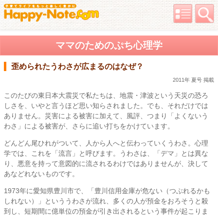
ママのためのぷち心理学
歪められたうわさが広まるのはなぜ？
2011年 夏号 掲載
このたびの東日本大震災で私たちは、地震・津波という天災の恐ろ
しさを、いやと言うほど思い知らされました。でも、それだけでは
ありません。災害による被害に加えて、風評、つまり「よくないう
わさ」による被害が、さらに追い打ちをかけています。
どんどん尾ひれがついて、人から人へと伝わっていくうわさ。心理
学では、これを「流言」と呼びます。うわさは、「デマ」とは異な
り、悪意を持って意図的に流されるわけではありませんが、決して
あなどれないものです。
1973年に愛知県豊川市で、「豊川信用金庫が危ない（つぶれるかも
しれない）」といううわさが流れ、多くの人が預金をおろそうと殺
到し、短期間に億単位の預金が引き出されるという事件が起こりま