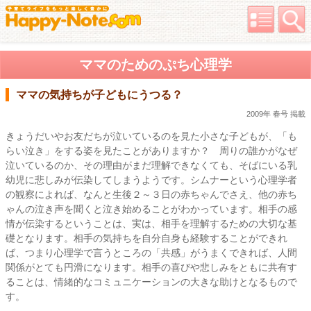
ママのためのぷち心理学
ママの気持ちが子どもにうつる？
2009年 春号 掲載
きょうだいやお友だちが泣いているのを見た小さな子どもが、「も
らい泣き」をする姿を見たことがありますか？ 周りの誰かがなぜ
泣いているのか、その理由がまだ理解できなくても、そばにいる乳
幼児に悲しみが伝染してしまうようです。シムナーという心理学者
の観察によれば、なんと生後２～３日の赤ちゃんでさえ、他の赤ち
ゃんの泣き声を聞くと泣き始めることがわかっています。相手の感
情が伝染するということは、実は、相手を理解するための大切な基
礎となります。相手の気持ちを自分自身も経験することができれ
ば、つまり心理学で言うところの「共感」がうまくできれば、人間
関係がとても円滑になります。相手の喜びや悲しみをともに共有す
ることは、情緒的なコミュニケーションの大きな助けとなるもので
す。