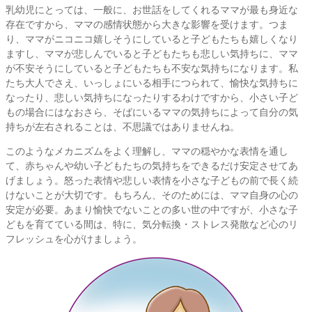
乳幼児にとっては、一般に、お世話をしてくれるママが最も身近な
存在ですから、ママの感情状態から大きな影響を受けます。つま
り、ママがニコニコ嬉しそうにしていると子どもたちも嬉しくなり
ますし、ママが悲しんでいると子どもたちも悲しい気持ちに、ママ
が不安そうにしていると子どもたちも不安な気持ちになります。私
たち大人でさえ、いっしょにいる相手につられて、愉快な気持ちに
なったり、悲しい気持ちになったりするわけですから、小さい子ど
もの場合にはなおさら、そばにいるママの気持ちによって自分の気
持ちが左右されることは、不思議ではありませんね。
このようなメカニズムをよく理解し、ママの穏やかな表情を通し
て、赤ちゃんや幼い子どもたちの気持ちをできるだけ安定させてあ
げましょう。怒った表情や悲しい表情を小さな子どもの前で長く続
けないことが大切です。もちろん、そのためには、ママ自身の心の
安定が必要。あまり愉快でないことの多い世の中ですが、小さな子
どもを育てている間は、特に、気分転換・ストレス発散など心のリ
フレッシュを心がけましょう。