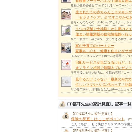
超軽量ソーラーパネルで節電＆創エ
建物の資産価値も 守ってくれるソーラーパネ
生まれたての赤ちゃんこそスキンケ
「セラミドケア」
※
ですこやかな
赤ちゃんのための「スキンケアセミナー」レポ
１つの店舗で土地探しから夢のマイ
住まい情報満載の住宅情報館へ行
見て・触れて・確かめて、安心できる住まい選
家が子育てのパートナー
家事も、心も、健康も住まいがサポー
HESTAデジタルスマートホームは専用アプ
宅配サービスが気になるけれど、し
オンライン相談で質問＆プレゼント
産前産後の心強い味方に、生協の宅配「コープ
見守るだけじゃない！最新のAIの
忙しいママやパパに代わって「記録
AIの専門家や小児科医も含んだチームによっ
FP福耳先生の家計見直し 記事一覧
【FP福耳先生の家計見直し】
保険の見直しはここがポイント
(
こんにちは！ もう街はクリスマスの準備
【FP福耳先生の家計見直し】