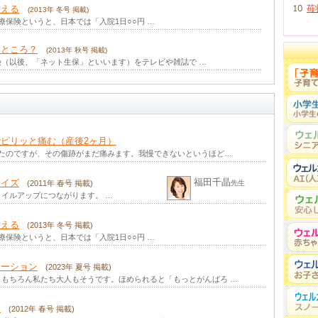
考える
苺
(2013年 冬号 掲載)
療保険というと、日本では「入院1日○○円 …
なところ？
(2013年 秋号 掲載)
（以後、「ネット生保」といいます）をテレビや雑誌で …
2013年 夏号 掲載)
お子さまが産まれると、生活環境やリズムが変わって …
もの保険」を考える
(2013年 春号 掲載)
ピリッと痛む（産後2ヶ月）
お子さまの保険にもさまざまな種類があります。まずは、「 …
したのですが、その傷跡がまだ痛みます。我慢できないというほど…
」を考える
(2013年 春号 掲載)
福田千晶
サイズ
に考える「教育資金の準備法」のもっともポピュラーなもの …
(2011年 春号 掲載)
先生
イルアップにつながります。 …
せんか？
(2012年 冬号 掲載)
したか？年末が近づくと「今年もこんなことがあったなぁ」と …
考える
(2013年 冬号 掲載)
療保険というと、日本では「入院1日○○円 …
2012年 秋号 掲載)
ガをしたりしたら…そう考えると心配ですよね。 とくにHa …
ケーション
(2023年 夏号 掲載)
もちろん私たち大人もそうです。ほめられると「もっとがんばろ …
かかるお金ともらえるお金
(2012年 夏号 掲載)
『老後』 」といわれるように、お子さまを育てるのはお金がか …
巻
(2012年 春号 掲載)