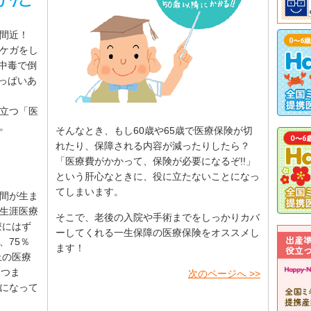
間近！
ケガをし
中毒で倒
っぱいあ
立つ「医
。
そんなとき、もし60歳や65歳で医療保険が切
れたり、保障される内容が減ったりしたら？
「医療費がかかって、保険が必要になるぞ!!」
という肝心なときに、役に立たないことになっ
てしまいます。
間が生ま
生涯医療
そこで、老後の入院や手術までをしっかりカバ
療にはず
ーしてくれる一生保障の医療保険をオススメし
、75％
ます！
上の医療
。つま
次のページへ >>
になって