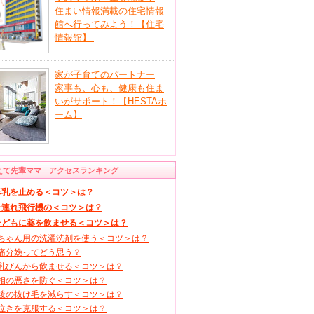
住まい情報満載の住宅情報
館へ行ってみよう！【住宅
情報館】
家が子育てのパートナー
家事も、心も、健康も住ま
いがサポート！【HESTAホ
ーム】
えて先輩ママ アクセスランキング
母乳を止める＜コツ＞は？
子連れ飛行機の＜コツ＞は？
子どもに薬を飲ませる＜コツ＞は？
ちゃん用の洗濯洗剤を使う＜コツ＞は？
痛分娩ってどう思う？
乳びんから飲ませる＜コツ＞は？
相の悪さを防ぐ＜コツ＞は？
後の抜け毛を減らす＜コツ＞は？
泣きを克服する＜コツ＞は？