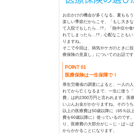
お出かけの機会が多くなる、夏ももう
楽しい季節だからこそ、「もし大きな
て入院でもしたら…!?」「熱中症や食
れてしまったら…!?」心配なこともい
りますね。
そこで今回は、病気やケガのときに役
療保険の見直し」についてのお話です
POINT 01
医療保険は一生保障で！
厚生労働省の調査によると、一人の人
れてから亡くなるまで、一生に使う「
費」は約2300万円と言われます。医
いぶんお金がかかりますね。そのうち
以上の医療費は50歳以降に（65％以
費を60歳以降に）使っているのです
り、医療費の大部分がじ～じ・ば～ば
からかかることになります。