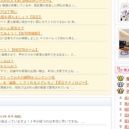
ネがおすすめ【HESTAソーラー】
ル 物価が高騰している今、固定費の見直しに関心が集まっ…
アは丁寧に
お肌を保ちましょう【花王】
ート 夏も敏感に傾きやすい肌にセラミドのうるおいを 気…
ホーム実現まで
ってみよう！【住宅情報館】
び 読者モデルが体験しました マイホームって何から考え…
ト！【HESTAホーム】
リと連携させて、声やスマホで家電を操作できる住まい。ス…
くみは？
をもらおう
教
デリ」 妊娠中や産後のお買い物は、本当に大変ですよね。…
力でとっておきの瞬間をコンテンツ化
」&「編集」してくれるスグレモノ【雲云テクノロジー】
て開発され、現在では150ヵ国の家庭で愛用されている「…
赤
無
哺
寝
2013年 冬号 掲載)
産
が始まっていますよ！１年が経つのは本当に早いですね。 …
夜