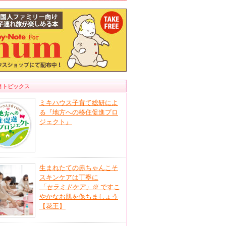
目トピックス
ミキハウス子育て総研によ
る『地方への移住促進プロ
ジェクト』
生まれたての赤ちゃんこそ
スキンケアは丁寧に
「セラミドケア」
※
ですこ
やかなお肌を保ちましょう
【花王】