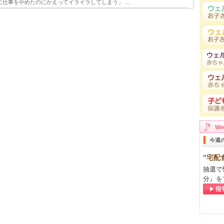
に仕事をやめたのにかえってイライラしてしまう」 …
が家の無駄づかい！！
(2012年 春号 掲載)
とを始めたくなる季節！ 読者のママ・パパの中でも「家計の …
(2011年 冬号 掲載)
手のひらやあどけない寝顔を見ながら、「何があってもこの …
はローンで何を買う？
(2011年 秋号 掲載)
あると思います。そんな時、銀行や信販会社のローンを …
年 夏号 掲載)
やすことに関心がない、という人はいないと思います。 …
らかかるの？
(2011年 春号 掲載)
W
の？ 春です！ 新品のカバンと制服が初 …
今週
を選ぶときのポイント
(2010年 特別編集号 掲載)
"宅配
でも30年間で180万円支払うことになる「大きな買 …
抽選で
分』を
の基礎知識
(2010年 特別編集号 掲載)
…」「勧められるまま営業の人にまかせきり…」、そんな方 …
は!?」さあどうする?の巻
(2010年 冬号 掲載)
 年はどんな１年でしたか？ 師走は何かと慌しいのが …