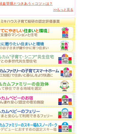
状血管腫とつきあう＜コツ＞は？
>>もっと見る