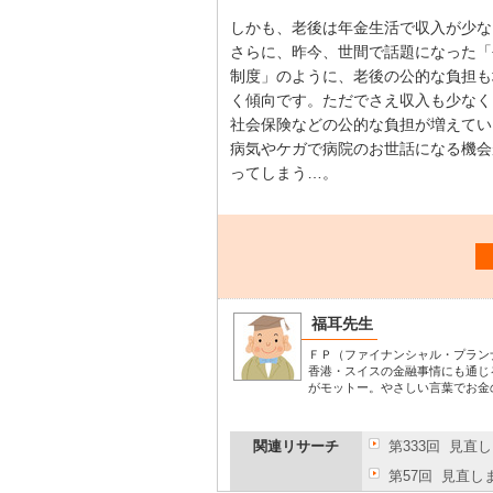
しかも、老後は年金生活で収入が少な
さらに、昨今、世間で話題になった「
制度」のように、老後の公的な負担も
く傾向です。ただでさえ収入も少なく
社会保険などの公的な負担が増えてい
病気やケガで病院のお世話になる機会
ってしまう…。
福耳先生
ＦＰ（ファイナンシャル・プラン
香港・スイスの金融事情にも通じ
がモットー。やさしい言葉でお金
関連リサーチ
第333回 見直
第57回 見直