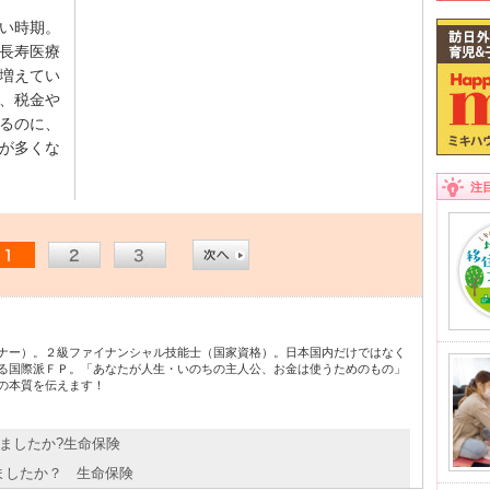
い時期。
長寿医療
増えてい
、税金や
るのに、
が多くな
注
ナー）。２級ファイナンシャル技能士（国家資格）。日本国内だけではなく
る国際派ＦＰ。「あなたが人生・いのちの主人公、お金は使うためのもの」
の本質を伝えます！
しましたか?生命保険
しましたか？ 生命保険