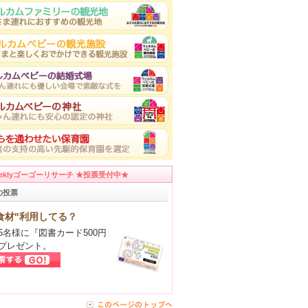
eeklyゴーゴーリサーチ ★投票受付中★
の投票
食材"利用してる？
5名様に『図書カード500円
プレゼント。