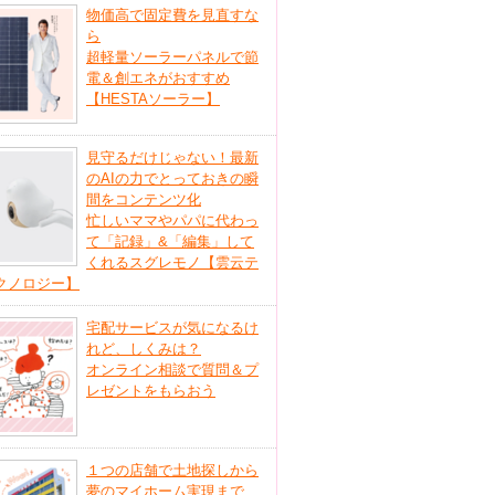
物価高で固定費を見直すな
ら
超軽量ソーラーパネルで節
電＆創エネがおすすめ
【HESTAソーラー】
見守るだけじゃない！最新
のAIの力でとっておきの瞬
間をコンテンツ化
忙しいママやパパに代わっ
て「記録」&「編集」して
くれるスグレモノ【雲云テ
クノロジー】
宅配サービスが気になるけ
れど、しくみは？
オンライン相談で質問＆プ
レゼントをもらおう
１つの店舗で土地探しから
夢のマイホーム実現まで