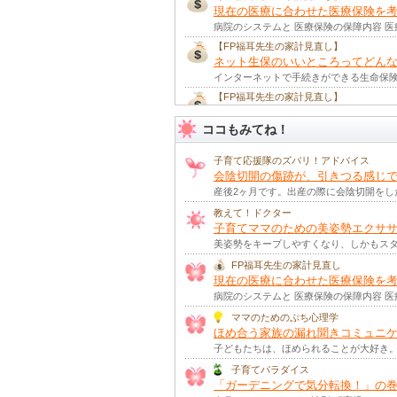
現在の医療に合わせた医療保険を
病院のシステムと 医療保険の保障内容 医
【FP福耳先生の家計見直し】
ネット生保のいいところってどん
インターネットで手続きができる生命保険
【FP福耳先生の家計見直し】
「パパ・ママの保険」を考える
(
ココもみてね！
万が一に備えてより良い保険に出合おう 
【FP福耳先生の家計見直し】
子育て応援隊のズバリ！アドバイス
さまざまなリスクから導き「子ど
会陰切開の傷跡が、引きつる感じで
子どもに起こる 「もしも…」を考える 
産後2ヶ月です。出産の際に会陰切開を
【FP福耳先生の家計見直し】
お子さまの将来を守る「学資保険
教えて！ドクター
子育てママのための美姿勢エクサ
お子さまが生まれたママ・パパがまず最初
美姿勢をキープしやすくなり、しかもスタ
【FP福耳先生の家計見直し】
家計のやりくりを振り返ってみま
FP福耳先生の家計見直し
ご家族にとって、2012 年はどんな年で
現在の医療に合わせた医療保険を
病院のシステムと 医療保険の保障内容 医
【FP福耳先生の家計見直し】
家族を守る医療保険を考えよう
(
ママのためのぷち心理学
もし、自分や家族が病気にかかったり、ケ
ほめ合う家族の漏れ聞きコミュニ
子どもたちは、ほめられることが大好き。
【FP福耳先生の家計見直し】
教育費をしっかり把握！子育てに
子育てパラダイス
「人生の3大出費は『子ども』『住まい』
「ガーデニングで気分転換！」の