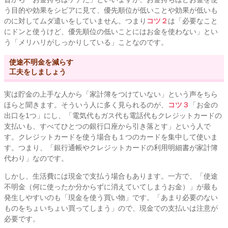
う目的や効果をシビアに見て、優先順位が低いことや効果が低いも
のに対してムダ遣いをしていません。つまり
コツ２
は「必要なこと
にドンと使うけど、優先順位の低いことにはお金を使わない」とい
う「メリハリがしっかりしている」ことなのです。
使途不明金を減らす
工夫をしましょう
実は貯金の上手な人から「家計簿をつけていない」という声をちら
ほらと聞きます。そういう人に多く見られるのが、
コツ３
「お金の
出口を1つ」にし、「電気代もガス代も電話代もクレジットカードの
支払いも、すべてひとつの銀行口座から引き落とす」という人で
す。クレジットカードを使う場合も１つのカードを集中して使いま
す。つまり、「銀行通帳やクレジットカードの利用明細書が家計簿
代わり」なのです。
しかし、生活費には現金で支払う場合もあります。一方で、「使途
不明金（何に使ったか分からずに消えていてしまうお金）」が最も
発生しやすいのも「現金を使う買い物」です。「あまり必要のない
ものをちょいちょい買ってしまう」ので、現金での支払いは注意が
必要です。