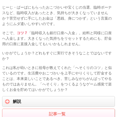
じーじ・ばーばにもらったおこづかいや宝くじの当選、臨時ボーナ
スなど、臨時収入があったとき、気持ちが大きくなっていません
か？苦労せずに手にしたお金は「悪銭、身につかず」という言葉の
ようにムダ遣いしやすいのです。
そこで、
コツ７
「臨時収入も銀行口座へ入金」。給料と同様に口座
へ入金します。大きくなった気持ちをリセットするためにも、貯金
用の口座に直接入金してもいいかもしれません。
いかがでしょうか？どれもすぐに実行できそうなことではないです
か？
これは私が幼いときに祖母が教えてくれた「へそくりのコツ」と似
ているのです。生活費やおこづかいを上手にやりくりして貯金する
ことは、本来楽しいことであるべき。苦しみながらがんばってやる
ものではありません。「へそくり」をつくるようなゲーム感覚で楽
しくお金を貯めてはいかがでしょうか？
解説
記事一覧