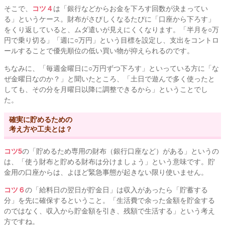
そこで、
コツ４
は「銀行などからお金を下ろす回数が決まってい
る」というケース。財布がさびしくなるたびに「口座から下ろす」
をくり返していると、ムダ遣いが見えにくくなります。「半月を○万
円で乗り切る」「週に○万円」という目標を設定し、支出をコントロ
ールすることで優先順位の低い買い物が抑えられるのです。
ちなみに、「毎週金曜日に○万円ずつ下ろす」といっている方に「な
ぜ金曜日なのか？」と聞いたところ、「土日で遊んで多く使ったと
しても、その分を月曜日以降に調整できるから」ということでし
た。
確実に貯めるための
考え方や工夫とは？
コツ5
の「貯めるため専用の財布（銀行口座など）がある」というの
は、「使う財布と貯める財布は分けましょう」という意味です。貯
金用の口座からは、よほど緊急事態が起きない限り使いません。
コツ６
の「給料日の翌日が貯金日」は収入があったら「貯蓄する
分」を先に確保するということ。「生活費で余った金額を貯金する
のではなく、収入から貯金額を引き、残額で生活する」という考え
方ですね。