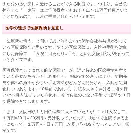
えた分の払い戻しを受けることができる制度です。つまり、自己負
担をする「一定額」は上位所得者でもおよそ15〜16万円程度という
ことになるので、非常に手厚い仕組みといえます。
医学の進歩で医療保険も見直し
「医療費の備え」と聞いて思い浮かぶのは保険会社や共済がやって
いる医療保険だと思います。多くの医療保険は、入院や手術を対象
にした保障で、「入院１日あたり○千円」といた入院日額が決まって
いるタイプです。
医療保険としては代表的な保障ですが、近い将来の医療事情も考え
ていく必要があるかもしれません。医療技術の進歩により、早期発
見や体への負担が少ない手術方法がどんどん開発され、入院が短期
化しつつあります。10年前であれば、お腹を大きく開ける手術を行
い1〜2月入院していた病気も、今は負担の少ない手術で1週間や10日
で退院できてしまいます。
つまり、入院日額１万円の保険に入っていた人が、1ヶ月入院して、
１万円×30日＝30万円を受け取っていたのが、1週間で退院できるよ
うになって、１万円×７日７万円しか受け取れなくなった…という状
況です。