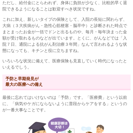
ただし、給付金にとらわれず、身体に負担が少なく、比較的早く退
院できるようになることは歓迎すべき状況ですね。
これに加え、新しいタイプの保険として、入院の長短に関わらず、
大病（３大疾病がん・急性心筋梗塞・脳卒中）と診断された時点で
まとまったお金が一括でドンと出るものや、毎月・毎年決まった金
額が受け取れるものなどが出ています。とくに、がんなどでは「入
院７日、通院による抗がん剤治療３年間」なんて言われるような状
態になっても、キチンと役に立ちますね。
いろいろな状況に備えて、医療保険も見直していく時代になったと
いえるでしう。
予防と早期発見が
最大の医療への備え
最後に忘れてはいけないのは「予防」です。「医療費」という以前
に、「病気やケガにならないように普段からケアをする」というの
が一番大事なことです。