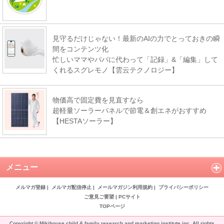
見守るだけじゃない！最新のAIの力でとっておきの瞬
間をコンテンツ化
忙しいママやパパに代わって「記録」&「編集」して
くれるスグレモノ【雲云テクノロジー】
物価高で固定費を見直すなら
超軽量ソーラーパネルで節電＆創エネがおすすめ
【HESTAソーラー】
メニュー
メルマガ登録
|
メルマガ配信停止
|
メールマガジン利用規約
|
プライバシーポリシー
ご意見ご要望
|
PCサイト
TOPページ
Copyright © Mikihouse child & family research and marketing institute inc. All rights