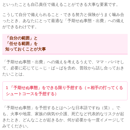
といったことも自己責任で備えることができる大事な要素です。
こうして自分で備えられること・できる努力と保険がうまく噛み合
ったとき、あなたにとって最適な「予期せぬ事態・出費」への備え
ができるわけです。
「自分の範囲」と
「任せる範囲」を
知っておくことが大事
「予期せぬ事態・出費」への備えを考えるうえで、ママ・パパそし
て、必要に応じてじ～じ・ば～ばを含め、普段から話し合っておき
たいことは、
1 「予期せぬ事態」をできる限り予想する（＝相手の打ってくる
シュートコースを予想する）
「予期せぬ事態」を予想するとはヘンな日本語ですね（笑）。で
も、火事や地震、家族の病気や介護、死亡など代表的なリスクが起
きたとき、どんなことが起きるか、何が必要かを一度イメージして
みてください。