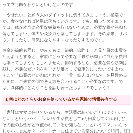
って立ち向かわないといけないのです！
「やせたい」と願う人のダイエットに例えてみましょう。極端です
が、食べなければ体重は落ちていきます。でも、偏ったダイエット
では、体が本当に必要な栄養を取れないために、必要な骨や筋肉も
落ちてしまい、体力や免疫力が落ちてしまいます。その結果、リバ
ウンドしたり、病気になりやすくなったりするのです。
お金の節約も同じ。やみくもに「節約、節約！」と見た目の出費を
抑えようとすると、家族にとって必要な「骨や筋肉」に当たる費用
も削ってしまうかもしれません。節約するなら、必要な骨や筋肉は
残し、不要なぜい肉をキッチリ落として健康的にしたいですよね。
そこで「出費のぜい肉はどれか」「骨・筋肉はどれか」を見極める
ために、ご夫婦の間で考え方を合わせることが必要なのです。で
は、具体的にどんなことを話し合ったらよいのでしょう？
1 何にどのくらいお金を使っているかを家族で情報共有する
「家計はママに任せているから、生活費の細かいことはよくわから
ない」というパパ、「パパが生活費として●万円渡してくれるけど、
その他のお金がどう使われているか知らない」というママ。いらっ
しゃいませんか？ パートナーに任せている部分について10円、1円