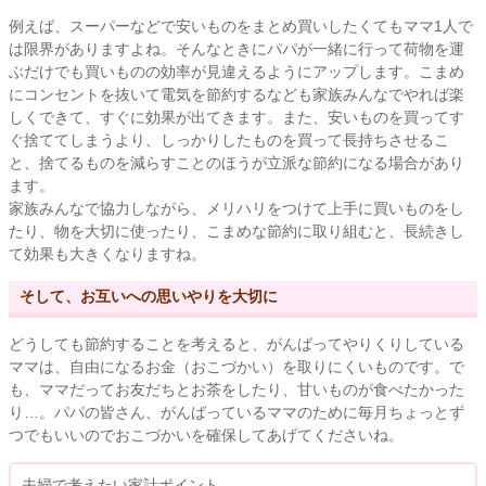
例えば、スーパーなどで安いものをまとめ買いしたくてもママ1人で
は限界がありますよね。そんなときにパパが一緒に行って荷物を運
ぶだけでも買いものの効率が見違えるようにアップします。こまめ
にコンセントを抜いて電気を節約するなども家族みんなでやれば楽
しくできて、すぐに効果が出てきます。また、安いものを買ってす
ぐ捨ててしまうより、しっかりしたものを買って長持ちさせるこ
と、捨てるものを減らすことのほうが立派な節約になる場合があり
ます。
家族みんなで協力しながら、メリハリをつけて上手に買いものをし
たり、物を大切に使ったり、こまめな節約に取り組むと、長続きし
て効果も大きくなりますね。
そして、お互いへの思いやりを大切に
どうしても節約することを考えると、がんばってやりくりしている
ママは、自由になるお金（おこづかい）を取りにくいものです。で
も、ママだってお友だちとお茶をしたり、甘いものが食べたかった
り…。パパの皆さん、がんばっているママのために毎月ちょっとず
つでもいいのでおこづかいを確保してあげてくださいね。
夫婦で考えたい家計ポイント