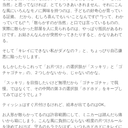
当然」と思ってなければ、とてもつきあいきれません。それにこん
な風にいろんなモノに興味を持つのは、子どもの好奇心が育ってい
る証拠。 だから、むしろ喜んでもいいことなんです(^ ^)って、わか
っていても(^ ^;「散らかすのが当然」と口では言っているものの、
実際に散らかった部屋を人に見られるのは、やっぱり抵抗があるわ
けです。お姑さんなんかが突然やってきたりすると、かなりあわて
る。
そして「キレイにできない私がダメなの？」と、ちょっぴり自己嫌
悪に陥ったりします。
もしかしたらこれって「お片づけ」の選択肢が「スッキリ」と「ゴ
チャゴチャ」の、２つしかないから、じゃないのかな。
「スッキリ」を目指したいけど無理だから「ゴチャゴチャ」で我
慢。ではなくて、その中間の第３の選択肢「ホドホド」をキープし
てみてはどうでしょ？
ティッシュはすぐ片付けるけれど、絵本が出てるのはOK。
お人形が散らかってるのは許容範囲にして、ミニカーは踏んだら痛
いから箱にしまう。こんな風に負担にならない程度の片づけルール
を決めておけば、守るのもラクなはず。いつもホドホドにキレイに