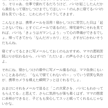
う。そりゃあ、仕事で疲れてるだろうけど、パパが起こしたんだか
ら責任もって寝かしつけまでしてほしい～！のんきに寝てるパパの
顔を見ていると、じわじわイライラしてきます。
こんなときは、携帯メールを活用！寝かしつけに苦労した日は「起
こさないでね」とすぐにメールで送るのだ。帰宅途中にそれを見て
れば、パパも「きょうはガマンしよう」って心の準備ができるでし
ょ。帰ってきてから「なんだガッカリ」だと、さすがにかわいそう
だもんね。
寝ぐずってるときに写メールしておくのもおすすめ。ママの悪戦苦
闘ぶりが伝わるから、パパの「ただいま」の声も小さくなるはずだ
よ。
それにね、寝かしつけの最中に写メール撮るのは、ママ自身にもい
いことあるのだ。「なんで寝てくれないの～」っていう切実な気分
が、携帯カメラを構えた瞬間フッとほぐれるでしょ。
おまけにそれをメールで送ると「この大変さを、パパにもわかって
もらえてる」と思えて、さらに気持ちが落ち着くはず。ママの態度
に余裕ができると、子どもも安心してスッと眠ってくれるんじゃな
いかな。